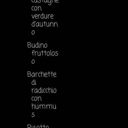
castagne
con
verdure
d'autunn
o
Budino
fruttolos
o
Barchette
di
radicchio
con
hummu
s
Risotto