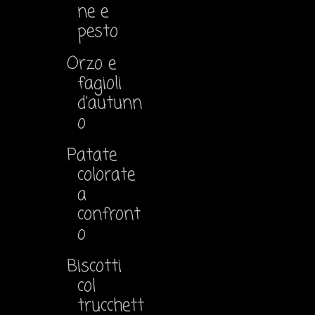
ne e
pesto
Orzo e
fagioli
d'autunn
o
Patate
colorate
a
confront
o
Biscotti
col
trucchett