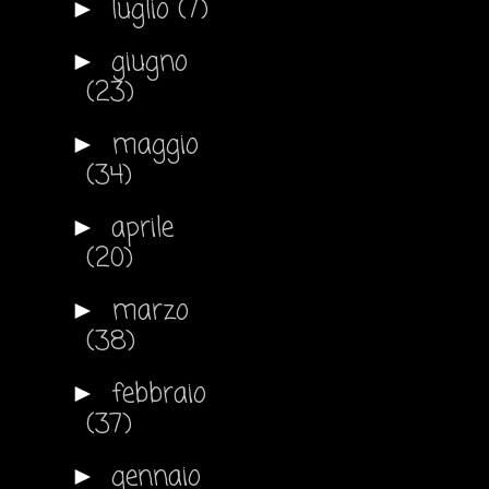
luglio
(7)
►
giugno
►
(23)
maggio
►
(34)
aprile
►
(20)
marzo
►
(38)
febbraio
►
(37)
gennaio
►