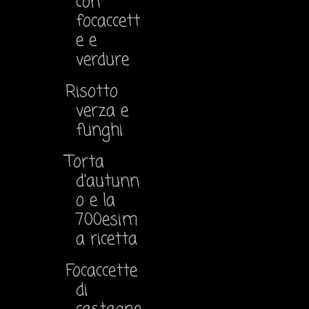
con
focaccett
e e
verdure
Risotto
verza e
funghi
Torta
d'autunn
o e la
700esim
a ricetta
Focaccette
di