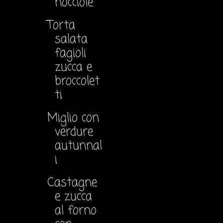
nocciole
Torta
salata
fagioli
zucca e
broccolet
ti
Miglio con
verdure
autunnal
i
Castagne
e zucca
al forno