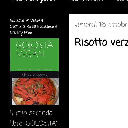
I miei Ebook gratuiti
I miei strumenti
Video
GOLOSITA' VEGAN :
venerdì 16 ottob
Semplici Ricette Gustose e
Cruelty Free
Risotto ver
Il mio secondo
libro: GOLOSITA'