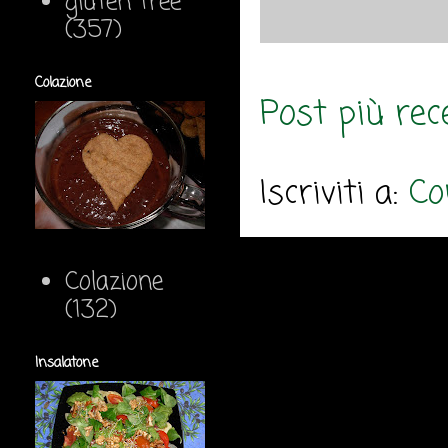
gluten free
(357)
Colazione
Post più rec
Iscriviti a:
Co
Colazione
(132)
Insalatone