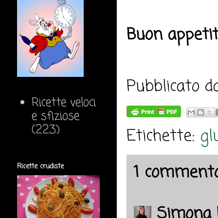
Buon appeti
Pubblicato 
Ricette veloci
e sfiziose
(223)
Etichette:
gl
1 commento
Ricette crudiste
Simona 