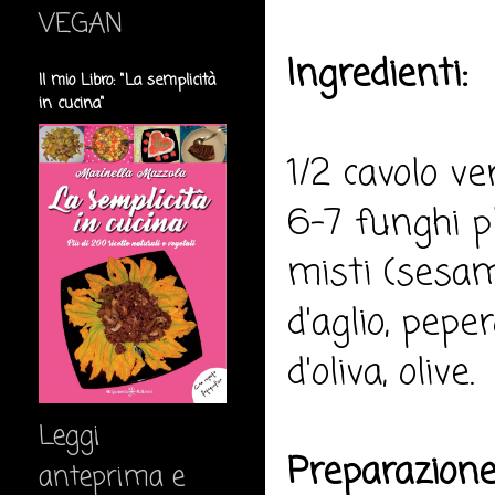
VEGAN
Ingredienti:
Il mio Libro: "La semplicità
in cucina"
1/2 cavolo ve
6-7 funghi pl
misti (sesamo
d'aglio, pepe
d'oliva, olive.
Leggi
Preparazione
anteprima e