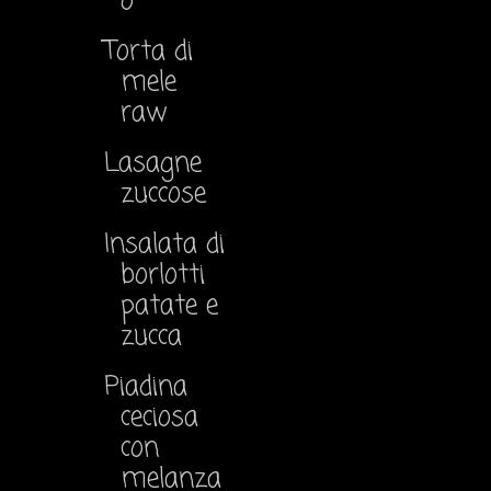
o
Torta di
mele
raw
Lasagne
zuccose
Insalata di
borlotti
patate e
zucca
Piadina
ceciosa
con
melanza