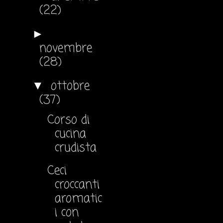
(22)
►
novembre
(28)
ottobre
▼
(37)
Corso di
cucina
crudista
Ceci
croccanti
aromatic
i con