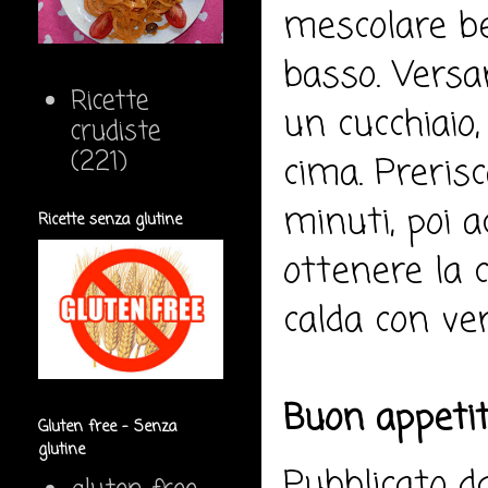
mescolare be
basso. Versa
Ricette
un cucchiaio,
crudiste
(221)
cima. Prerisc
minuti, poi a
Ricette senza glutine
ottenere la c
calda con ver
Buon appeti
Gluten free - Senza
glutine
Pubblicato 