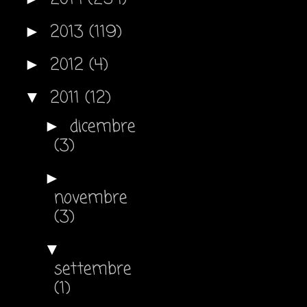
2013
(119)
►
2012
(4)
►
2011
(12)
▼
dicembre
►
(3)
►
novembre
(3)
▼
settembre
(1)