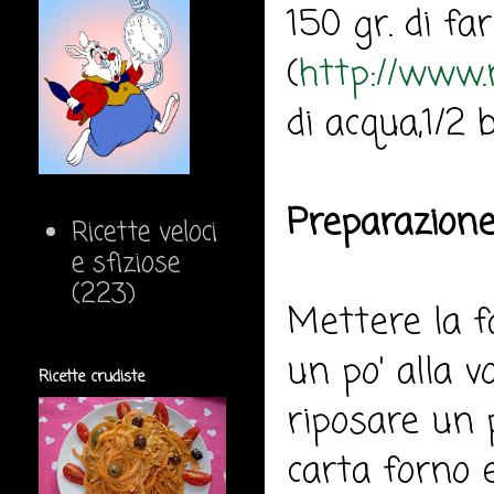
150 gr. di far
(
http://www.
di acqua,1/2 b
Preparazione
Ricette veloci
e sfiziose
(223)
Mettere la f
un po' alla 
Ricette crudiste
riposare un p
carta forno e