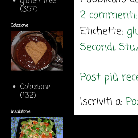
gluten free
(357)
2 commenti
Colazione
Etichette:
gl
Secondi
,
Stuz
Post più rec
Colazione
(132)
Iscriviti a:
Po
Insalatone