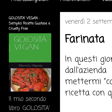
I miei Ebook gratuiti
I miei strumenti
Video
GOLOSITA' VEGAN :
venerdì 2 settem
Semplici Ricette Gustose e
Cruelty Free
Farinata
In questi gi
dall'azienda 
mettermi "co
ricetta con q
Il mio secondo
libro: GOLOSITA'