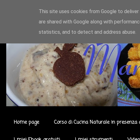
This site uses cookies from Google to deliver 
are shared with Google along with performance
statistics, and to detect and address abuse.
Home page
Corso di Cucina Naturale in presenza 