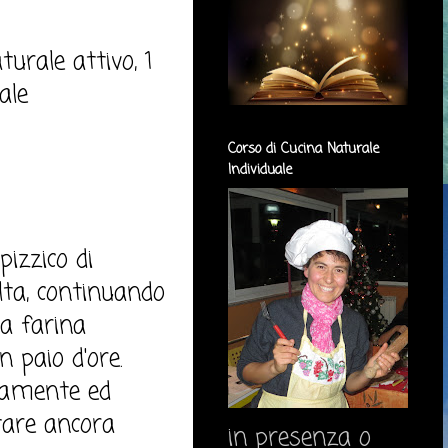
turale attivo, 1
ale
Corso di Cucina Naturale
Individuale
pizzico di
olta, continuando
a farina
n paio d'ore.
atamente ed
tare ancora
in presenza o