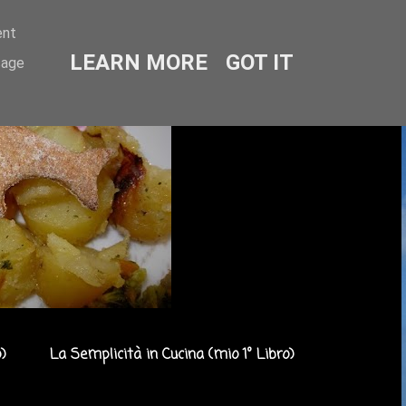
ent
LEARN MORE
GOT IT
sage
)
La Semplicità in Cucina (mio 1° Libro)