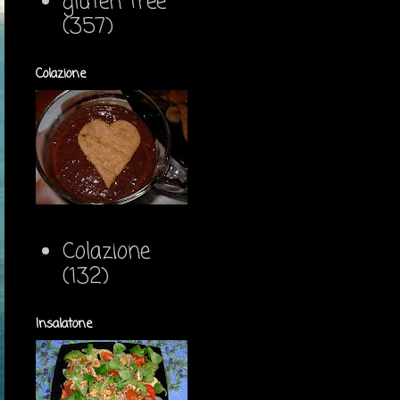
gluten free
(357)
Colazione
Colazione
(132)
Insalatone