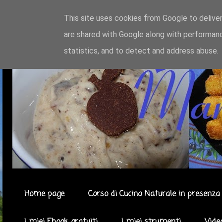
This site uses cookies from Google to deliver
are shared with Google along with performanc
statistics, and to detect and address abuse.
Home page
Corso di Cucina Naturale in presenza 