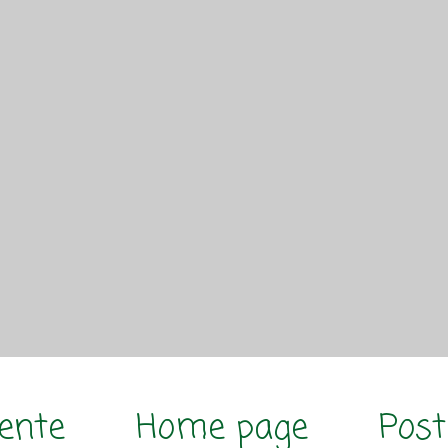
cente
Home page
Post