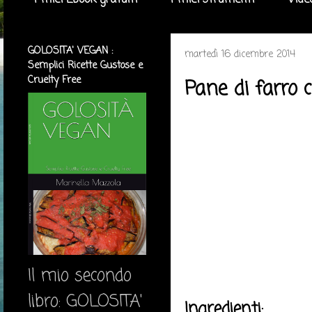
I miei Ebook gratuiti
I miei strumenti
Vide
GOLOSITA' VEGAN :
martedì 16 dicembre 2014
Semplici Ricette Gustose e
Cruelty Free
Pane di farro c
Il mio secondo
libro: GOLOSITA'
Ingredienti: