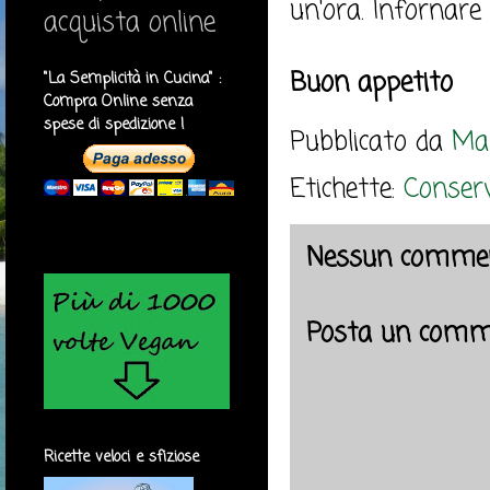
un'ora. Infornare
acquista online
Buon appetito
"La Semplicità in Cucina" :
Compra Online senza
spese di spedizione !
Pubblicato da
Mar
Etichette:
Conserv
Nessun commen
Posta un comm
Ricette veloci e sfiziose