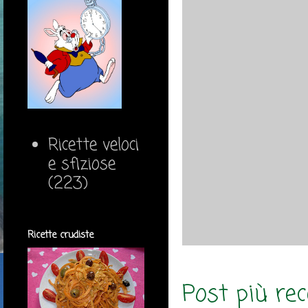
Ricette veloci
e sfiziose
(223)
Ricette crudiste
Post più re