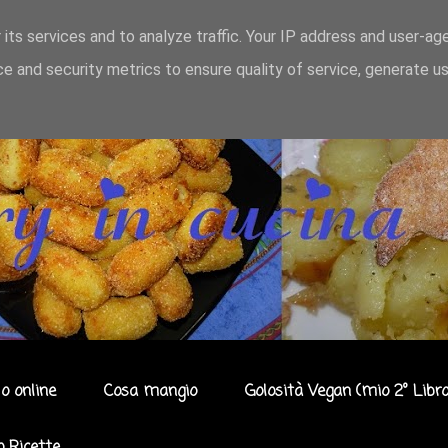
 its services and to analyze traffic. Your IP address and user-ag
e and security metrics to ensure quality of service, generate u
o online
Cosa mangio
Golosità Vegan (mio 2° Libro