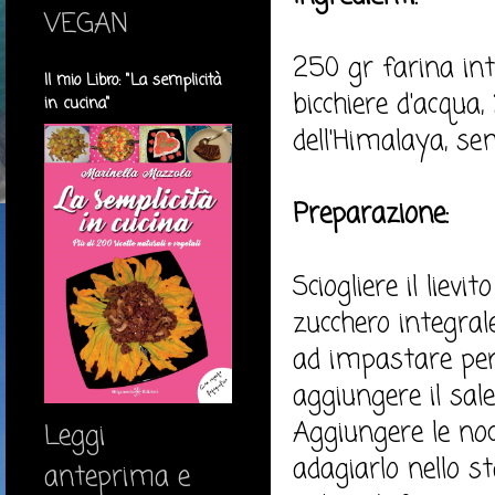
VEGAN
250 gr farina inte
Il mio Libro: "La semplicità
bicchiere d'acqua, 
in cucina"
dell'Himalaya, se
Preparazione:
Sciogliere il lievi
zucchero integrale
ad impastare per
aggiungere il sale
Aggiungere le noc
Leggi
adagiarlo nello s
anteprima e