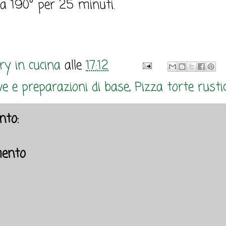
 a 190° per 25 minuti.
y in cucina
alle
17:12
e e preparazioni di base
,
Pizza torte rustich
to:
ento