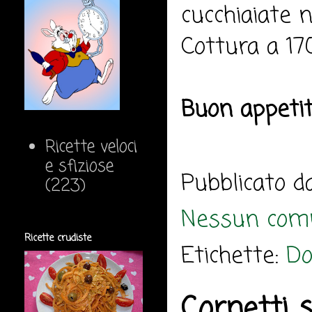
cucchiaiate n
Cottura a 17
Buon appeti
Ricette veloci
e sfiziose
Pubblicato 
(223)
Nessun com
Ricette crudiste
Etichette:
Do
Cornetti s