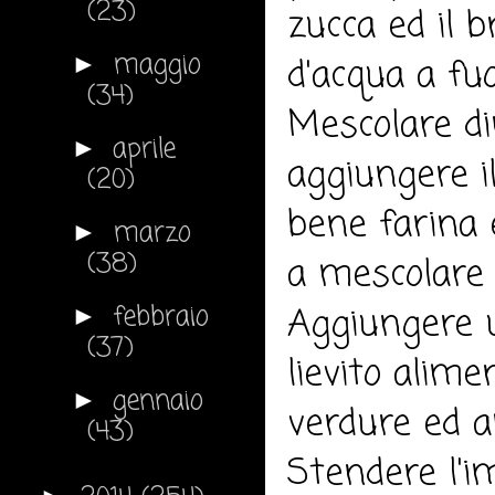
(23)
zucca ed il b
maggio
►
d'acqua a fu
(34)
Mescolare di
aprile
►
aggiungere il
(20)
bene farina 
marzo
►
(38)
a mescolare 
febbraio
Aggiungere un
►
(37)
lievito alime
gennaio
►
verdure ed 
(43)
Stendere l'i