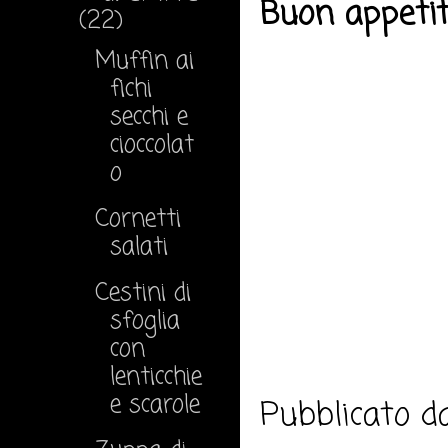
Buon appeti
(22)
Muffin ai
fichi
secchi e
cioccolat
o
Cornetti
salati
Cestini di
sfoglia
con
lenticchie
e scarole
Pubblicato 