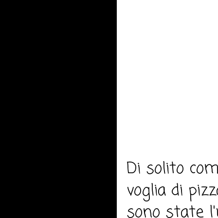
Di solito co
voglia di pi
sono state l