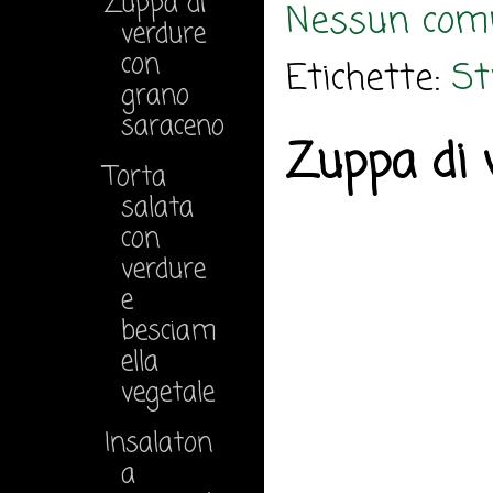
Zuppa di
Nessun com
verdure
con
Etichette:
St
grano
saraceno
Zuppa di 
Torta
salata
con
verdure
e
besciam
ella
vegetale
Insalaton
a