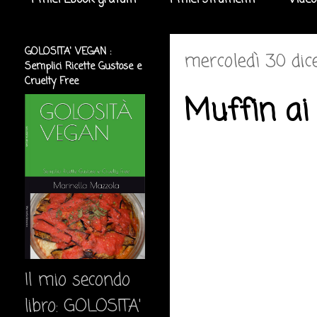
I miei Ebook gratuiti
I miei strumenti
Video
GOLOSITA' VEGAN :
mercoledì 30 di
Semplici Ricette Gustose e
Cruelty Free
Muffin ai 
Il mio secondo
libro: GOLOSITA'