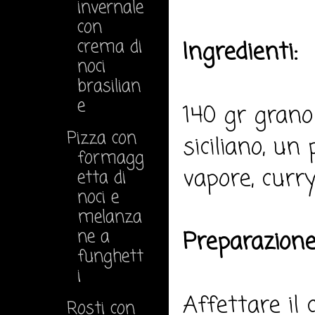
invernale
con
crema di
Ingredienti:
noci
brasilian
e
140 gr grano 
Pizza con
siciliano, un 
formagg
vapore, curry,
etta di
noci e
melanza
ne a
Preparazione
funghett
i
Affettare il 
Rosti con