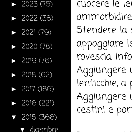
cuocere le le
2023
(75)
►
ammorbidire p
2022
(38)
►
Stendere la s
2021
(79)
►
appoggiare l
2020
(78)
►
rovescia. Inf
2019
(76)
►
Aggiungere un
2018
(62)
►
lenticchie, a
2017
(186)
►
Aggiungere un
2016
(221)
►
cestini e por
2015
(366)
▼
dicembre
▼