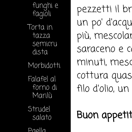
funghi e
pezzetti il b
fagioli
un po' d'acq
Torta in
più, mescola
tazza
semicru
saraceno e c
dista
minuti, mesc
Morbidotti
cottura quasi
Falafel al
filo d'olio, u
forno di
Marilù
Strudel
Buon appeti
salato
Paella