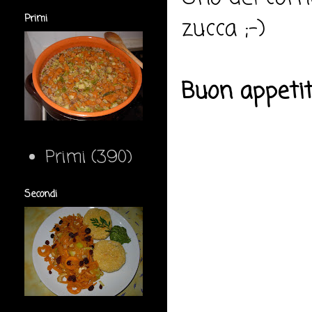
Primi
zucca ;-)
Buon appeti
Primi
(390)
Secondi