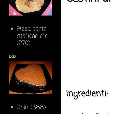
Pizza torte
rustiche etc ...
(270)
Dolci
Ingredienti:
Dolci
(388)