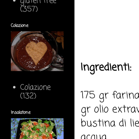
gluten free
(357)
Colazione
Ingredienti:
Colazione
175 gr farin
(132)
gr olio extrav
Insalatone
bustina di li
acqua.