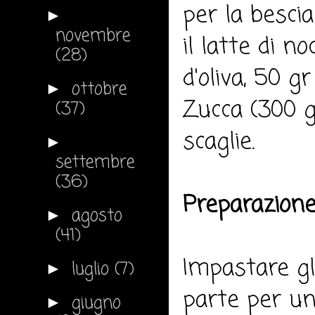
per la besci
►
novembre
il latte di no
(28)
d'oliva, 50 gr
ottobre
►
Zucca (300 gr
(37)
scaglie.
►
settembre
(36)
Preparazione
agosto
►
(41)
Impastare gli
luglio
(7)
►
parte per un 
giugno
►