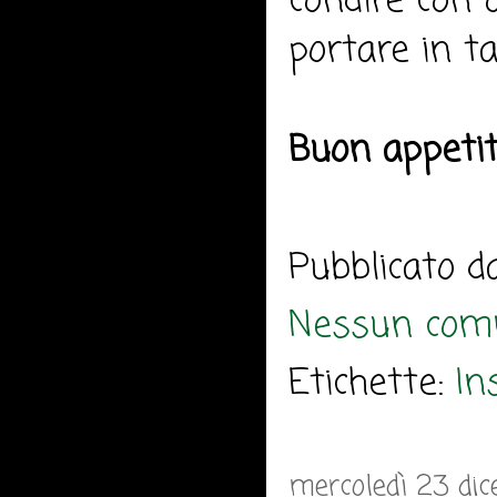
condire con 
portare in ta
Buon appeti
Pubblicato 
Nessun com
Etichette:
In
mercoledì 23 di