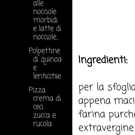
alle
nocciole
morbidi
e latte di
nocciole...
Polpettine
Ingredienti:
di quinoa
e
lenticchie
per la sfogli
Pizza
crema di
appena macin
ceci
farina purchè
zucca e
rucola
extravergine d