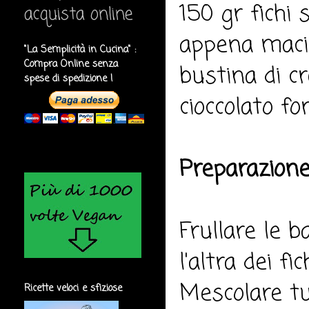
150 gr fichi 
acquista online
appena macina
"La Semplicità in Cucina" :
Compra Online senza
bustina di cr
spese di spedizione !
cioccolato fo
Preparazione
Frullare le b
l'altra dei fi
Mescolare tut
Ricette veloci e sfiziose