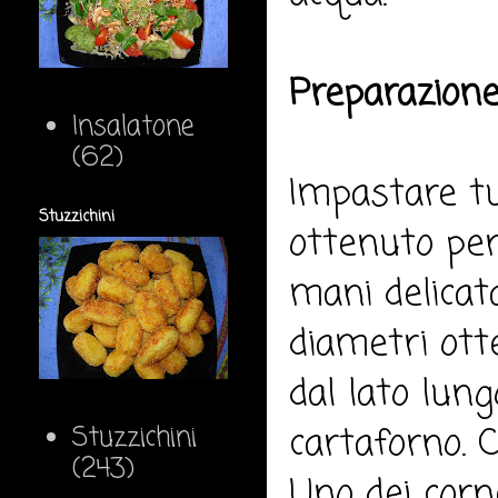
Preparazione
Insalatone
(62)
Impastare tut
Stuzzichini
ottenuto per
mani delicat
diametri ott
dal lato lung
cartaforno. 
Stuzzichini
(243)
Uno dei corne