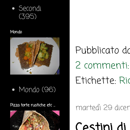
Secondi
(395)
Mondo
Pubblicato 
2 commenti
Etichette:
Ri
Mondo
(96)
Pizza torte rustiche etc ...
martedì 29 dice
Cestini di