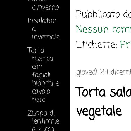
d'inverno
Pubblicato 
Insalaton
Nessun com
a
invernale
Etichette:
Pr
Torta
rustica
con
giovedì 24 dicem
fagioli
bianchi e
Torta sal
cavolo
nero
vegetale
Zuppa di
lenticchie
e zucca