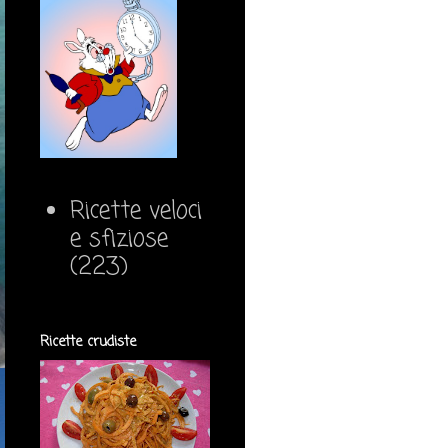
Ricette veloci
e sfiziose
(223)
Ricette crudiste