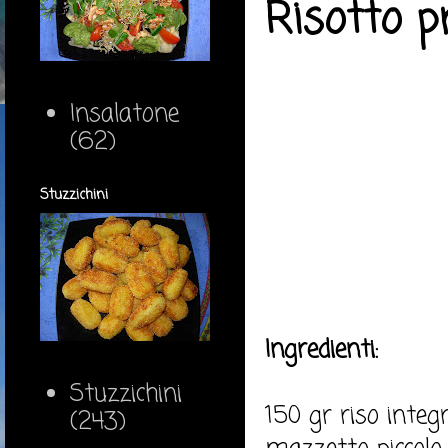
Risotto 
Insalatone
(62)
Stuzzichini
Ingredienti:
Stuzzichini
150 gr riso integ
(243)