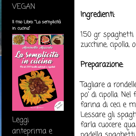
VEGAN
Ingredienti:
Il mio Libro: "La semplicità
in cucina"
150 gr spaghetti 
zucchine, cipolla, 
Preparazione:
Tagliare a rondell
po' di cipolla. N
farina di ceci e 
Lessare gli spaghe
Leggi
farla cuocere qua
anteprima e
padella spaghetti