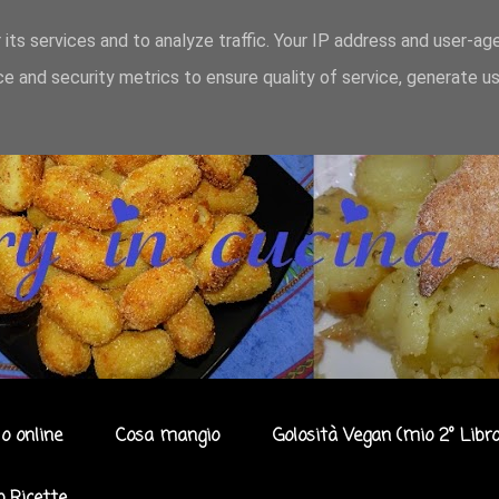
 its services and to analyze traffic. Your IP address and user-ag
e and security metrics to ensure quality of service, generate u
o online
Cosa mangio
Golosità Vegan (mio 2° Libro