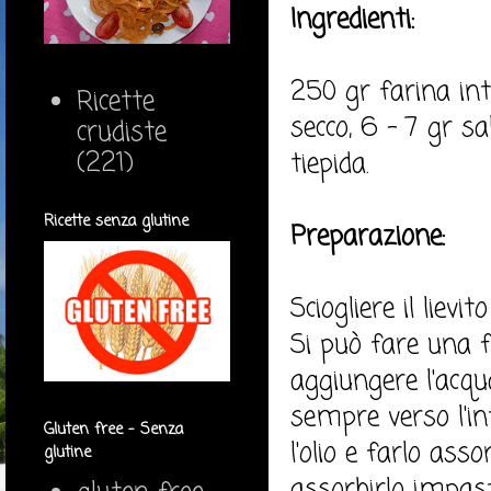
Ingredienti:
250 gr farina int
Ricette
secco, 6 - 7 gr sa
crudiste
(221)
tiepida.
Ricette senza glutine
Preparazione:
Sciogliere il lievi
Si può fare una f
aggiungere l'acqu
sempre verso l'i
Gluten free - Senza
l'olio e farlo as
glutine
assorbirlo impast