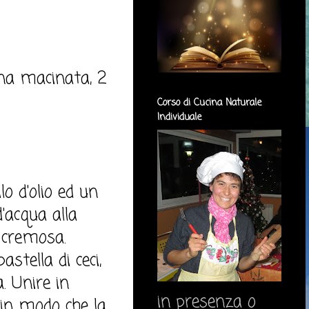
ena macinata, 2
Corso di Cucina Naturale
Individuale
lo d'olio ed un
d'acqua alla
 cremosa.
stella di ceci,
. Unire in
in presenza o
 in modo che la