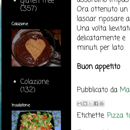
gluten free
(357)
Ora ottenuto un p
lasciar riposare 
Colazione
Una volta lievitat
delicatamente e c
minuti per lato.
Buon appetito
Colazione
(132)
Pubblicato da
Mar
Insalatone
Etichette:
Pizza to