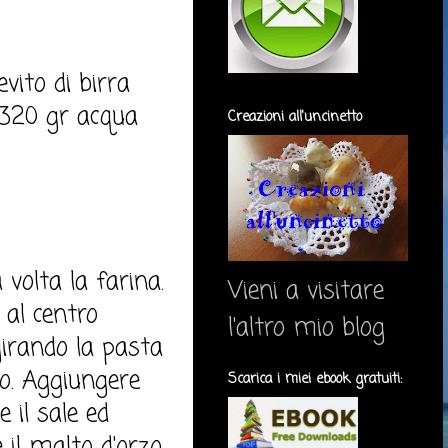
vito di birra
, 320 gr acqua
Creazioni all'uncinetto
a volta la farina.
Vieni a visitare
 al centro
l'altro mio blog
girando la pasta
o. Aggiungere
Scarica i miei ebook gratuiti:
 il sale ed
il malto d'orzo.