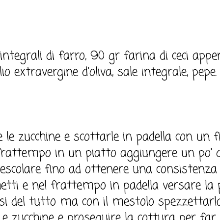
integrali di farro, 90 gr farina di ceci app
olio extravergine d'oliva, sale integrale, pepe.
e le zucchine e scottarle in padella con un fi
el frattempo in un piatto aggiungere un po' 
mescolare fino ad ottenere una consistenza
tti e nel frattempo in padella versare la pa
si del tutto ma con il mestolo spezzettarla
 e zucchine e proseguire la cottura per far