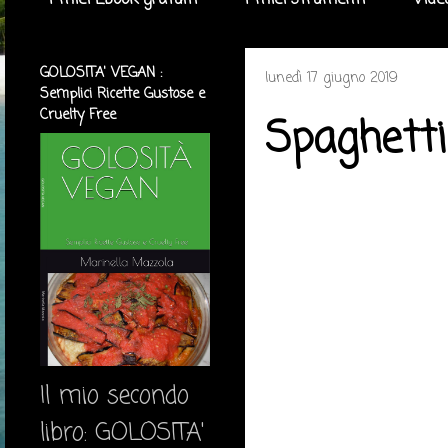
I miei Ebook gratuiti
I miei strumenti
Vide
GOLOSITA' VEGAN :
lunedì 17 giugno 2019
Semplici Ricette Gustose e
Cruelty Free
Spaghetti
Il mio secondo
libro: GOLOSITA'