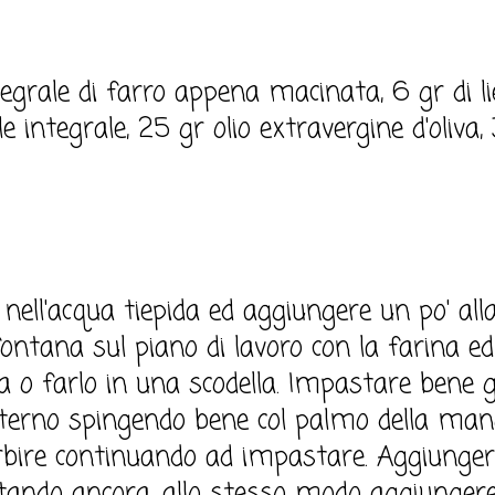
egrale di farro appena macinata, 6 gr di lie
le integrale, 25 gr olio extravergine d'oliva
to nell'acqua tiepida ed aggiungere un po' all
ontana sul piano di lavoro con la farina ed
a o farlo in una scodella. Impastare bene 
nterno spingendo bene col palmo della man
sorbire continuando ad impastare. Aggiungere
ando ancora, allo stesso modo aggiungere 