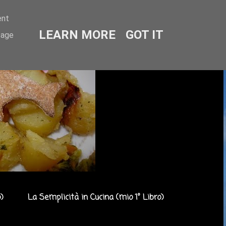
ent
LEARN MORE
GOT IT
sage
)
La Semplicità in Cucina (mio 1° Libro)