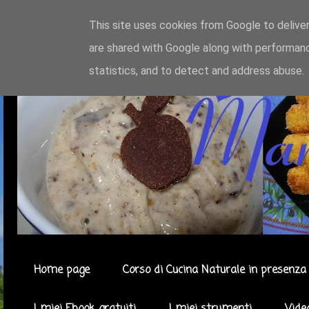
This site uses cookies from Google to deliver
are shared with Google along with performanc
statistics, and to detect and address abuse.
Home page
Corso di Cucina Naturale in presenza 