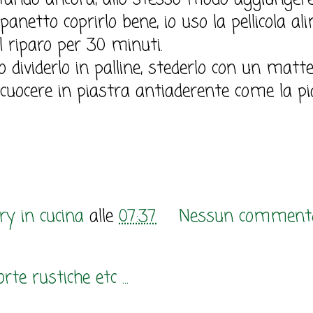
anetto coprirlo bene, io uso la pellicola a
al riparo per 30 minuti.
o dividerlo in palline, stederlo con un matte
uocere in piastra antiaderente come la pia
y in cucina
alle
07:37
Nessun comment
rte rustiche etc ...