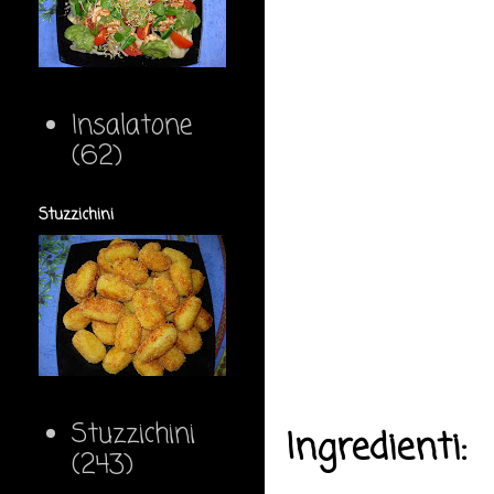
Insalatone
(62)
Stuzzichini
Stuzzichini
Ingredienti:
(243)