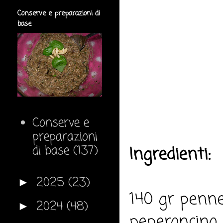
Conserve e preparazioni di
base
Conserve e
preparazioni
di base
(137)
Ingredienti:
2025
(23)
►
140 gr pennet
2024
(48)
►
peperoncino, 