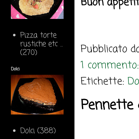
Buon appeti
Pizza torte
rustiche etc ...
Pubblicato 
(270)
1 commento
Dolci
Etichette:
Do
Pennette d
Dolci
(388)