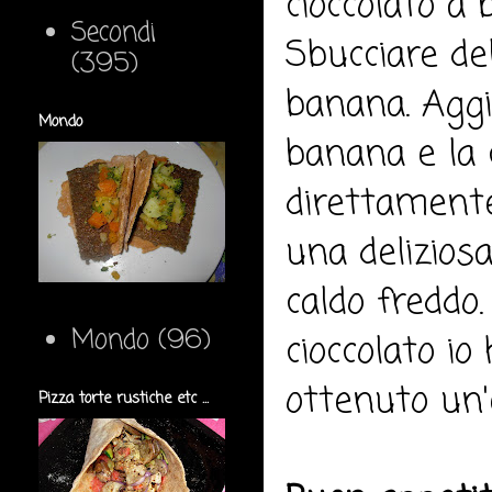
cioccolato a 
Secondi
Sbucciare del
(395)
banana. Aggi
Mondo
banana e la c
direttamente
una deliziosa
caldo freddo.
Mondo
(96)
cioccolato io
ottenuto un'e
Pizza torte rustiche etc ...