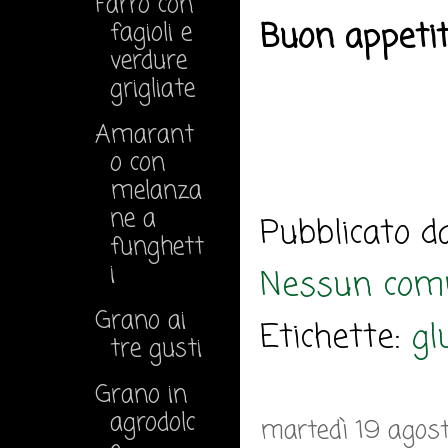
Farro con
Buon appeti
fagioli e
verdure
grigliate
Amarant
o con
melanza
ne a
Pubblicato 
funghett
i
Nessun com
Grano ai
Etichette:
gl
tre gusti
Grano in
agrodolc
martedì 19 agos