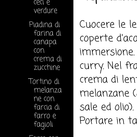
ceci e
verdure
Cuocere le l
Piadina di
farina di
coperte d'acq
canapa
immersione. A
con
crema di
curry. Nel fr
zucchine
crema di len
Tortino di
melanza
melanzane (g
ne con
sale ed olio).
farcia di
farro e
Portare in ta
fagioli