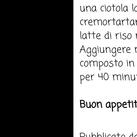
una ciotola l
cremortartar
latte di ris
Aggiungere m
composto in 
per 40 minut
Buon appeti