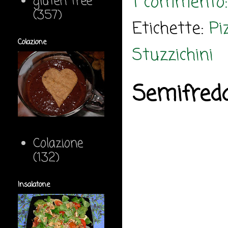
1 commento
gluten free
(357)
Etichette:
Pi
Colazione
Stuzzichini
Semifredd
Colazione
(132)
Insalatone