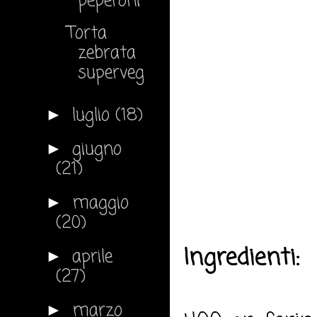
peperoni
Torta
zebrata
superveg
luglio
(18)
►
giugno
►
(21)
maggio
►
(20)
Ingredienti:
aprile
►
(27)
marzo
►