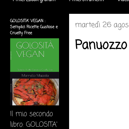
I miei Ebook gratuiti
I miei strumenti
Video
GOLOSITA' VEGAN :
martedì 26 agos
Semplici Ricette Gustose e
Cruelty Free
Panuozzo
Il mio secondo
libro: GOLOSITA'