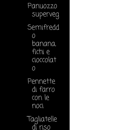
Panuozzo
superveg
Semifredd
o
banana,
fichi e
cioccolat
o
Pennette
di farro
con le
noci
Tagliatelle
di riso