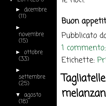
le noci.
dicembre
►
(11)
Buon appeti
►
Pubblicato 
novembre
(15)
1 commento
ottobre
►
Etichette:
Pr
(33)
►
Tagliatell
settembre
(25)
melanzane
agosto
▼
(18)