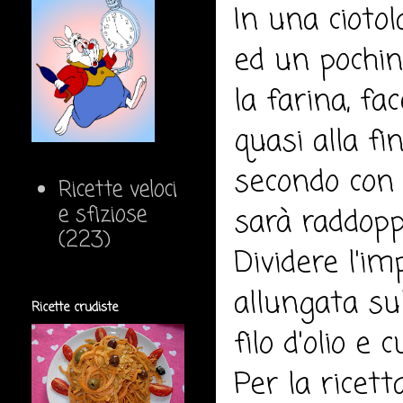
In una ciotol
ed un pochin
la farina, fa
quasi alla fi
secondo con 
Ricette veloci
e sfiziose
sarà raddoppi
(223)
Dividere l'i
allungata su
Ricette crudiste
filo d'olio e
Per la ricett