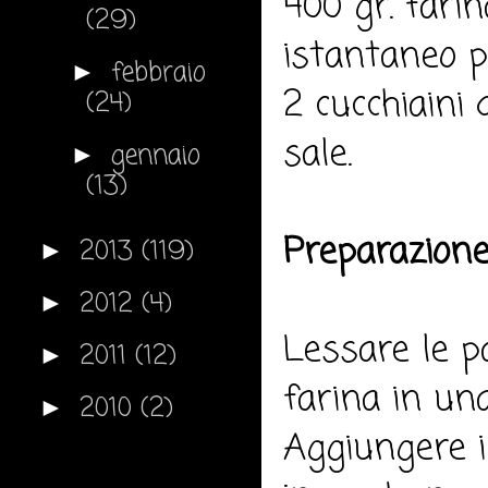
400 gr. farin
(29)
istantaneo pe
febbraio
►
2 cucchiaini d
(24)
sale.
gennaio
►
(13)
Preparazione
2013
(119)
►
2012
(4)
►
Lessare le pa
2011
(12)
►
farina in una 
2010
(2)
►
Aggiungere i