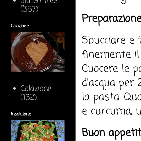
gluten free
(357)
Preparazione
Colazione
Sbucciare e t
finemente il
Cuocere le p
d'acqua per 2
Colazione
la pasta. Qu
(132)
e curcuma, un
Insalatone
Buon appeti