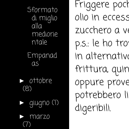
Friggere poch
Sformato
olio in ecces
di miglio
alla
zucchero a ve
mediorie
p.s.: le ho t
ntale
in alternati
Empanad
as
frittura, qui
oppure prover
ottobre
►
(8)
potrebbero l
giugno
(1)
►
digeribili.
marzo
►
(7)