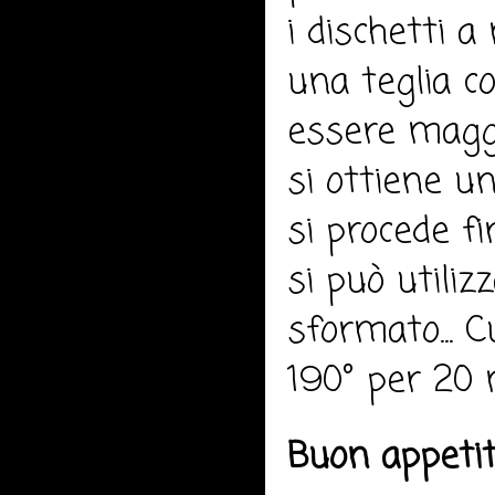
i dischetti 
una teglia c
essere maggi
si ottiene u
si procede fi
si può utiliz
sformato... 
190° per 20 
Buon appeti