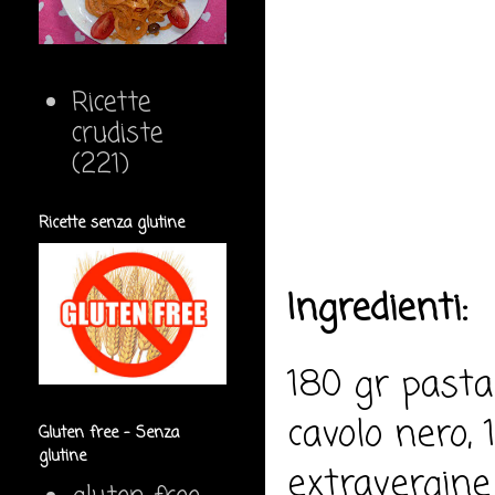
Ricette
crudiste
(221)
Ricette senza glutine
Ingredienti:
180 gr pasta 
cavolo nero, 
Gluten free - Senza
glutine
extravergine 