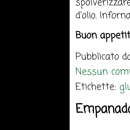
spolverizzar
d'olio. Infor
Buon appeti
Pubblicato 
Nessun com
Etichette:
gl
Empanad