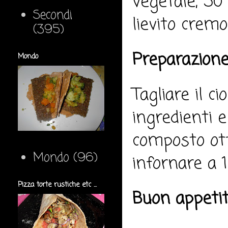
vegetale, 50 
Secondi
lievito cremo
(395)
Preparazione
Mondo
Tagliare il c
ingredienti e
composto ott
Mondo
(96)
infornare a 
Pizza torte rustiche etc ...
Buon appeti