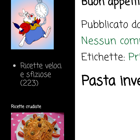
Buon appeti
Pubblicato 
Nessun com
Etichette:
Pr
Ricette veloci
e sfiziose
Pasta inv
(223)
Ricette crudiste