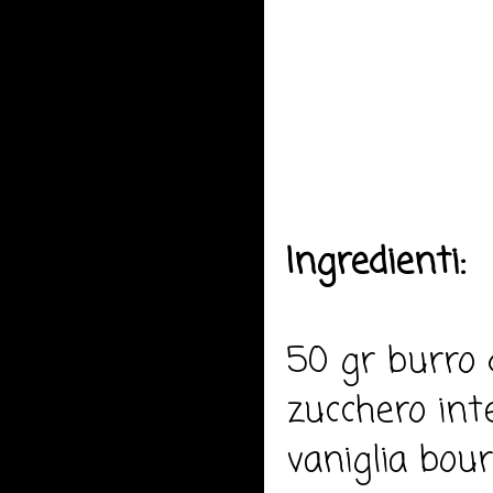
Ingredienti:
50 gr burro 
zucchero integ
vaniglia bou