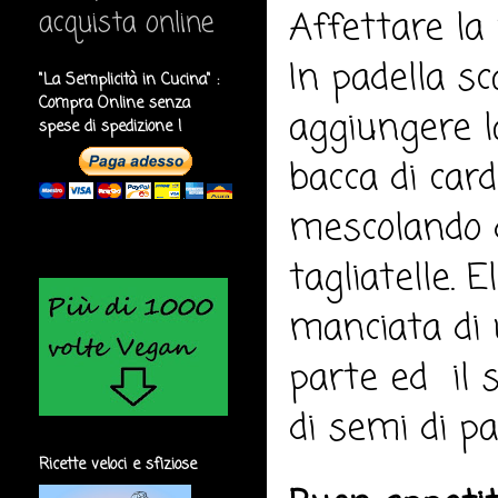
Affettare la
acquista online
In padella sca
"La Semplicità in Cucina" :
Compra Online senza
aggiungere l
spese di spedizione !
bacca di car
mescolando d
tagliatelle.
manciata di u
parte ed il 
di semi di p
Ricette veloci e sfiziose