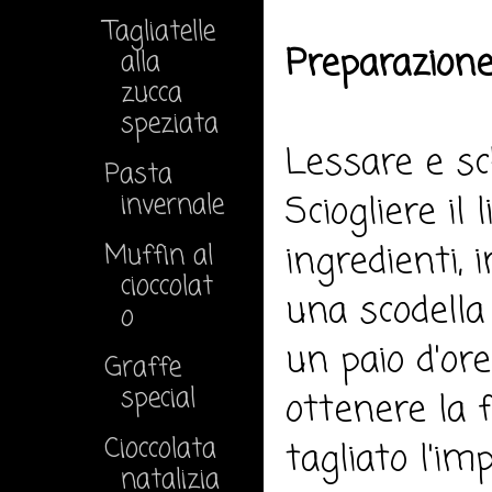
Tagliatelle
Preparazione
alla
zucca
speziata
Lessare e sch
Pasta
invernale
Sciogliere il 
ingredienti, 
Muffin al
cioccolat
una scodella
o
un paio d'or
Graffe
special
ottenere la 
Cioccolata
tagliato l'im
natalizia