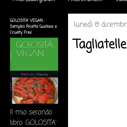
I miei Ebook gratuiti
I miei strumenti
Video
GOLOSITA' VEGAN :
lunedì 8 dicemb
Semplici Ricette Gustose e
Cruelty Free
Tagliatell
Il mio secondo
libro: GOLOSITA'