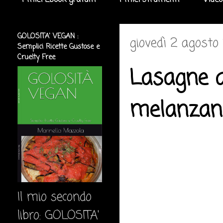
I miei Ebook gratuiti
I miei strumenti
Video
GOLOSITA' VEGAN :
giovedì 2 agosto
Semplici Ricette Gustose e
Cruelty Free
Lasagne a
melanzan
Il mio secondo
libro: GOLOSITA'