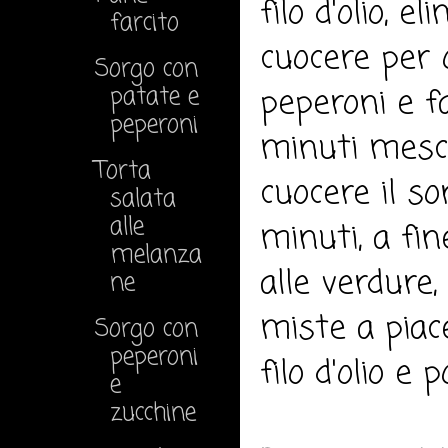
filo d'olio, 
farcito
cuocere per 
Sorgo con
patate e
peperoni e f
peperoni
minuti mesco
Torta
cuocere il s
salata
alle
minuti, a fin
melanza
alle verdure,
ne
miste a piac
Sorgo con
peperoni
filo d'olio e 
e
zucchine