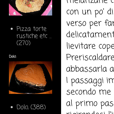
melanzane con
con un po' d
verso per fa
Pizza torte
delicatament
rustiche etc ...
(270)
lievitare cop
Preriscaldar
Dolci
abbassarla a
I passaggi i
secondo me s
al primo pas
Dolci
(388)