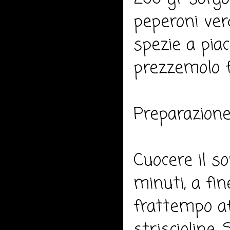
peperoni verd
spezie a piac
prezzemolo f
Preparazione
Cuocere il s
minuti, a fin
frattempo af