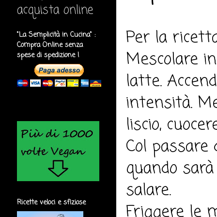
acquista online
Per la ricett
"La Semplicità in Cucina" :
Compra Online senza
Mescolare in 
spese di spedizione !
latte. Accen
intensità. M
liscio, cuoce
Col passare 
quando sarà 
salare.
Ricette veloci e sfiziose
Friggere le 