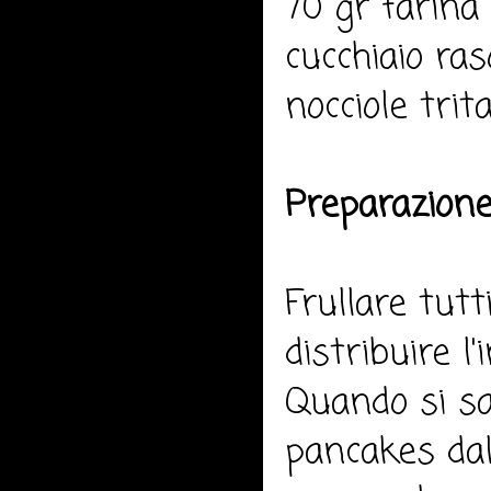
70 gr farina
cucchiaio ras
nocciole trit
Preparazione
Frullare tutt
distribuire l
Quando si sa
pancakes dall