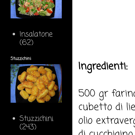
Insalatone
(62)
Stuzzichini
Ingredienti:
500 gr farin
cubetto di li
Stuzzichini
olio extraver
(243)
di cucchiaino