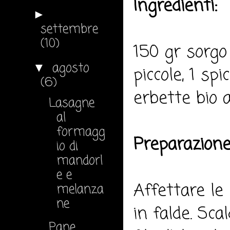
Ingredienti:
►
settembre
(10)
150 gr sorgo 
agosto
▼
piccole, 1 spi
(6)
erbette bio a
Lasagne
al
formagg
Preparazione
io di
mandorl
e e
Affettare le
melanza
ne
in falde. Sca
Pane