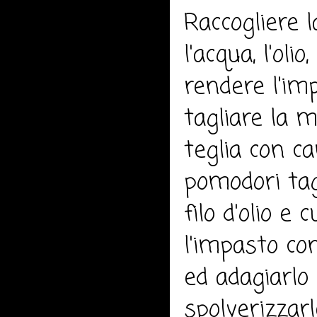
Raccogliere l
l'acqua, l'oli
rendere l'im
tagliare la m
teglia con ca
pomodori tag
filo d'olio e
l'impasto con
ed adagiarlo
spolverizzarl