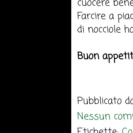
cuocere bene
Farcire a pia
di nocciole h
Buon appeti
Pubblicato 
Nessun com
Etichette:
Co