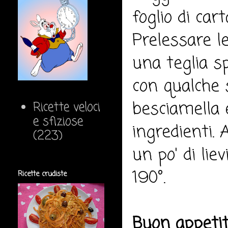
foglio di car
Prelessare le
una teglia s
con qualche 
besciamella 
Ricette veloci
e sfiziose
ingredienti.
(223)
un po' di lie
190°.
Ricette crudiste
Buon appeti