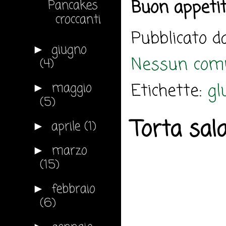
Buon appeti
Pancakes
croccanti
Pubblicato 
giugno
►
Nessun com
(4)
Etichette:
gl
maggio
►
(5)
Torta sal
aprile
(1)
►
marzo
►
(15)
febbraio
►
(6)