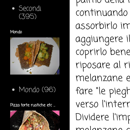
palmo della 
Secondi
continuando 
(395)
assorbirlo i
Mondo
aggiungere i
coprirlo bene
riposare al 
melanzane e 
fare "le pieg
Mondo
(96)
verso l'inte
Pizza torte rustiche etc ...
Dividere l'i