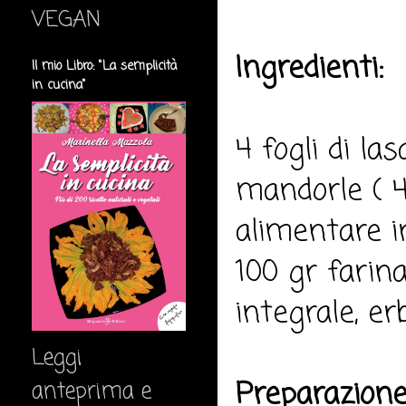
VEGAN
Ingredienti:
Il mio Libro: "La semplicità
in cucina"
4 fogli di la
mandorle ( 4
alimentare in
100 gr farin
integrale, er
Leggi
Preparazione
anteprima e