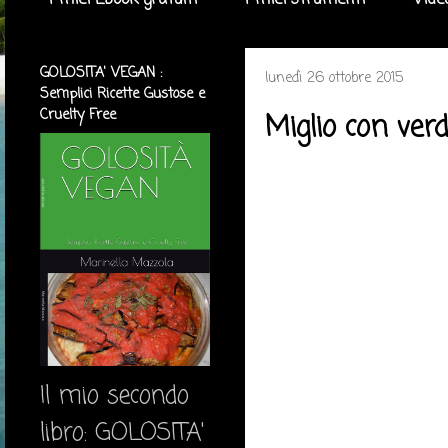
I miei Ebook gratuiti
I miei strumenti
Vide
GOLOSITA' VEGAN :
lunedì 26 ottobre 2015
Semplici Ricette Gustose e
Cruelty Free
Miglio con ver
Il mio secondo
libro: GOLOSITA'