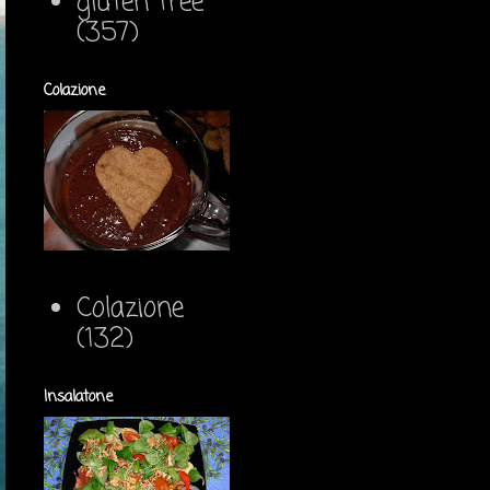
gluten free
(357)
Colazione
Colazione
(132)
Insalatone