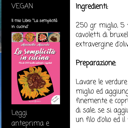
VEGAN
Ingredienti:
Il mio Libro: "La semplicità
250 gr miglio, 5 f
in cucina"
cavoletti di bruxe
extravergine d'oliv
Preparazione:
Lavare le verdure
miglio ed aggiunge
finemente e copri
di sale, se si ag
Leggi
un filo d'olio ed 
anteprima e