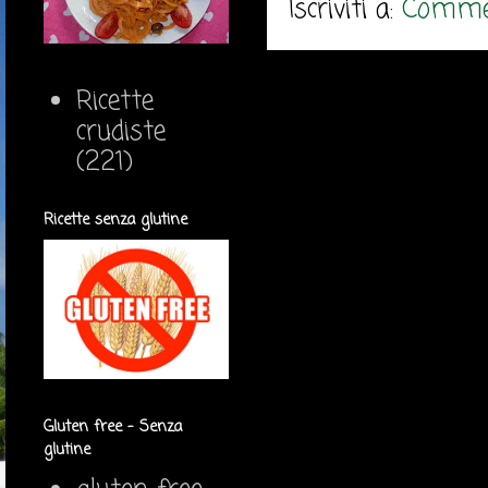
Iscriviti a:
Commen
Ricette
crudiste
(221)
Ricette senza glutine
Gluten free - Senza
glutine