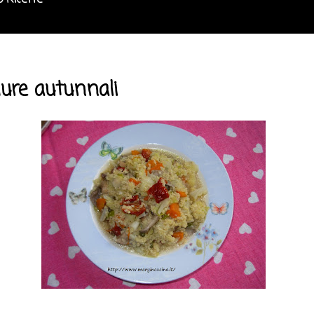
o Ricette
dure autunnali