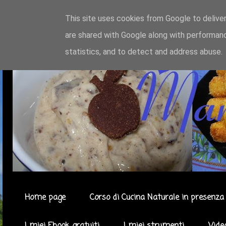
This site uses cookies from Google to deliver
are shared with Google along with performanc
statistics, and to detect and address abuse.
Home page
Corso di Cucina Naturale in presenza 