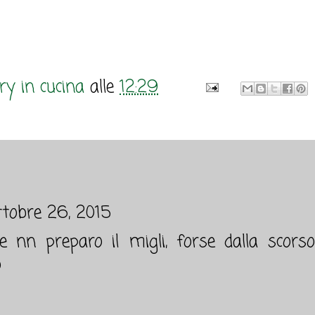
y in cucina
alle
12:29
ttobre 26, 2015
e nn preparo il migli, forse dalla scors
o