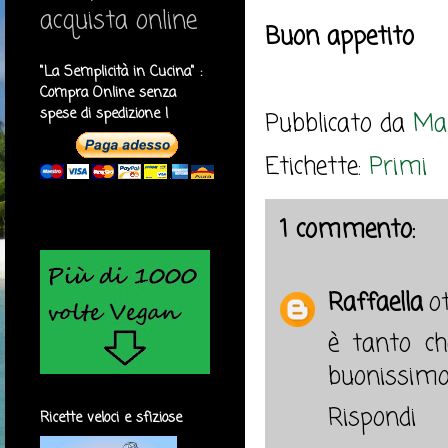
acquista online
Buon appetito
"La Semplicità in Cucina" :
Compra Online senza
spese di spedizione !
Pubblicato da
Mar
Etichette:
Primi
1 commento:
Raffaella
o
è tanto ch
buonissim
Rispondi
Ricette veloci e sfiziose