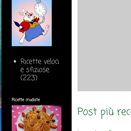
Ricette veloci
e sfiziose
(223)
Ricette crudiste
Post più re