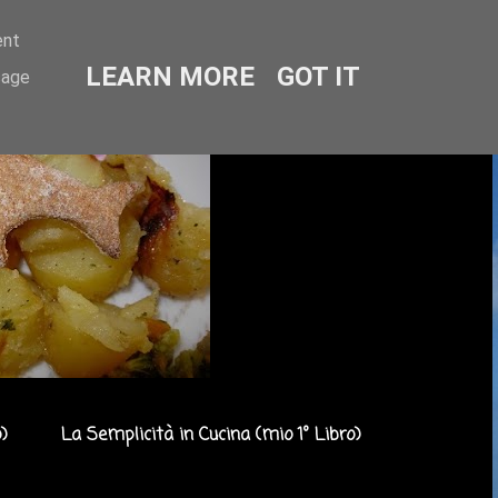
ent
LEARN MORE
GOT IT
sage
)
La Semplicità in Cucina (mio 1° Libro)