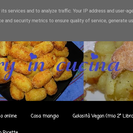
 its services and to analyze traffic. Your IP address and user-ag
e and security metrics to ensure quality of service, generate u
o online
Cosa mangio
Golosità Vegan (mio 2° Libro