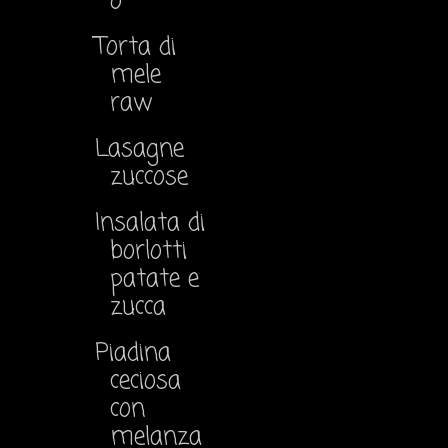
o
Torta di
mele
raw
Lasagne
zuccose
Insalata di
borlotti
patate e
zucca
Piadina
ceciosa
con
melanza