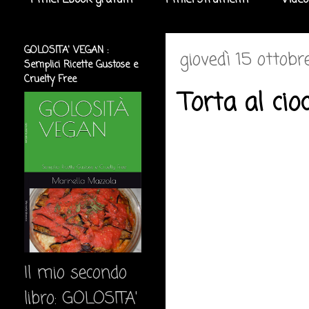
I miei Ebook gratuiti
I miei strumenti
Video
GOLOSITA' VEGAN :
giovedì 15 ottobr
Semplici Ricette Gustose e
Cruelty Free
Torta al cio
Il mio secondo
libro: GOLOSITA'