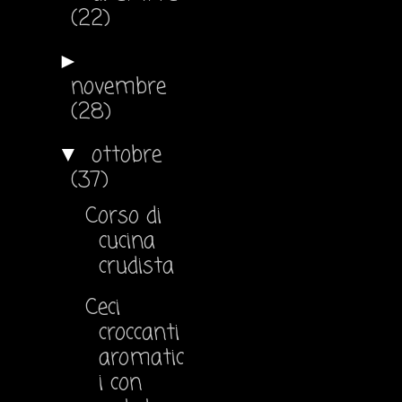
(22)
►
novembre
(28)
ottobre
▼
(37)
Corso di
cucina
crudista
Ceci
croccanti
aromatic
i con