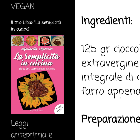
VEGAN
Ingredienti:
Il mio Libro: "La semplicità
in cucina"
125 gr ciocco
extravergine 
integrale di 
farro appena
Preparazione
Leggi
anteprima e