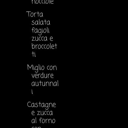
nocciole
Torta
salata
fagioli
zucca e
broccolet
ti
Miglio con
verdure
autunnal
i
Castagne
e zucca
al forno