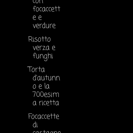
con
focaccett
e e
verdure
Risotto
verza e
funghi
Torta
d'autunn
o e la
700esim
a ricetta
Focaccette
di