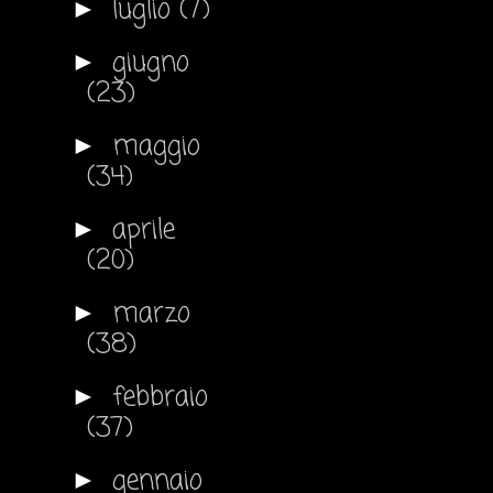
luglio
(7)
►
giugno
►
(23)
maggio
►
(34)
aprile
►
(20)
marzo
►
(38)
febbraio
►
(37)
gennaio
►