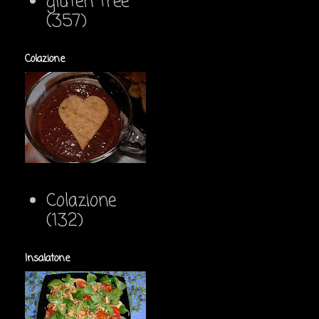
gluten free
(357)
Colazione
Colazione
(132)
Insalatone