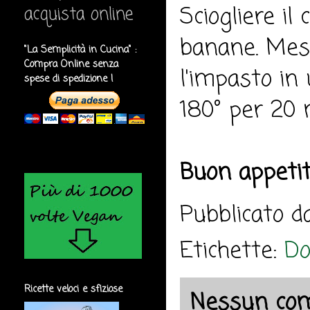
Sciogliere il
acquista online
banane. Mesc
"La Semplicità in Cucina" :
Compra Online senza
l'impasto in
spese di spedizione !
180° per 20 
Buon appeti
Pubblicato 
Etichette:
Do
Ricette veloci e sfiziose
Nessun co