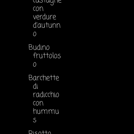
castagne
con
verdure
d'autunn
o
Budino
fruttolos
o
Barchette
di
radicchio
con
hummu
s
Risotto