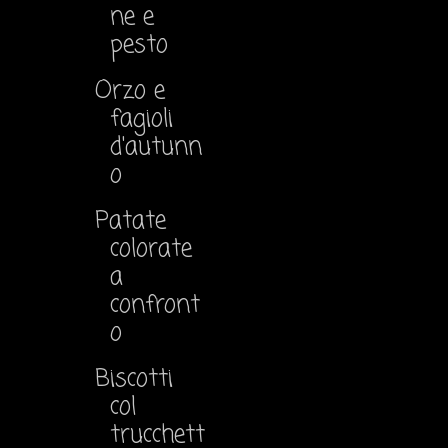
ne e
pesto
Orzo e
fagioli
d'autunn
o
Patate
colorate
a
confront
o
Biscotti
col
trucchett