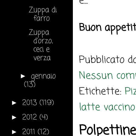
e...
Zuppa di
farro
Buon appeti
Zuppa
d'orzo,
ceci e
verza
Pubblicato 
Nessun com
gennaio
►
(13)
Etichette:
Pi
2013
(119)
►
latte vaccino
2012
(4)
►
Polpettine
2011
(12)
►