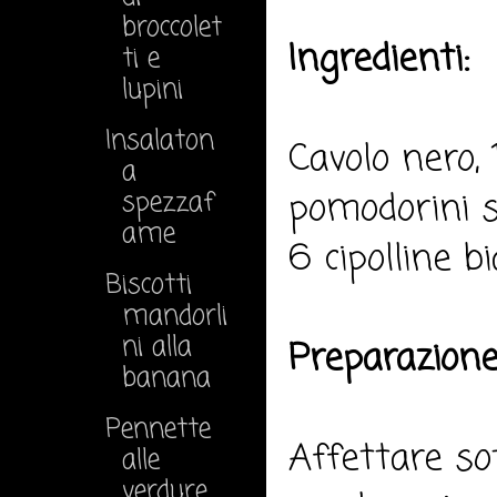
broccolet
Ingredienti:
ti e
lupini
Insalaton
Cavolo nero, 
a
pomodorini se
spezzaf
ame
6 cipolline bi
Biscotti
mandorli
ni alla
Preparazione
banana
Pennette
Affettare so
alle
verdure