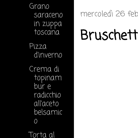
Grano
mercoledì 26 feb
saraceno
in zuppa
Bruschett
toscana
Pizza
d'inverno
Crema di
topinam
bur e
radicchio
all'aceto
belsamic
o
Torta al