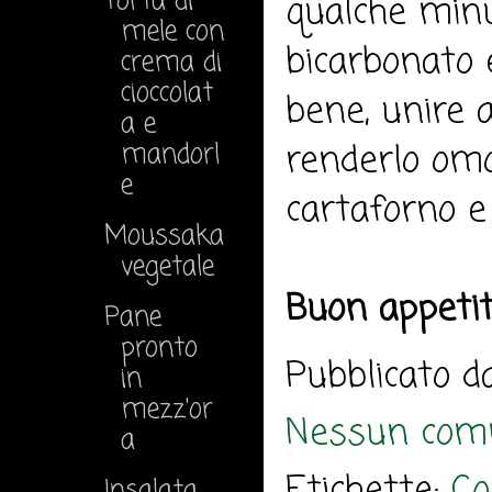
Torta di
qualche minut
mele con
bicarbonato e
crema di
cioccolat
bene, unire a
a e
renderlo omo
mandorl
e
cartaforno e
Moussaka
vegetale
Buon appeti
Pane
pronto
Pubblicato 
in
mezz'or
Nessun com
a
Etichette:
Co
Insalata