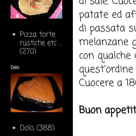
di sale. Cuoc
patate ed af
di passata su
Pizza torte
melanzane gri
rustiche etc ...
(270)
con qualche c
quest'ordine
Dolci
Cuocere a 18
Buon appeti
Dolci
(388)