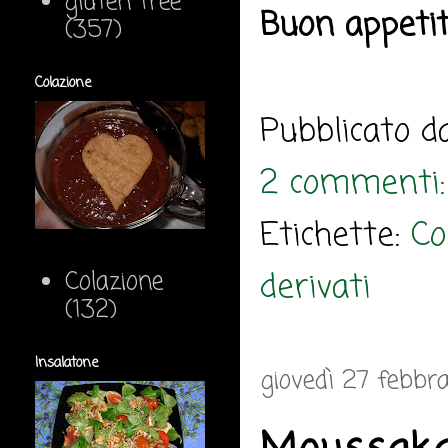
gluten free
Buon appeti
(357)
Colazione
Pubblicato 
2 commenti
Etichette:
Co
derivati
Colazione
(132)
Insalatone
giovedì 27 febbr