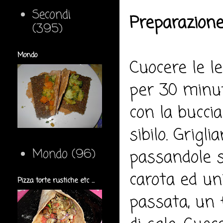
Secondi
Preparazione
(395)
Mondo
Cuocere le l
per 30 minut
con la bucci
sibilo. Grigl
Mondo
(96)
passandole su
carota ed uni
Pizza torte rustiche etc ...
passata, un f