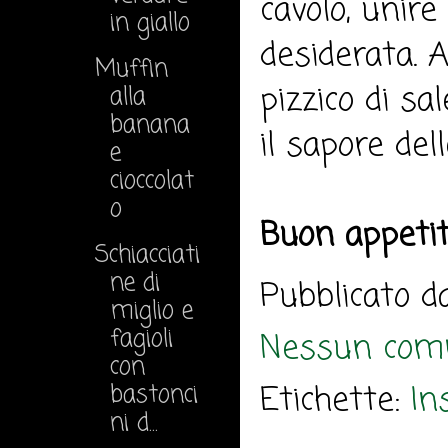
cavolo, unire
in giallo
desiderata. A
Muffin
pizzico di sa
alla
banana
il sapore del
e
cioccolat
o
Buon appeti
Schiacciati
ne di
Pubblicato 
miglio e
fagioli
Nessun com
con
Etichette:
In
bastonci
ni d...