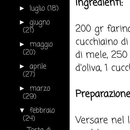
Ingredienti:
luglio
(18)
►
giugno
►
200 gr farin
(21)
cucchiaino di
maggio
►
(20)
di mele, 250 
d'oliva, 1 cuc
aprile
►
(27)
marzo
►
Preparazione
(29)
febbraio
▼
Versare nel l
(24)