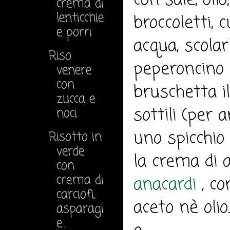
con sale, oli
crema di
lenticchie
broccoletti, 
e porri
acqua, scolarl
Riso
peperoncino 
venere
con
bruschetta il
zucca e
sottili (per 
noci
uno spicchio 
Risotto in
verde
la crema di a
con
crema di
anacardi
, co
carciofi,
aceto nè olio
asparagi
e...