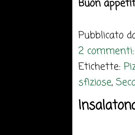
Buon appeti
Pubblicato 
2 commenti
Etichette:
Pi
sfiziose
,
Sec
Insalato