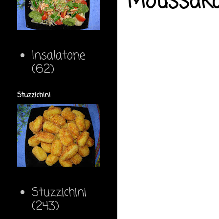
Moussaka
Insalatone
(62)
Stuzzichini
Stuzzichini
(243)