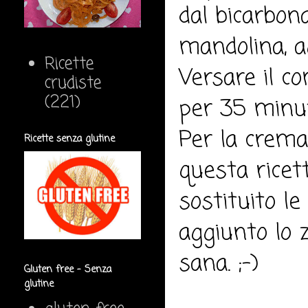
dal bicarbona
mandolina, a
Ricette
Versare il co
crudiste
(221)
per 35 minut
Per la crema
Ricette senza glutine
questa ricet
sostituito l
aggiunto lo 
sana. ;-)
Gluten free - Senza
glutine