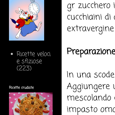
gr zucchero i
cucchiaini di 
extravergine 
Preparazione
Ricette veloci
e sfiziose
(223)
In una scodel
Aggiungere un 
Ricette crudiste
mescolando 
impasto omoge