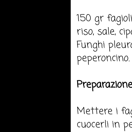
150 gr fagiol
riso, sale, ci
Funghi pleurot
peperoncino.
Preparazione
Mettere i fag
cuocerli in 