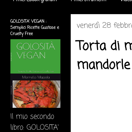
I miei Ebook gratuiti
I miei strumenti
Video
GOLOSITA' VEGAN :
venerdì 28 febbr
Semplici Ricette Gustose e
Cruelty Free
Torta di 
mandorle
Il mio secondo
libro: GOLOSITA'