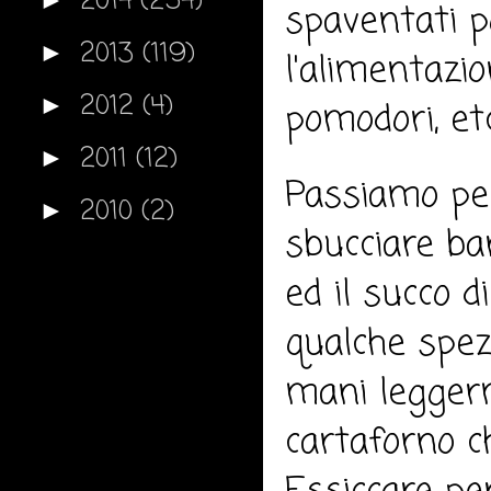
2014
(254)
spaventati p
2013
(119)
►
l'alimentazi
2012
(4)
►
pomodori, etc
2011
(12)
►
Passiamo per
2010
(2)
►
sbucciare bar
ed il succo d
qualche spezi
mani leggerm
cartaforno ch