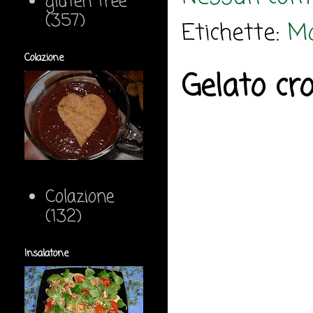
gluten free
(357)
Etichette:
M
Colazione
Gelato cr
Colazione
(132)
Insalatone