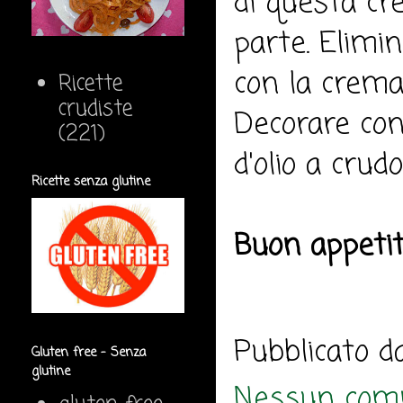
di questa cr
parte. Elimin
con la crema 
Ricette
crudiste
Decorare con
(221)
d'olio a crudo
Ricette senza glutine
Buon appeti
Pubblicato 
Gluten free - Senza
glutine
Nessun com