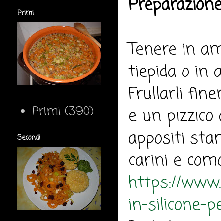
Preparazione
Primi
Tenere in am
tiepida o in 
Frullarli fin
Primi
(390)
e un pizzico 
appositi sta
Secondi
carini e com
https://www.
in-silicone-