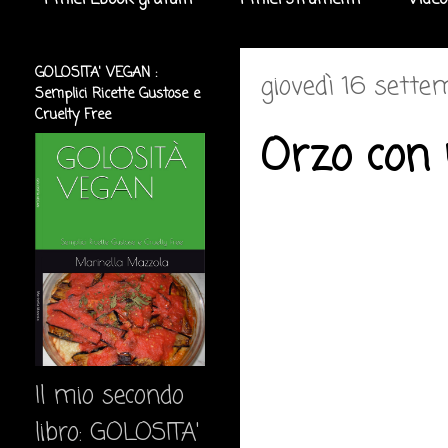
I miei Ebook gratuiti
I miei strumenti
Video
GOLOSITA' VEGAN :
giovedì 16 sette
Semplici Ricette Gustose e
Cruelty Free
Orzo con 
Il mio secondo
libro: GOLOSITA'