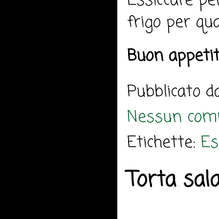
Essiccare per
frigo per qua
Buon appetit
Pubblicato 
Nessun com
Etichette:
Es
Torta sal