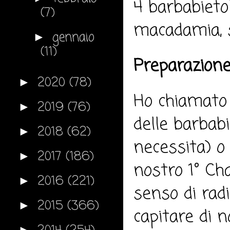
4 barbabietol
(7)
macadamia, su
gennaio
►
(11)
Preparazione
2020
(78)
►
Ho chiamato 
2019
(76)
►
delle barbabi
2018
(62)
►
necessita) o
2017
(186)
►
nostro 1° Cha
2016
(221)
►
senso di radi
2015
(366)
►
capitare di n
►