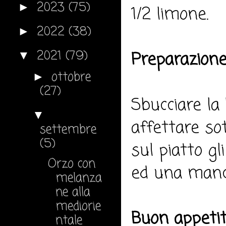
2023
(75)
►
1/2 limone.
2022
(38)
►
2021
(79)
Preparazione
▼
ottobre
►
(27)
Sbucciare la
▼
affettare so
settembre
(5)
sul piatto g
Orzo con
ed una manci
melanza
ne alla
mediorie
Buon appeti
ntale