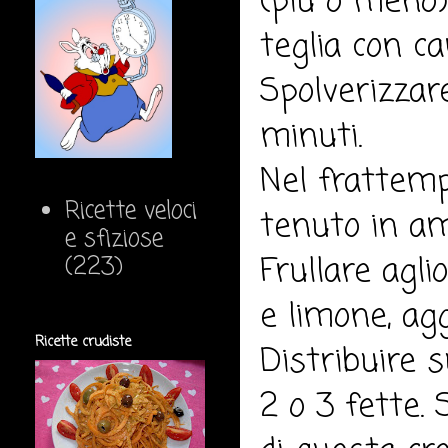
(più o meno)
teglia con ca
Spolverizzar
minuti.
Nel frattempo
Ricette veloci
tenuto in a
e sfiziose
Frullare agli
(223)
e limone, ag
Ricette crudiste
Distribuire 
2 o 3 fette.