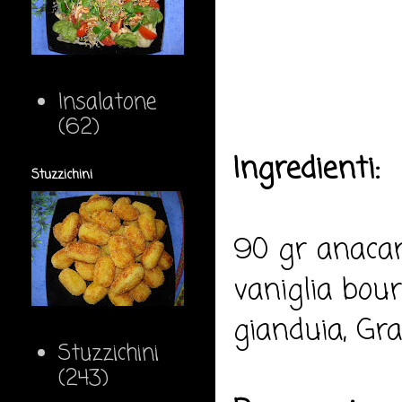
Insalatone
(62)
Ingredienti:
Stuzzichini
90 gr anacar
vaniglia bou
gianduia, G
Stuzzichini
(243)