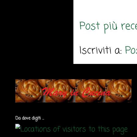
Post più rec
Iscriviti a:
Po
Da dove digiti ...