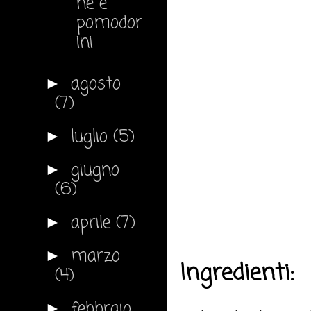
ne e
pomodor
ini
agosto
►
(7)
luglio
(5)
►
giugno
►
(6)
aprile
(7)
►
marzo
►
Ingredienti:
(4)
febbraio
►