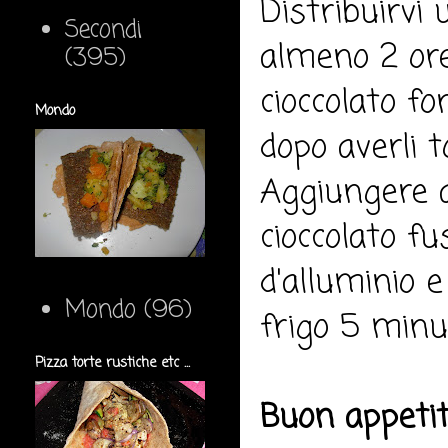
Distribuirvi
Secondi
almeno 2 ore.
(395)
cioccolato fo
Mondo
dopo averli 
Aggiungere a
cioccolato f
d'alluminio e
Mondo
(96)
frigo 5 minut
Pizza torte rustiche etc ...
Buon appeti