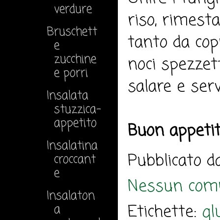
verdure
riso, rimesta
Bruschett
tanto da cop
e
zucchine
noci spezzett
e porri
salare e serv
Insalata
stuzzica-
appetito
Buon appeti
Insalatina
Pubblicato 
croccant
e
Nessun com
Insalaton
Etichette:
gl
a