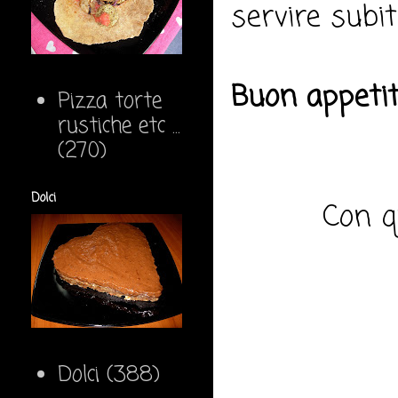
servire subit
Buon appeti
Pizza torte
rustiche etc ...
(270)
Dolci
Con q
Dolci
(388)