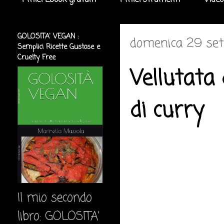
I miei Ebook gratuiti
I miei strumenti
Video
GOLOSITA' VEGAN :
domenica 29 se
Semplici Ricette Gustose e
Cruelty Free
Vellutata 
di curry
Il mio secondo
libro: GOLOSITA'