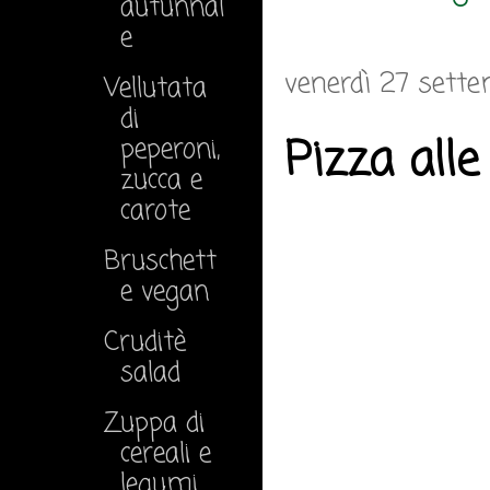
autunnal
e
venerdì 27 sett
Vellutata
di
Pizza alle
peperoni,
zucca e
carote
Bruschett
e vegan
Cruditè
salad
Zuppa di
cereali e
legumi