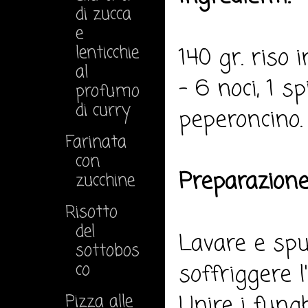
di zucca
e
lenticchie
140 gr. riso 
al
- 6 noci, 1 sp
profumo
di curry
peperoncino.
Farinata
con
Preparazione
zucchine
Risotto
del
Lavare e spu
sottobos
co
soffriggere l
Unire i fungh
Pizza alle