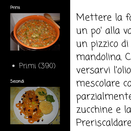
Primi
Mettere la f
un po' alla 
un pizzico di
mandolina. C
Primi
(390)
versarvi l'ol
mescolare con
Secondi
parzialmente 
zucchine e la
Preriscaldare