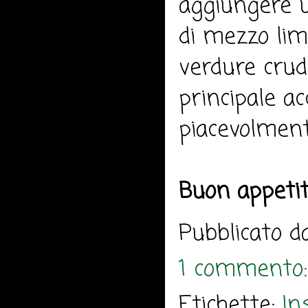
aggiungere un
di mezzo lim
verdure crud
principale a
piacevolmente
Buon appeti
Pubblicato 
1 commento
Etichette:
In