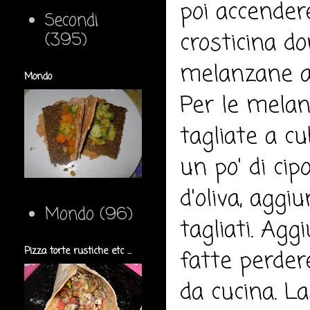
poi accendere
Secondi
crosticina do
(395)
melanzane a
Mondo
Per le melan
tagliate a cu
un po' di cip
d'oliva, agg
Mondo
(96)
tagliati. Ag
Pizza torte rustiche etc ...
fatte perder
da cucina. La