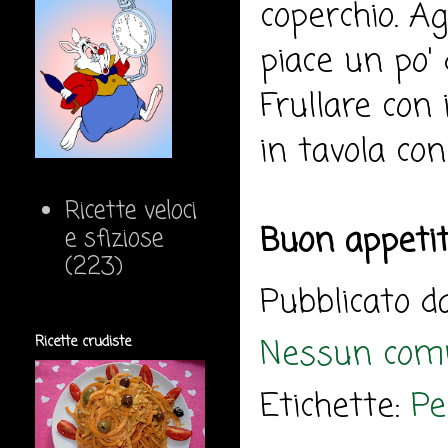
coperchio. A
piace un po' 
Frullare con
in tavola con
Ricette veloci
Buon appeti
e sfiziose
(223)
Pubblicato 
Nessun com
Ricette crudiste
Etichette:
Pe