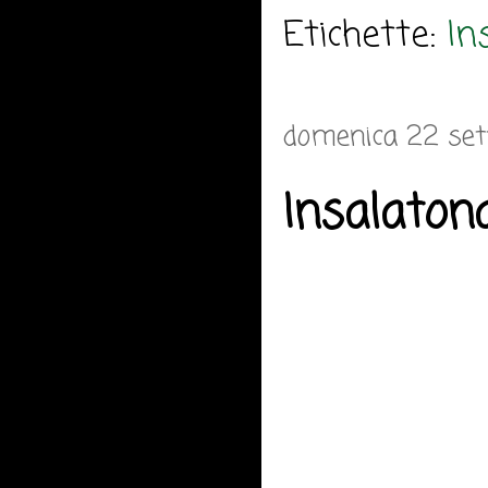
Etichette:
In
domenica 22 se
Insalaton