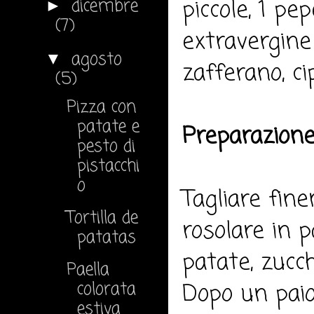
piccole, 1 pep
dicembre
►
(7)
extravergine 
agosto
▼
zafferano, ci
(5)
Pizza con
patate e
Preparazione
pesto di
pistacchi
o
Tagliare fin
Tortilla de
rosolare in p
patatas
patate, zucch
Paella
colorata
Dopo un paio
estiva