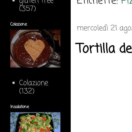
Etichette:
Pi
gluten free
(357)
Colazione
mercoledì 21 ag
Tortilla d
Colazione
(132)
Insalatone