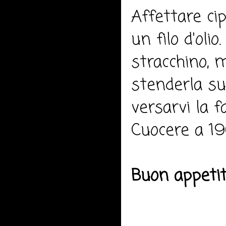
Affettare cip
un filo d'oli
stracchino, 
stenderla su 
versarvi la fa
Cuocere a 19
Buon appeti