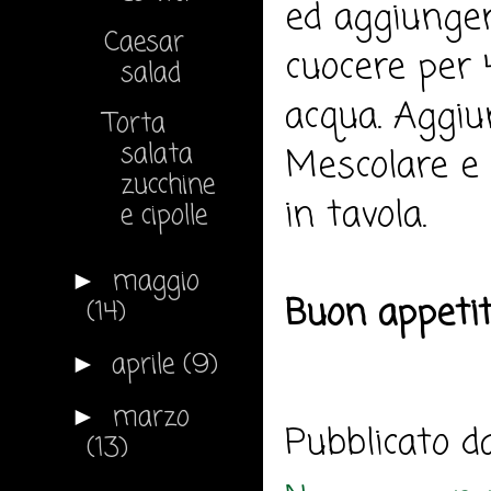
ed aggiunger
Caesar
cuocere per 
salad
acqua. Aggiun
Torta
salata
Mescolare e 
zucchine
in tavola.
e cipolle
maggio
►
Buon appeti
(14)
aprile
(9)
►
marzo
►
Pubblicato 
(13)