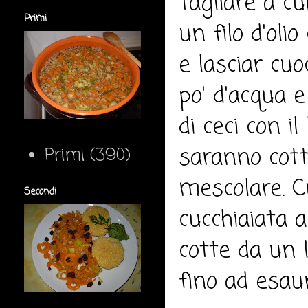
Tagliare a cu
Primi
un filo d'oli
e lasciar cu
po' d'acqua 
di ceci con i
saranno cott
Primi
(390)
mescolare. Cu
Secondi
cucchiaiata a
cotte da un l
fino ad esau