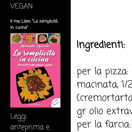
VEGAN
Il mio Libro: "La semplicità
in cucina"
Ingredienti:
per la pizza:
macinata, 1/2
(cremortartar
gr olio extrav
Leggi
per la farcia
anteprima e