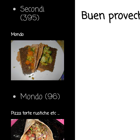
Secondi
Buen provec
(395)
Mondo
Mondo
(96)
Pizza torte rustiche etc ...