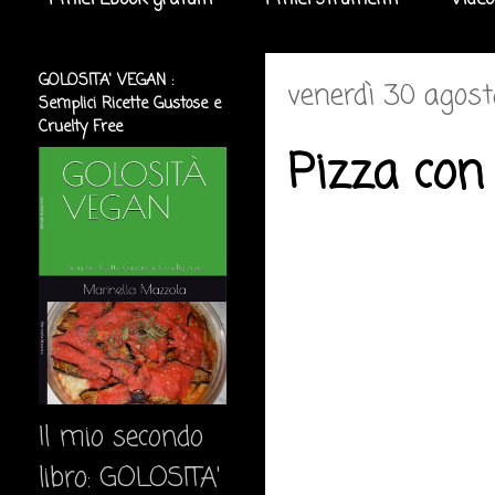
I miei Ebook gratuiti
I miei strumenti
Video
GOLOSITA' VEGAN :
venerdì 30 agos
Semplici Ricette Gustose e
Cruelty Free
Pizza con 
Il mio secondo
libro: GOLOSITA'