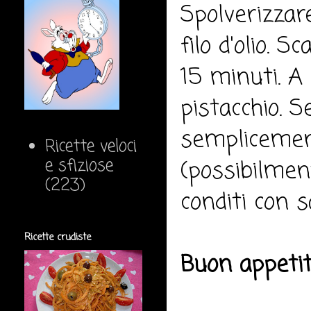
Spolverizzar
filo d'olio. S
15 minuti. A 
pistacchio. S
semplicement
Ricette veloci
e sfiziose
(possibilment
(223)
conditi con s
Ricette crudiste
Buon appeti