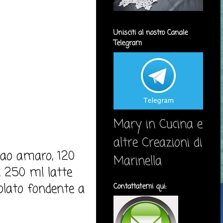
Unisciti al nostro Canale
Telegram
Mary in Cucina e
altre Creazioni di
cao amaro, 120
Marinella
, 250 ml latte
colato fondente a
Contattatemi qui: