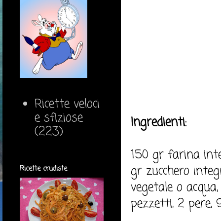
Ricette veloci
e sfiziose
Ingredienti:
(223)
150 gr farina in
gr zucchero integ
Ricette crudiste
vegetale o acqua, 
pezzetti, 2 pere,