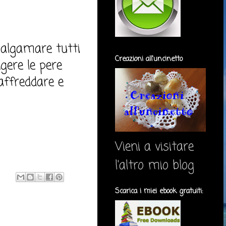
amalgamare tutti
Creazioni all'uncinetto
ngere le pere
raffreddare e
Vieni a visitare
l'altro mio blog
Scarica i miei ebook gratuiti: