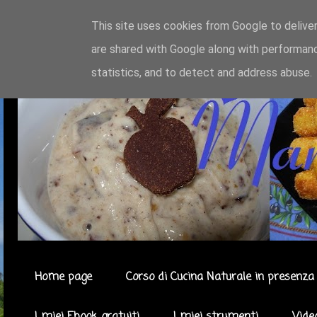
This site uses cookies from Google to deliver
are shared with Google along with performanc
statistics, and to detect and address abuse.
Home page
Corso di Cucina Naturale in presenza 