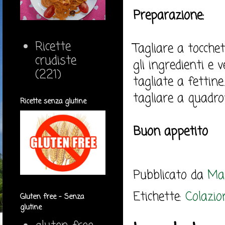
Preparazione:
Ricette
Tagliare a tocche
crudiste
gli ingredienti e
(221)
tagliate a fettin
tagliare a quadrot
Ricette senza glutine
Buon appetito
Pubblicato da
Mar
Etichette:
Colazio
Gluten free - Senza
glutine