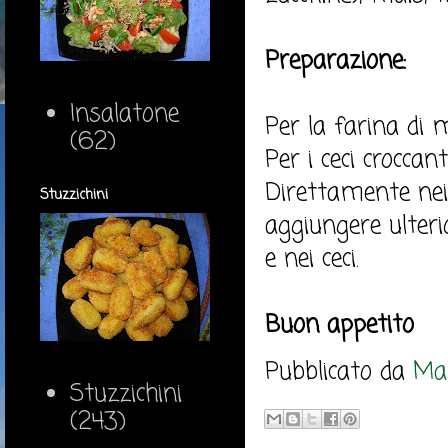
Preparazione:
Insalatone
Per la farina di m
(62)
Per i ceci croccant
Direttamente nei p
Stuzzichini
aggiungere ulteri
e nei ceci.
Buon appetito
Pubblicato da
Mar
Stuzzichini
(243)