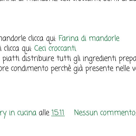
andorle clicca qui:
Farina di mandorle
i clicca qui:
Ceci croccanti
.
iatti distribuire tutti gli ingredienti prep
ore condimento perchè già presente nelle ve
y in cucina
alle
15:11
Nessun commento