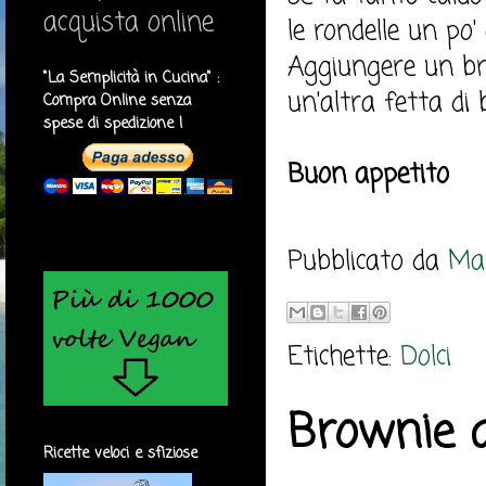
acquista online
le rondelle un po
Aggiungere un br
"La Semplicità in Cucina" :
un'altra fetta di
Compra Online senza
spese di spedizione !
Buon appetito
Pubblicato da
Mar
Etichette:
Dolci
Brownie a
Ricette veloci e sfiziose