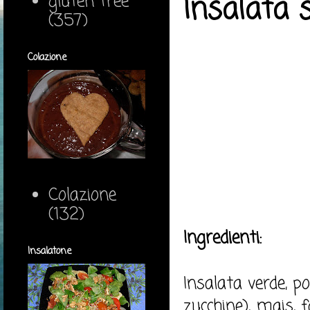
gluten free
Insalata 
(357)
Colazione
Colazione
(132)
Ingredienti:
Insalatone
Insalata verde, p
zucchine), mais, f