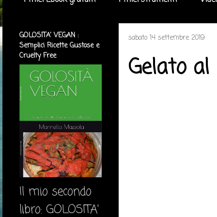
I miei Ebook gratuiti
I miei strumenti
Vide
GOLOSITA' VEGAN :
sabato 14 settembre 2019
Semplici Ricette Gustose e
Cruelty Free
Gelato al
Il mio secondo
libro: GOLOSITA'