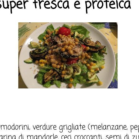
super fresca e proteica
omodorini, verdure grigliate (melanzane, pe
arina di mandorle, ceci croccanti, semi di zu