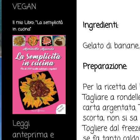
VEGAN
Il mio Libro: "La semplicità
Ingredienti:
in cucina"
Gelato di banane
Preparazione:
Per la ricetta del 
Tagliare a rondel
carta argentata. 
scorta, non si sa 
Leggi
Togliere dal freez
anteprima e
se fa tanto caldo