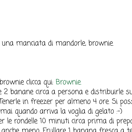
, una manciata di mandorle, brownie.
brownie clicca qui:
Brownie.
le 2 banane circa a persona e distribuirle 
Tenerle in freezer per almeno 4 ore. Si poss
mai quando arriva la voglia di gelato :-)
er le rondelle 10 minuti circa prima di prepa
 anche meno. Frullare 1 banana fresca a t