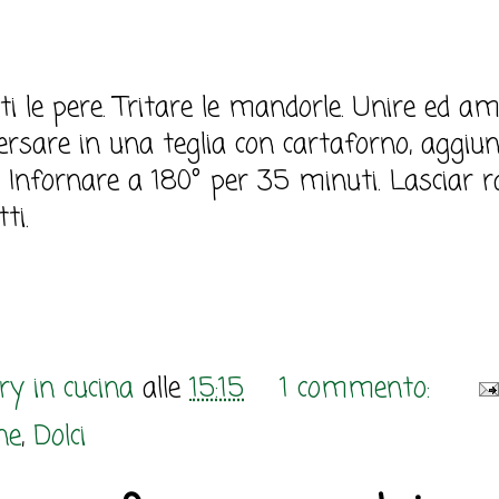
tti le pere. Tritare le mandorle. Unire ed 
 versare in una teglia con cartaforno, aggiu
e. Infornare a 180° per 35 minuti. Lasciar 
ti.
y in cucina
alle
15:15
1 commento:
ne
,
Dolci