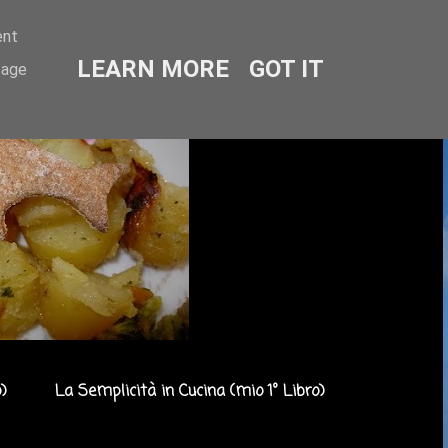
ent
LEARN MORE
GOT IT
sage
)
La Semplicità in Cucina (mio 1° Libro)