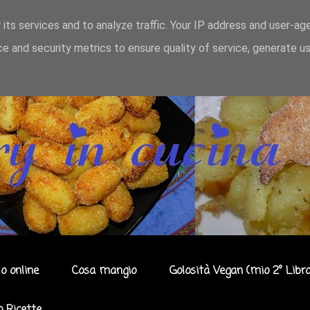
 its services and to analyze traffic. Your IP address and user-ag
e and security metrics to ensure quality of service, generate u
o online
Cosa mangio
Golosità Vegan (mio 2° Libro