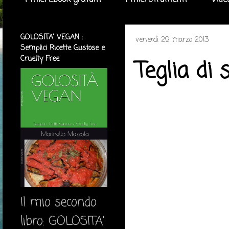
I miei Ebook gratuiti
I miei strumenti
Vide
GOLOSITA' VEGAN :
venerdì 29 marzo 2013
Semplici Ricette Gustose e
Cruelty Free
Teglia di
Il mio secondo
libro: GOLOSITA'