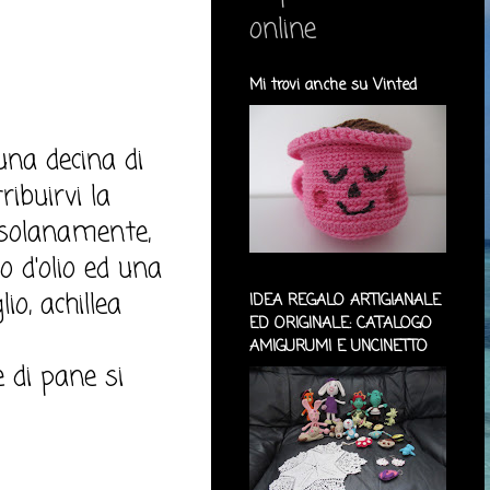
online
Mi trovi anche su Vinted
una decina di
ribuirvi la
ossolanamente,
lo d'olio ed una
io, achillea
IDEA REGALO ARTIGIANALE
ED ORIGINALE: CATALOGO
AMIGURUMI E UNCINETTO
e di pane si