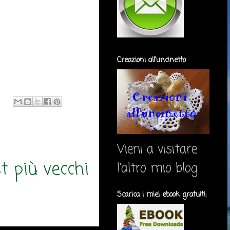
Creazioni all'uncinetto
Vieni a visitare
t più vecchi
l'altro mio blog
Scarica i miei ebook gratuiti: