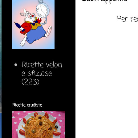
Per re
Ricette veloci
e sfiziose
(223)
Ricette crudiste