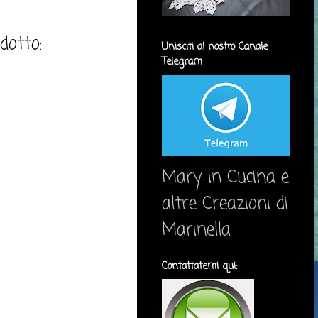
dotto:
Unisciti al nostro Canale
Telegram
Mary in Cucina e
altre Creazioni di
Marinella
Contattatemi qui: