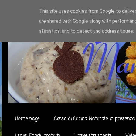
This site uses cookies from Google to deliver
are shared with Google along with performanc
statistics, and to detect and address abuse.
Home page
Corso di Cucina Naturale in presenza 