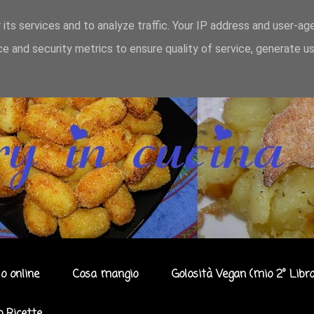
 its services and to analyze traffic. Your IP address and user-ag
e and security metrics to ensure quality of service, generate u
o online
Cosa mangio
Golosità Vegan (mio 2° Libro