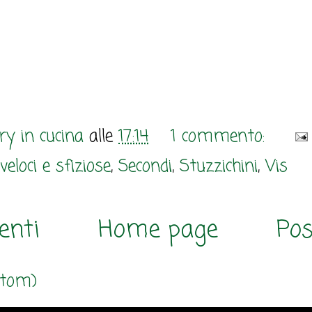
y in cucina
alle
17:14
1 commento:
veloci e sfiziose
,
Secondi
,
Stuzzichini
,
Vis
enti
Home page
Pos
Atom)