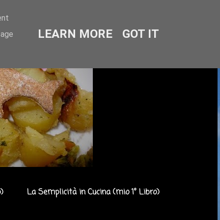
ent
LEARN MORE
GOT IT
sage
)
La Semplicità in Cucina (mio 1° Libro)