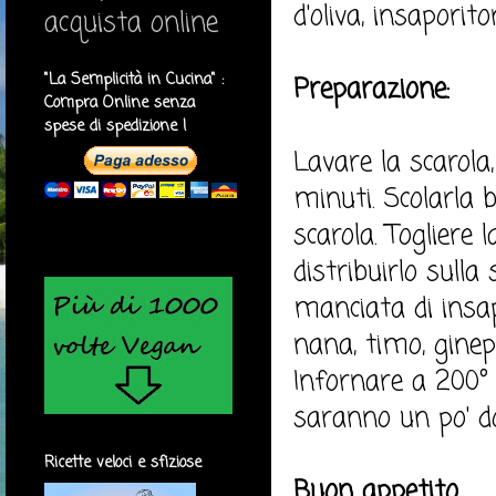
d'oliva, insaporit
acquista online
"La Semplicità in Cucina" :
Preparazione:
Compra Online senza
spese di spedizione !
Lavare la scarola,
minuti. Scolarla be
scarola. Togliere
distribuirlo sulla 
manciata di insapo
nana, timo, ginep
Infornare a 200° 
saranno un po' d
Ricette veloci e sfiziose
Buon appetito