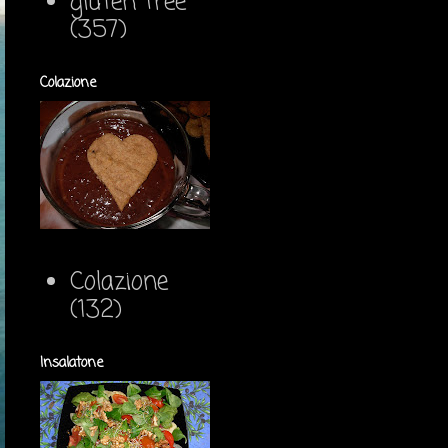
gluten free
(357)
Colazione
Colazione
(132)
Insalatone