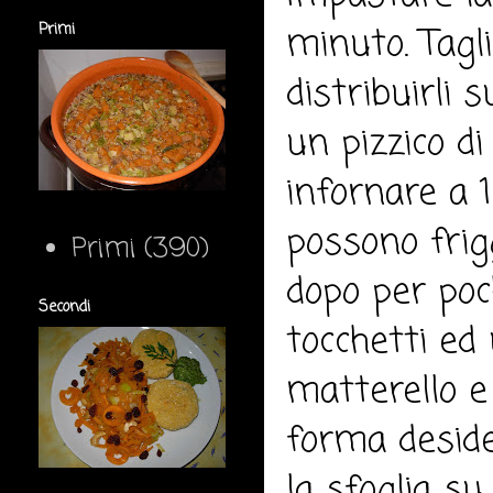
minuto. Tagl
Primi
distribuirli 
un pizzico di 
infornare a 1
possono frig
Primi
(390)
dopo per poc
Secondi
tocchetti ed u
matterello e 
forma deside
la sfoglia su