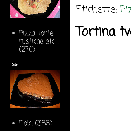
Etichette:
Pi
Tortina t
Pizza torte
rustiche etc ...
(270)
Dolci
Dolci
(388)