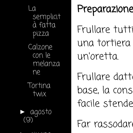
Preparazione
La
semplicit
à fatta
Frullare tutt
pizza
una tortiera 
Calzone
un'oretta.
con le
melanza
ne
Frullare datt
Tortina
base, la con
twix
facile stende
agosto
►
(9)
Far rassodare