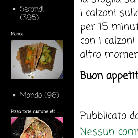
Secondi
i calzoni sul
(395)
per 15 minut
Mondo
con i calzoni
altro momen
Buon appeti
Mondo
(96)
Pubblicato 
Pizza torte rustiche etc ...
Nessun com