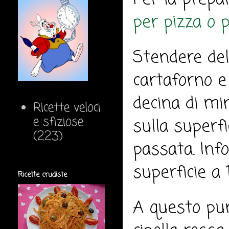
per pizza o 
Stendere del
cartaforno e 
decina di min
Ricette veloci
e sfiziose
sulla superfi
(223)
passata. Info
superficie a 
Ricette crudiste
A questo pun