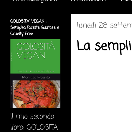
I miei Ebook gratuiti
I miei strumenti
Video
GOLOSITA' VEGAN :
lunedì 28 sette
Semplici Ricette Gustose e
Cruelty Free
La sempli
Il mio secondo
libro: GOLOSITA'