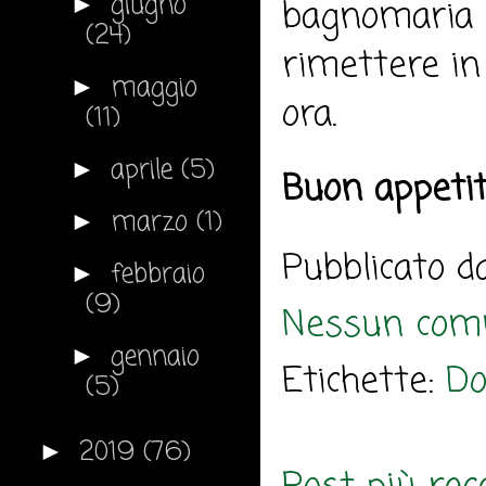
giugno
►
bagnomaria il
(24)
rimettere in
maggio
►
ora.
(11)
aprile
(5)
►
Buon appeti
marzo
(1)
►
Pubblicato 
febbraio
►
(9)
Nessun com
gennaio
►
Etichette:
Do
(5)
2019
(76)
►