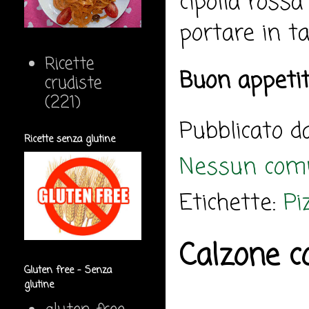
cipolla rossa
portare in ta
Ricette
Buon appeti
crudiste
(221)
Pubblicato 
Ricette senza glutine
Nessun com
Etichette:
Pi
Calzone c
Gluten free - Senza
glutine