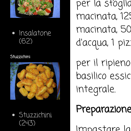
per la sfogli
macinata, 12
macinata, 50 
Insalatone
d'acqua, 1 piz
(62)
Stuzzichini
per il ripien
basilico essic
integrale.
Preparazione
Stuzzichini
(243)
Impastare la 