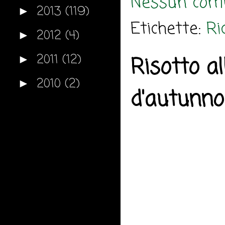
Nessun com
2013
(119)
►
Etichette:
Ri
2012
(4)
►
2011
(12)
►
Risotto a
2010
(2)
►
d'autunno