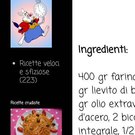
Ingredienti:
Ricette veloci
e sfiziose
400 gr farin
(223)
gr lievito di
gr olio extra
Ricette crudiste
d'acero, 2 bi
integrale, 1/