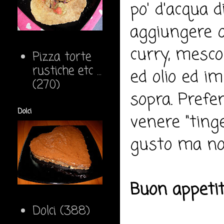
po' d'acqua d
aggiungere qu
curry, mescol
Pizza torte
rustiche etc ...
ed olio ed i
(270)
sopra. Prefer
Dolci
venere "ting
gusto ma non
Buon appeti
Dolci
(388)