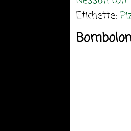
Nessun com
Etichette:
Pi
Bomboloni