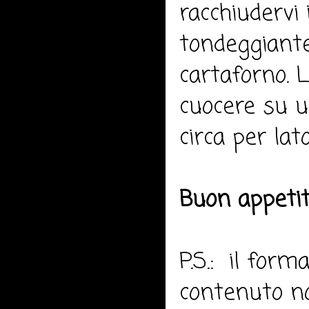
racchiudervi
tondeggiante
cartaforno. 
cuocere su u
circa per la
Buon appeti
P.S.: il form
contenuto no