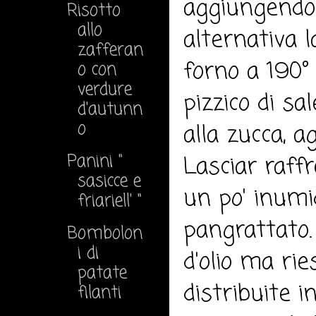
aggiungendo 
Risotto
allo
alternativa l
zafferan
forno a 190° 
o con
verdure
pizzico di sa
d'autunn
o
alla zucca, 
Panini "
Lasciar raff
sasicce e
un po' inumi
friariell' "
pangrattato.
Bombolon
i di
d'olio ma ri
patate
distribuite i
filanti