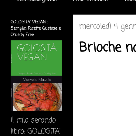
I miei Ebook gratuiti
I miei strumenti
Video
GOLOSITA' VEGAN :
mercoledì 4 gen
Semplici Ricette Gustose e
Cruelty Free
Brioche na
Il mio secondo
libro: GOLOSITA'