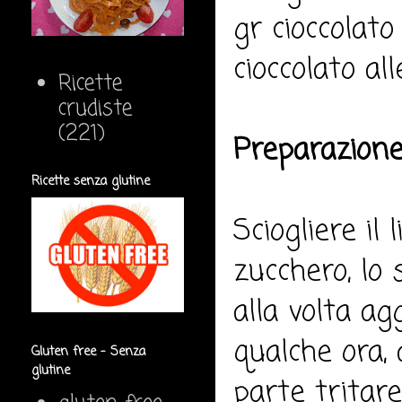
gr cioccolato
cioccolato al
Ricette
crudiste
(221)
Preparazione
Ricette senza glutine
Sciogliere il
zucchero, lo s
alla volta ag
qualche ora,
Gluten free - Senza
glutine
parte tritare 