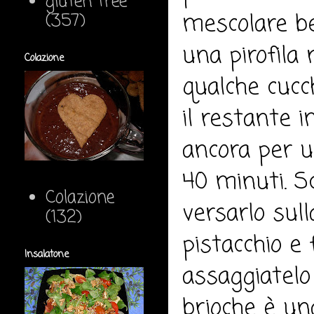
gluten free
mescolare b
(357)
una pirofila
Colazione
qualche cucch
il restante i
ancora per u
40 minuti. Sc
Colazione
versarlo sull
(132)
pistacchio e f
Insalatone
assaggiatelo
brioche è un