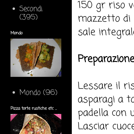
150 gr riso v
Secondi
mazzetto di a
(395)
sale integral
Mondo
Preparazione
Lessare il r
Mondo
(96)
asparagi a toc
Pizza torte rustiche etc ...
padella con u
Lasciar cuoc