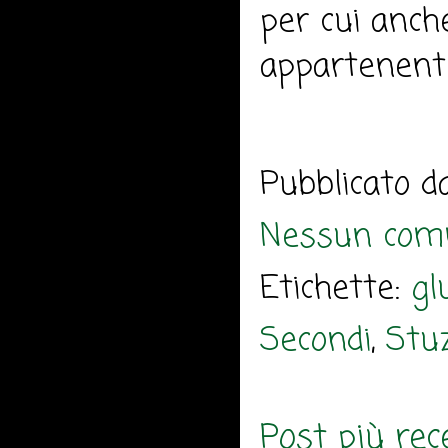
per cui anch
appartenente
Pubblicato 
Nessun com
Etichette:
gl
Secondi
,
Stuz
Post più rec