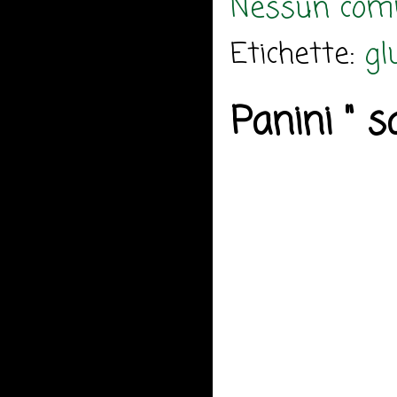
Nessun com
Etichette:
gl
Panini " sa