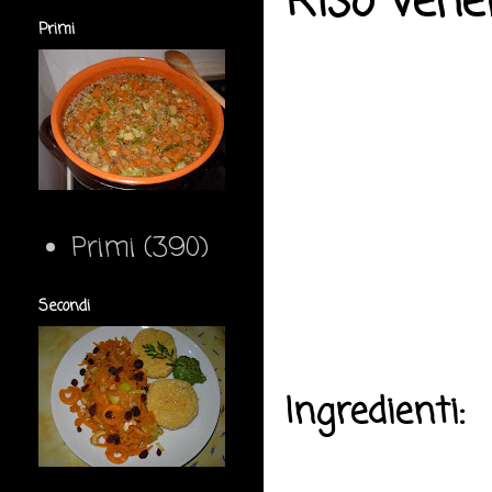
Riso vene
Primi
Primi
(390)
Secondi
Ingredienti: