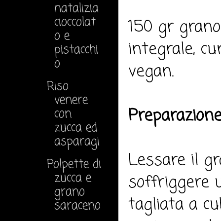
natalizia
cioccolat
150 gr grano 
o e
integrale, cu
pistacchi
o
vegan.
Riso
venere
Preparazione
con
zucca ed
asparagi
Lessare il g
Polpette di
zucca e
soffriggere u
grano
tagliata a cu
saraceno