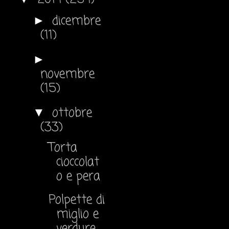
dicembre
►
(11)
►
novembre
(15)
ottobre
▼
(33)
Torta
cioccolat
o e pera
Polpette di
miglio e
verdure