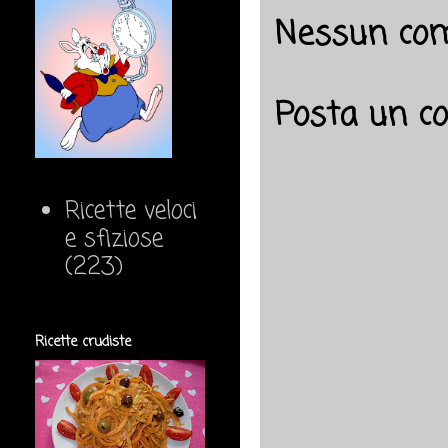
Nessun co
Posta un 
Ricette veloci
e sfiziose
(223)
Ricette crudiste