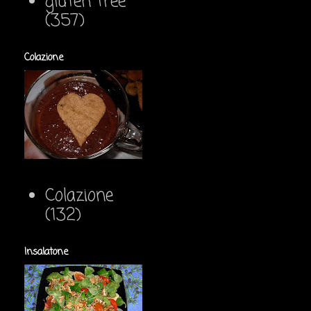
gluten free
(357)
Colazione
Colazione
(132)
Insalatone