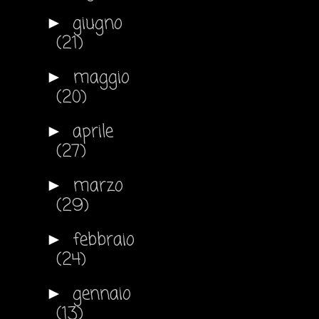
giugno
►
(21)
maggio
►
(20)
aprile
►
(27)
marzo
►
(29)
febbraio
►
(24)
gennaio
►
(13)