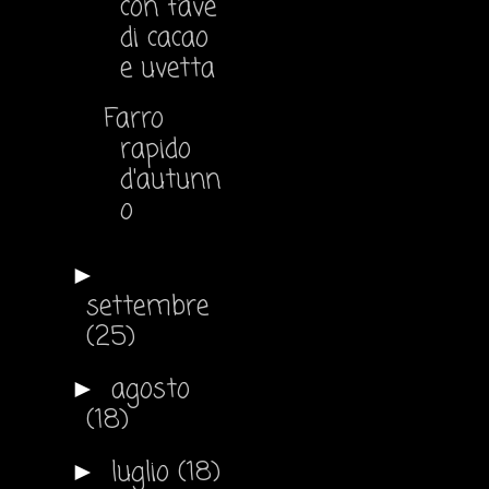
con fave
di cacao
e uvetta
Farro
rapido
d'autunn
o
►
settembre
(25)
agosto
►
(18)
luglio
(18)
►