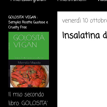
I miei Ebook gratuiti
I miei strumenti
Video
GOLOSITA' VEGAN :
venerdì 10 ottob
Semplici Ricette Gustose e
Cruelty Free
Insalatina 
Il mio secondo
libro: GOLOSITA'