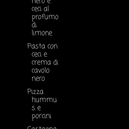
nero e
ceci al
profumo
di
limone
Pasta con
ceci e
crema di
cavolo
nero
Pizza
hummu
s e
porcini