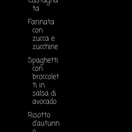
Castagna
ta
Farinata
con
zucca e
zucchine
Spaghetti
con
broccolet
ti in
salsa di
avocado
Risotto
d'autunn
o