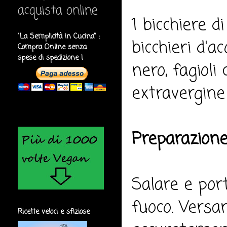
acquista online
1 bicchiere d
"La Semplicità in Cucina" :
bicchieri d'a
Compra Online senza
spese di spedizione !
nero, fagioli 
extravergine d
Preparazione
Salare e port
fuoco. Versa
Ricette veloci e sfiziose