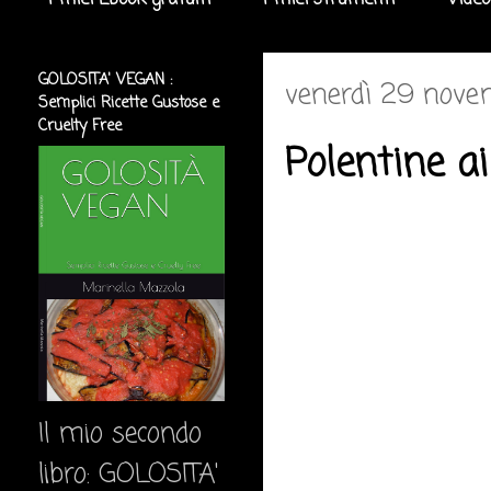
I miei Ebook gratuiti
I miei strumenti
Video
GOLOSITA' VEGAN :
venerdì 29 nove
Semplici Ricette Gustose e
Cruelty Free
Polentine a
Il mio secondo
libro: GOLOSITA'