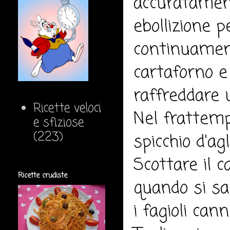
accuratament
ebollizione 
continuament
cartaforno e 
raffreddare u
Ricette veloci
Nel frattemp
e sfiziose
(223)
spicchio d'ag
Scottare il c
Ricette crudiste
quando si sa
i fagioli cann