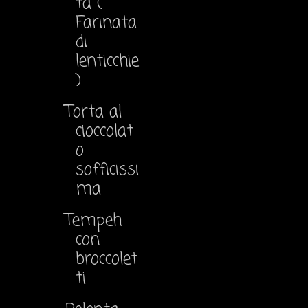
ta (
Farinata
di
lenticchie
)
Torta al
cioccolat
o
sofficissi
ma
Tempeh
con
broccolet
ti