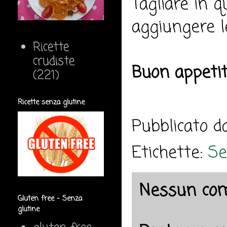
Tagliare in q
aggiungere le
Ricette
crudiste
Buon appeti
(221)
Ricette senza glutine
Pubblicato 
Etichette:
Se
Nessun co
Gluten free - Senza
glutine