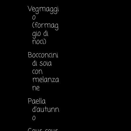
Vegmaggi
o
(formag
gio di
noci)
Bocconcini
di soia
con
melanza
ne
Paella
d'autunn
o