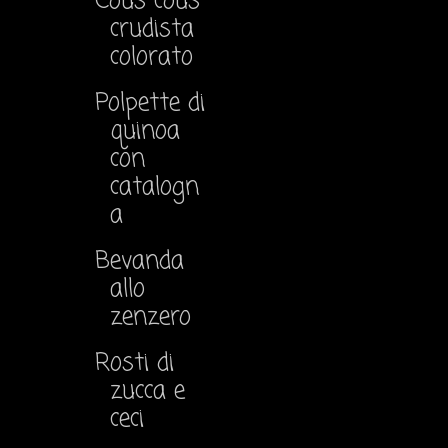
Cous cous
crudista
colorato
Polpette di
quinoa
con
catalogn
a
Bevanda
allo
zenzero
Rosti di
zucca e
ceci