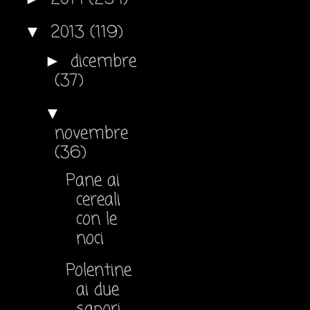
2013
(119)
▼
dicembre
►
(37)
▼
novembre
(36)
Pane ai
cereali
con le
noci
Polentine
ai due
sapori