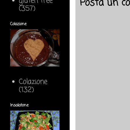
gluten free
Posta un 
(357)
Colazione
Colazione
(132)
Insalatone