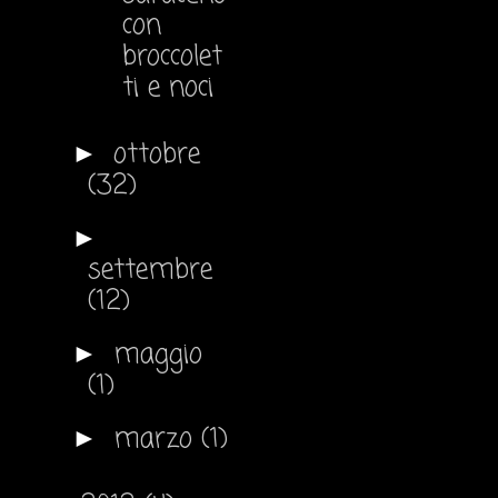
con
broccolet
ti e noci
ottobre
►
(32)
►
settembre
(12)
maggio
►
(1)
marzo
(1)
►