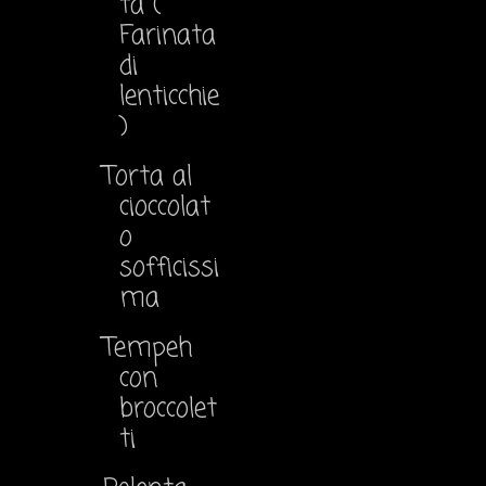
ta (
Farinata
di
lenticchie
)
Torta al
cioccolat
o
sofficissi
ma
Tempeh
con
broccolet
ti