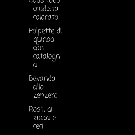
Cous cous
crudista
colorato
Polpette di
quinoa
con
catalogn
a
Bevanda
allo
zenzero
Rosti di
zucca e
ceci