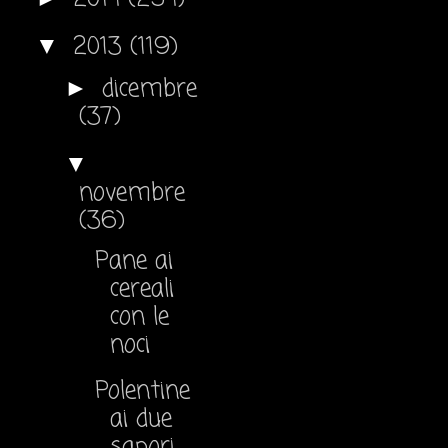
2013
(119)
▼
dicembre
►
(37)
▼
novembre
(36)
Pane ai
cereali
con le
noci
Polentine
ai due
sapori