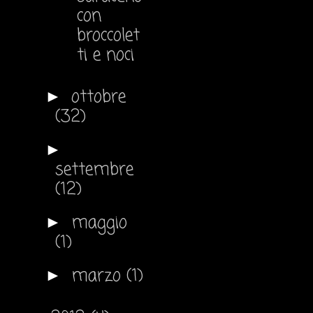
con
broccolet
ti e noci
ottobre
►
(32)
►
settembre
(12)
maggio
►
(1)
marzo
(1)
►