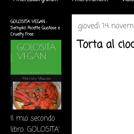
I miei Ebook gratuiti
I miei strumenti
Video
GOLOSITA' VEGAN :
giovedì 14 nove
Semplici Ricette Gustose e
Cruelty Free
Torta al cio
Il mio secondo
libro: GOLOSITA'