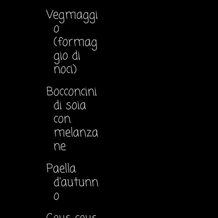
Vegmaggi
o
(formag
gio di
noci)
Bocconcini
di soia
con
melanza
ne
Paella
d'autunn
o