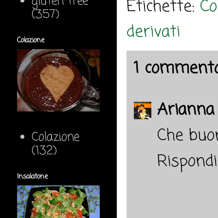
gluten free
Etichette:
Co
(357)
derivati
Colazione
1 commento
Arianna
Che buon
Colazione
(132)
Rispondi
Insalatone