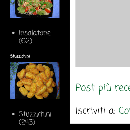
Insalatone
(62)
Stuzzichini
Post più rec
Iscriviti a:
Co
Stuzzichini
(243)