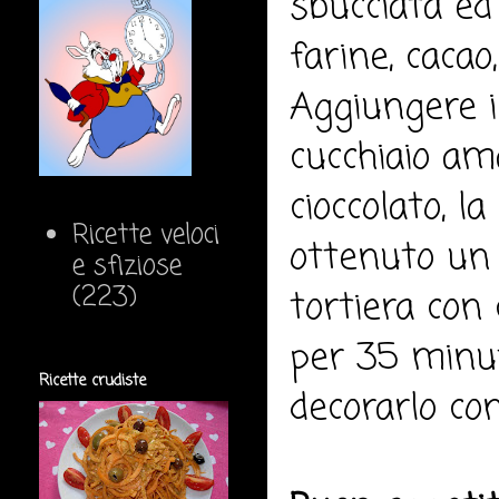
sbucciata ed 
farine, cacao
Aggiungere il
cucchiaio ama
cioccolato, l
Ricette veloci
ottenuto un 
e sfiziose
(223)
tortiera con 
per 35 minuti
Ricette crudiste
decorarlo con