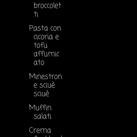
broccolet
ti
Pasta con
cicoria e
tofu
affumic
ato
Minestron
e sciuè
sciuè
Muffin
salati
Crema