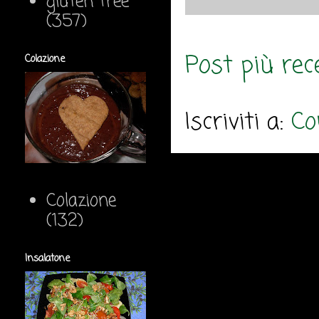
gluten free
(357)
Post più rec
Colazione
Iscriviti a:
Co
Colazione
(132)
Insalatone