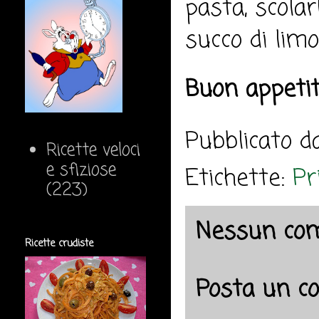
pasta, scolar
succo di lim
Buon appeti
Pubblicato 
Ricette veloci
e sfiziose
Etichette:
Pr
(223)
Nessun co
Ricette crudiste
Posta un 