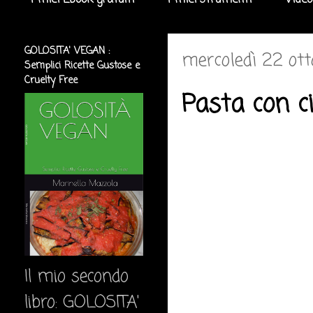
I miei Ebook gratuiti
I miei strumenti
Video
GOLOSITA' VEGAN :
mercoledì 22 ot
Semplici Ricette Gustose e
Cruelty Free
Pasta con c
Il mio secondo
libro: GOLOSITA'