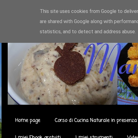
This site uses cookies from Google to deliver
are shared with Google along with performanc
statistics, and to detect and address abuse.
Home page
Corso di Cucina Naturale in presenza 