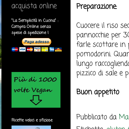
acquista online
Preparazione:
"La Semplicità in Cucina" :
Cuocere il riso se
Compra Online senza
spese di spedizione !
pannocchie per 30
farle scottare in 
pomodorini. Quand
lungo raccogliendo
pizzico di sale e 
Buon appetito
Pubblicato da
Mar
Ricette veloci e sfiziose