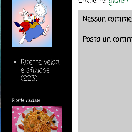
Etichette:
gluten 
Nessun commen
Posta un comm
Ricette veloci
e sfiziose
(223)
Ricette crudiste