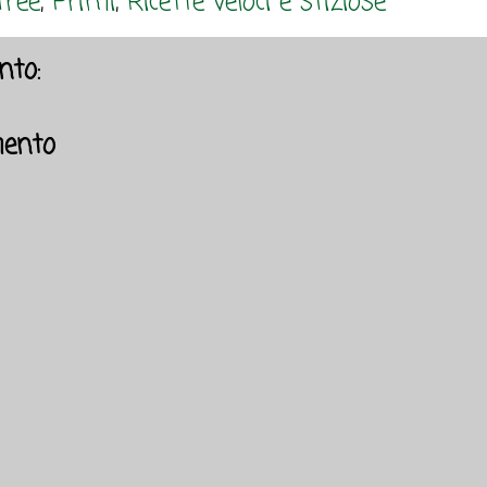
free
,
Primi
,
Ricette veloci e sfiziose
to:
ento