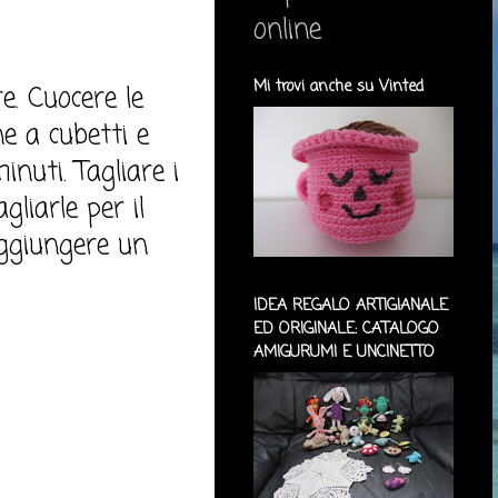
online
Mi trovi anche su Vinted
e. Cuocere le
e a cubetti e
inuti. Tagliare i
liarle per il
 aggiungere un
IDEA REGALO ARTIGIANALE
ED ORIGINALE: CATALOGO
AMIGURUMI E UNCINETTO