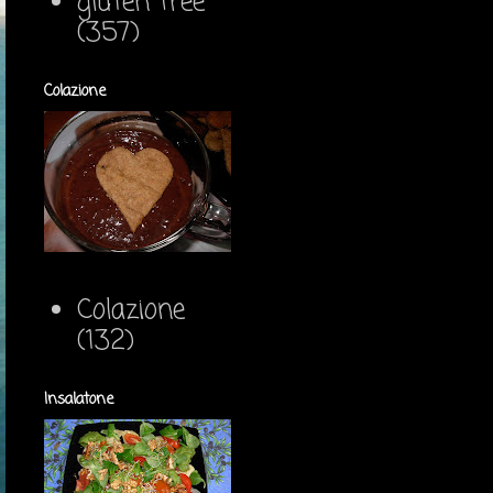
gluten free
(357)
Colazione
Colazione
(132)
Insalatone