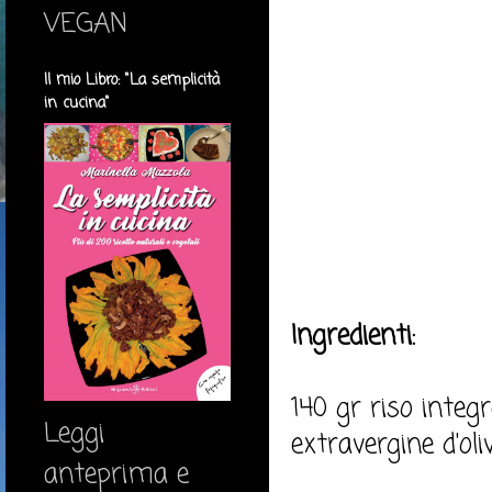
VEGAN
Il mio Libro: "La semplicità
in cucina"
Ingredienti:
140 gr riso integr
Leggi
extravergine d'oliv
anteprima e