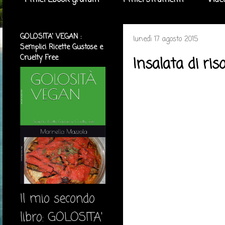
I miei Ebook gratuiti
I miei strumenti
Vide
GOLOSITA' VEGAN :
lunedì 17 agosto 2015
Semplici Ricette Gustose e
Cruelty Free
Insalata di ris
Il mio secondo
libro: GOLOSITA'