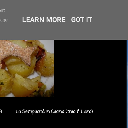
ent
LEARN MORE
GOT IT
sage
)
La Semplicità in Cucina (mio 1° Libro)