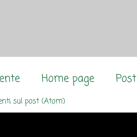
cente
Home page
Post
ti sul post (Atom)