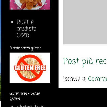
Ricette
crudiste
(221)
Ricette senza glutine
Post più re
Iscriviti a:
Commen
Gluten free - Senza
glutine