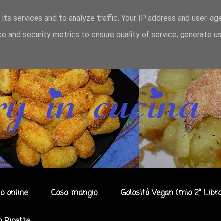
 its services and to analyze traffic. Your IP address and user-ag
e and security metrics to ensure quality of service, generate u
o online
Cosa mangio
Golosità Vegan (mio 2° Libro