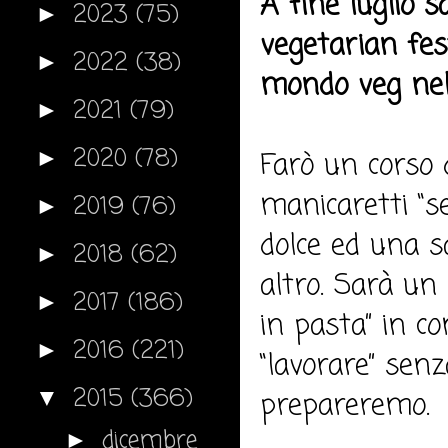
A fine luglio 
2023
(75)
►
vegetarian fest
2022
(38)
►
mondo veg nell
2021
(79)
►
2020
(78)
►
Farò un corso 
manicaretti “se
2019
(76)
►
dolce ed una sa
2018
(62)
►
altro. Sarà un
2017
(186)
►
in pasta” in c
2016
(221)
►
“lavorare” senz
2015
(366)
▼
prepareremo.
dicembre
►