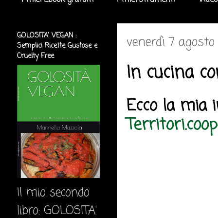
I miei Ebook gratuiti
I miei strumenti
Video
GOLOSITA' VEGAN :
venerdì 7 agosto
Semplici Ricette Gustose e
Cruelty Free
In cucina co
Ecco la mia 
Territori.coo
Il mio secondo
libro: GOLOSITA'