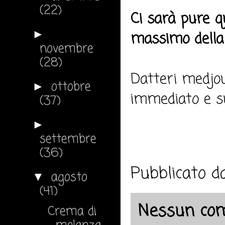
(22)
Ci sarà pure qu
►
massimo della 
novembre
(28)
Datteri medjou
ottobre
►
immediato e s
(37)
►
settembre
(36)
Pubblicato 
agosto
▼
(41)
Nessun co
Crema di