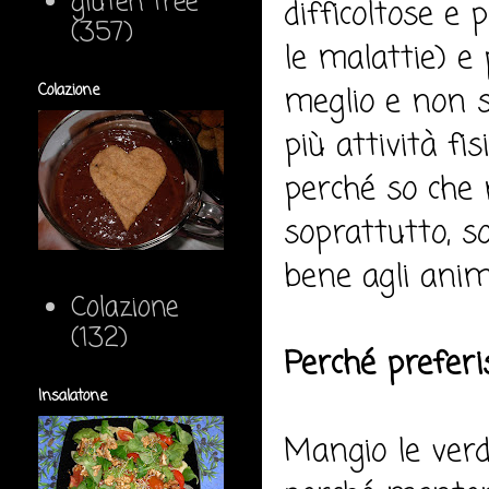
gluten free
difficoltose e
(357)
le malattie) e 
meglio e non si
Colazione
più attività f
perché so che 
soprattutto, so
bene agli anima
Colazione
(132)
Perché preferi
Insalatone
Mangio le verd