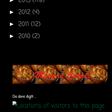
2013
(119)
2012
(4)
►
2011
(12)
►
2010
(2)
►
Da dove digiti ...