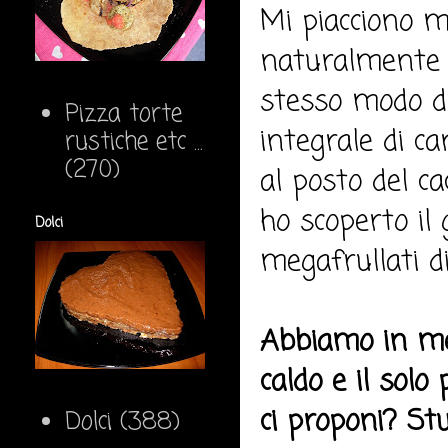
Mi piacciono mol
naturalmente i
stesso modo de
Pizza torte
integrale di c
rustiche etc ...
(270)
al posto del c
ho scoperto il 
Dolci
megafrullati di
Abbiamo in me
caldo e il solo
ci proponi? Stup
Dolci
(388)