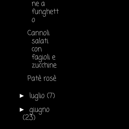
ne a
funghett
o
Cannoli
salati
con
fagioli e
zucchine
Patè rosè
luglio
(7)
►
giugno
►
(23)