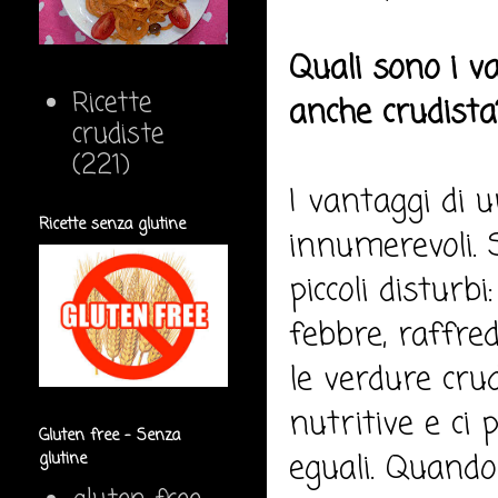
Quali sono i v
Ricette
anche crudista
crudiste
(221)
I vantaggi di 
Ricette senza glutine
innumerevoli. 
piccoli disturb
febbre, raffred
le verdure cru
nutritive e ci
Gluten free - Senza
eguali. Quando
glutine