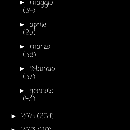
maggio
►
(34)
aprile
►
(20)
marzo
►
(38)
febbraio
►
(37)
gennaio
►
(43)
2014
(254)
►
►