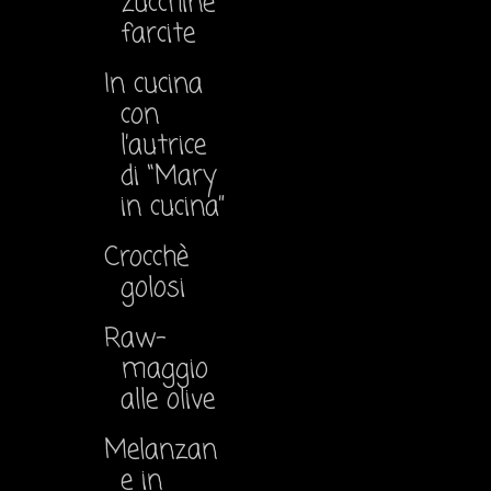
zucchine
farcite
In cucina
con
l’autrice
di “Mary
in cucina”
Crocchè
golosi
Raw-
maggio
alle olive
Melanzan
e in