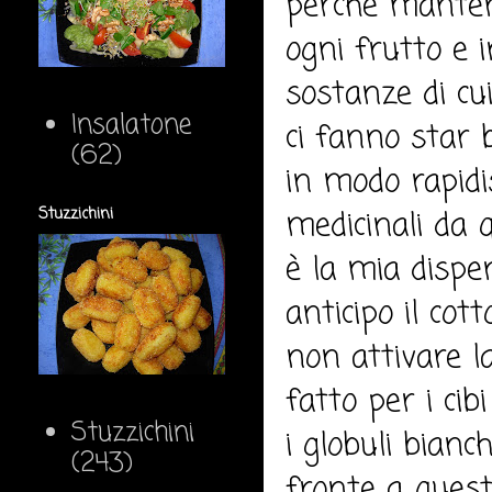
perché manteng
ogni frutto e 
sostanze di c
Insalatone
ci fanno star 
(62)
in modo rapidis
medicinali da 
Stuzzichini
è la mia dispen
anticipo il cot
non attivare la
fatto per i cib
Stuzzichini
i globuli bian
(243)
fronte a quest