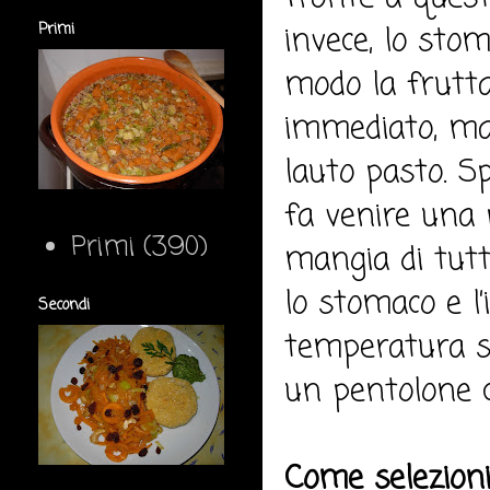
invece, lo stom
Primi
modo la frutta
immediato, ma
lauto pasto. S
fa venire una 
Primi
(390)
mangia di tutt
lo stomaco e l
Secondi
temperatura sa
un pentolone c
Come selezioni