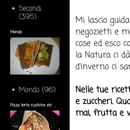
Secondi
(395)
Mi lascio guida
negozietti e me
Mondo
cose ed esco c
la Natura ci dà
d’inverno ci sa
Nelle tue ricet
Mondo
(96)
e zuccheri. Qu
Pizza torte rustiche etc ...
mai, frutta e 