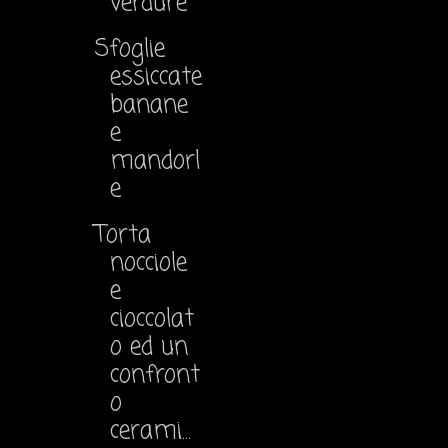
verdure
Sfoglie
essiccate
banane
e
mandorl
e
Torta
nocciole
e
cioccolat
o ed un
confront
o
cerami...