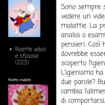
Sono sempre st
vedere un vide
malattie. La p
analisi o esami
pensieri. Così
Ricette veloci
dovrebbe esser
e sfiziose
scoperto l’Igie
(223)
L’igienismo ha
due parole? Bu
Ricette crudiste
cambia l’alime
di comportarsi