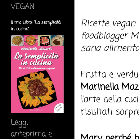
VEGAN
Ricette vegan
Il mio Libro: "La semplicità
in cucina"
foodblogger M
sana alimenta
Frutta e verdu
Marinella Maz
l’arte della cu
risultati sorpr
Leggi
anteprima e
Mary perché ha