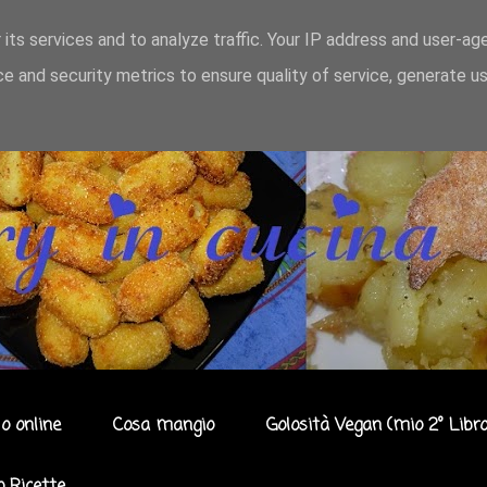
 its services and to analyze traffic. Your IP address and user-ag
e and security metrics to ensure quality of service, generate u
o online
Cosa mangio
Golosità Vegan (mio 2° Libro