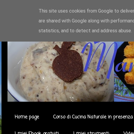
This site uses cookies from Google to deliver
are shared with Google along with performanc
statistics, and to detect and address abuse.
Home page
Corso di Cucina Naturale in presenza 