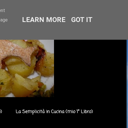
ent
LEARN MORE
GOT IT
sage
)
La Semplicità in Cucina (mio 1° Libro)