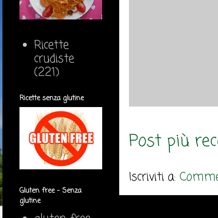
Ricette
crudiste
(221)
Ricette senza glutine
Post più re
Iscriviti a:
Commen
Gluten free - Senza
glutine