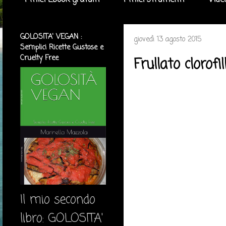
I miei Ebook gratuiti
I miei strumenti
Vide
GOLOSITA' VEGAN :
giovedì 13 agosto 2015
Semplici Ricette Gustose e
Cruelty Free
Frullato clorofil
Il mio secondo
libro: GOLOSITA'