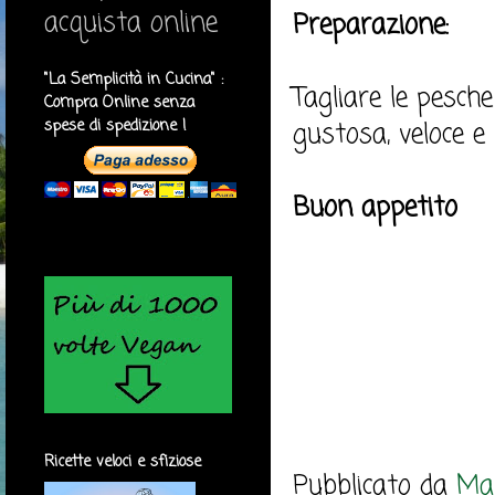
acquista online
Preparazione:
"La Semplicità in Cucina" :
Tagliare le pesche c
Compra Online senza
spese di spedizione !
gustosa, veloce e 
Buon appetito
Ricette veloci e sfiziose
Pubblicato da
Mar