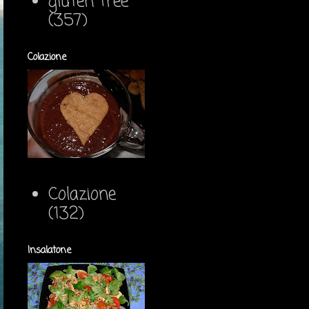
gluten free
(357)
Colazione
Colazione
(132)
Insalatone