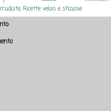
 crudiste
,
Ricette veloci e sfiziose
to:
ento