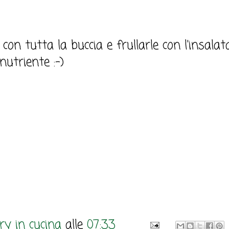
on tutta la buccia e frullarle con l'insalata....
nutriente :-)
y in cucina
alle
07:33