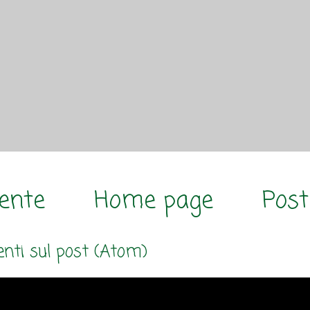
cente
Home page
Post
ti sul post (Atom)