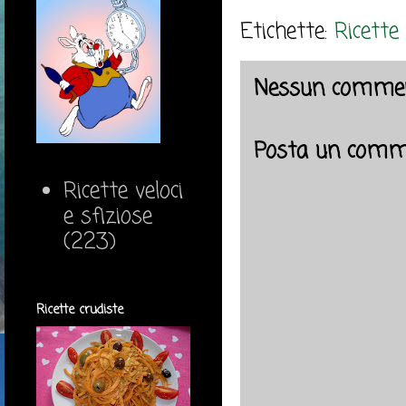
Etichette:
Ricette
Nessun commen
Posta un comm
Ricette veloci
e sfiziose
(223)
Ricette crudiste