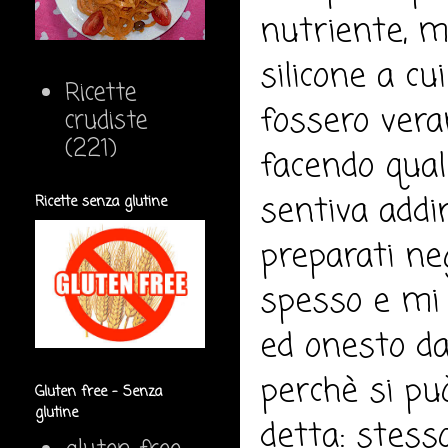
nutriente, m
silicone a cu
Ricette
fossero veram
crudiste
(221)
facendo qual
sentiva addir
Ricette senza glutine
preparati neg
spesso e mi
ed onesto da
perchè si pu
Gluten free - Senza
glutine
detta: stess