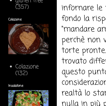
gluten free
infornare le
(357)
fondo la risp
Colazione
"mandare amo
perchè non vo
torte pronte.
trovato diffe
Colazione
questo punto
(132)
considerazion
Insalatone
realtà lo st
nulla in più 