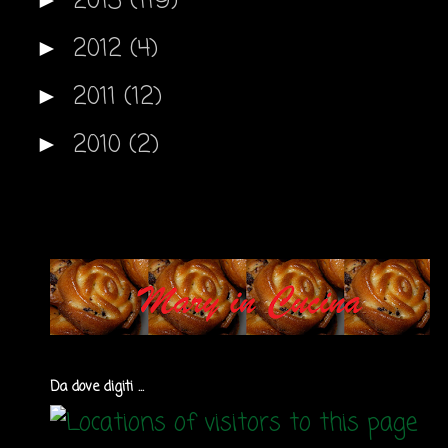
2013
(119)
2012
(4)
►
2011
(12)
►
2010
(2)
►
Da dove digiti ...