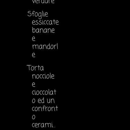
verdure
Sfoglie
essiccate
banane
e
mandorl
e
Torta
nocciole
e
cioccolat
o ed un
confront
o
cerami...