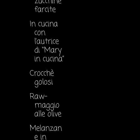
zucchine
farcite
In cucina
con
l’autrice
di “Mary
in cucina”
Crocchè
golosi
Raw-
maggio
alle olive
Melanzan
e in