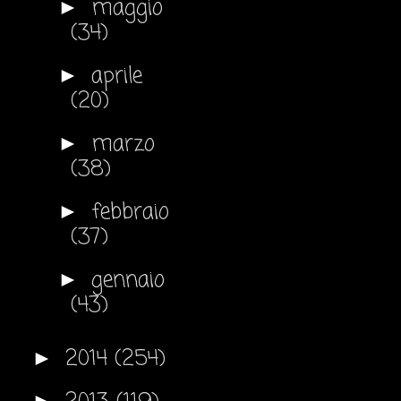
maggio
►
(34)
aprile
►
(20)
marzo
►
(38)
febbraio
►
(37)
gennaio
►
(43)
2014
(254)
►
►