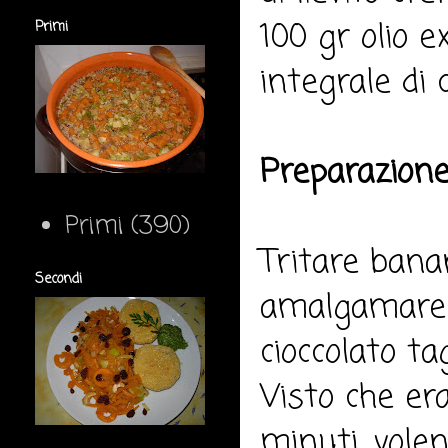
100 gr olio e
Primi
integrale di 
Preparazione
Primi
(390)
Tritare banan
Secondi
amalgamare gl
cioccolato ta
Visto che er
minuti, volen