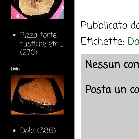
Pubblicato 
Pizza torte
Etichette:
Do
rustiche etc ...
(270)
Nessun co
Dolci
Posta un 
Dolci
(388)