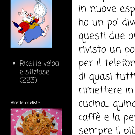
in nuove espe
ho un po' div
questi due a
rivisto un po'
per il telefo
Ricette veloci
e sfiziose
di quasi tutti
(223)
rimettere in 
cucina... qui
Ricette crudiste
caffè e la p
sempre il pi