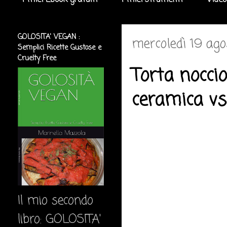
I miei Ebook gratuiti
I miei strumenti
Video
GOLOSITA' VEGAN :
mercoledì 19 ago
Semplici Ricette Gustose e
Cruelty Free
Torta noccio
ceramica vs.
Il mio secondo
libro: GOLOSITA'