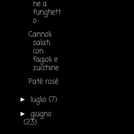
ne a
funghett
o
Cannoli
salati
con
fagioli e
zucchine
Patè rosè
luglio
(7)
►
giugno
►
(23)