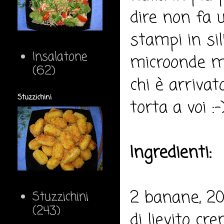
dire non fa 
stampi in si
Insalatone
microonde mi 
(62)
chi è arrivat
Stuzzichini
torta a voi :-
Ingredienti:
2 banane, 200
Stuzzichini
(243)
di lievito cr