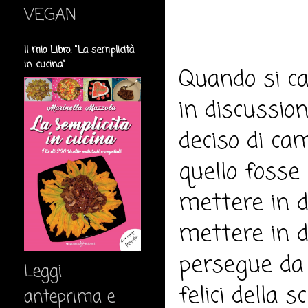
VEGAN
Il mio Libro: "La semplicità
in cucina"
Quando si ca
in discussio
deciso di c
quello fosse 
mettere in d
mettere in d
persegue da p
Leggi
felici della 
anteprima e