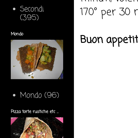
Secondi
170° per 30 
(395)
Mondo
Buon appeti
Mondo
(96)
Pizza torte rustiche etc ...