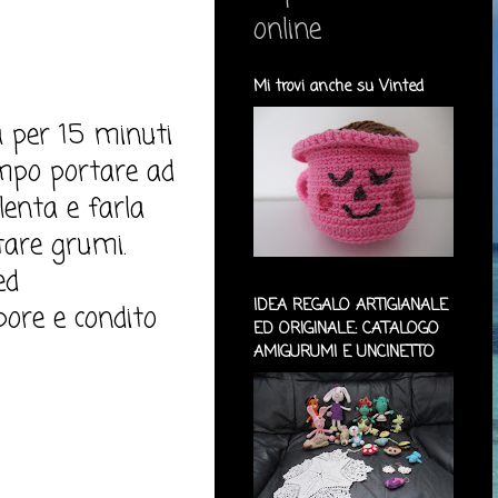
online
Mi trovi anche su Vinted
ra per 15 minuti
tempo portare ad
olenta e farla
tare grumi.
ed
IDEA REGALO ARTIGIANALE
pore e condito
ED ORIGINALE: CATALOGO
AMIGURUMI E UNCINETTO