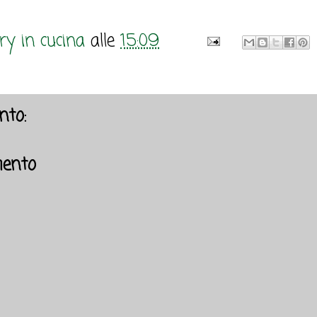
y in cucina
alle
15:09
to:
ento