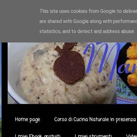
This site uses cookies from Google to deliver
are shared with Google along with performanc
statistics, and to detect and address abuse.
Home page
Corso di Cucina Naturale in presenza 