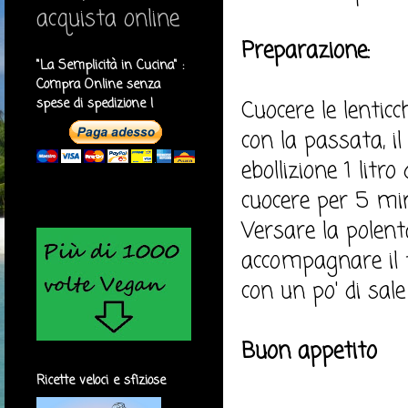
acquista online
Preparazione:
"La Semplicità in Cucina" :
Compra Online senza
spese di spedizione !
Cuocere le lentic
con la passata, il
ebollizione 1 litr
cuocere per 5 mi
Versare la polenta 
accompagnare il t
con un po' di sale 
Buon appetito
Ricette veloci e sfiziose