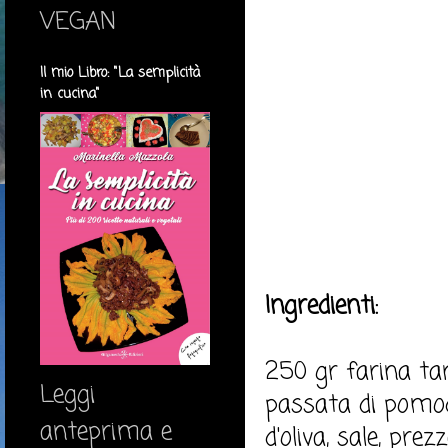
VEGAN
Il mio Libro: "La semplicità
in cucina"
Ingredienti:
250 gr farina tar
Leggi
passata di pomodo
anteprima e
d'oliva, sale, pre