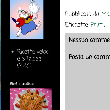
Pubblicato da
Mar
Etichette:
Primi
Nessun commen
Ricette veloci
Posta un comm
e sfiziose
(223)
Ricette crudiste