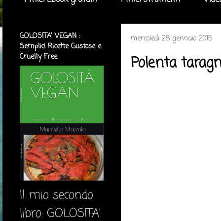
I miei Ebook gratuiti
I miei strumenti
Vide
GOLOSITA' VEGAN :
mercoledì 28 gennaio 2015
Semplici Ricette Gustose e
Cruelty Free
Polenta taragn
Il mio secondo
libro: GOLOSITA'