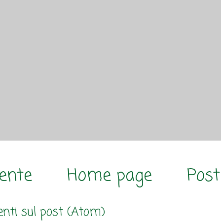
cente
Home page
Post
ti sul post (Atom)