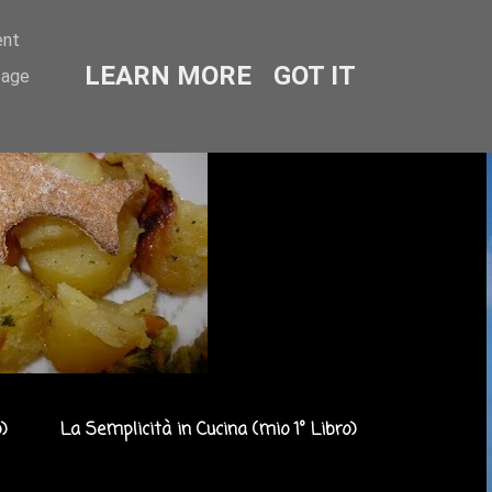
ent
LEARN MORE
GOT IT
sage
)
La Semplicità in Cucina (mio 1° Libro)