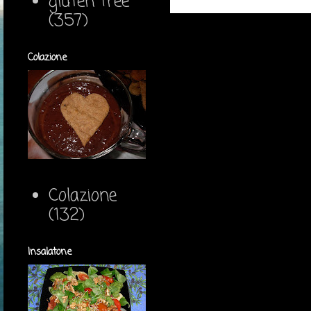
gluten free
(357)
Colazione
Colazione
(132)
Insalatone