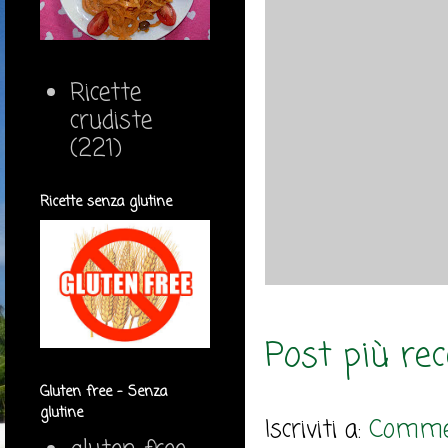
Ricette
crudiste
(221)
Ricette senza glutine
Post più re
Gluten free - Senza
glutine
Iscriviti a:
Commen