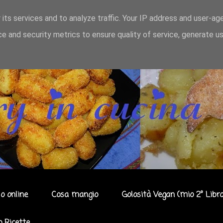
 its services and to analyze traffic. Your IP address and user-ag
e and security metrics to ensure quality of service, generate u
o online
Cosa mangio
Golosità Vegan (mio 2° Libro