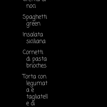
noci
Spaghetti
green
Insalata
siciliana
Cornetti
di pasta
brioches
Torta con
legumat
a e
tagliatell
e di