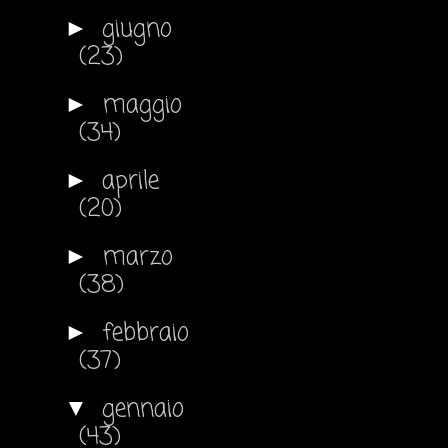
giugno
►
(23)
maggio
►
(34)
aprile
►
(20)
marzo
►
(38)
febbraio
►
(37)
gennaio
▼
(43)