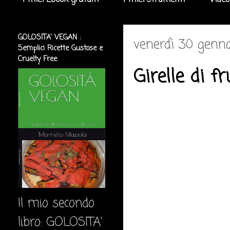
I miei Ebook gratuiti
I miei strumenti
Video
GOLOSITA' VEGAN :
venerdì 30 genna
Semplici Ricette Gustose e
Cruelty Free
Girelle di f
Il mio secondo
libro: GOLOSITA'