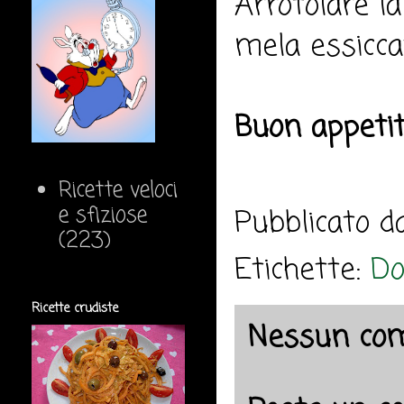
Arrotolare la
mela essicca
Buon appeti
Ricette veloci
e sfiziose
Pubblicato 
(223)
Etichette:
Do
Ricette crudiste
Nessun co