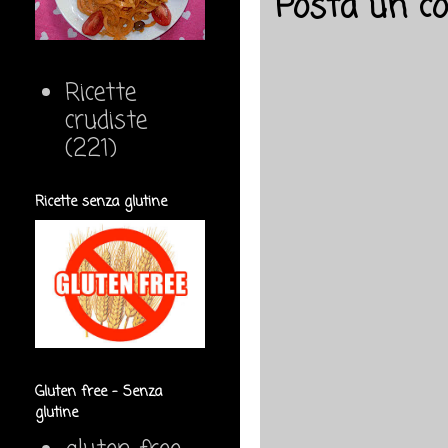
Posta un 
Ricette
crudiste
(221)
Ricette senza glutine
Gluten free - Senza
glutine