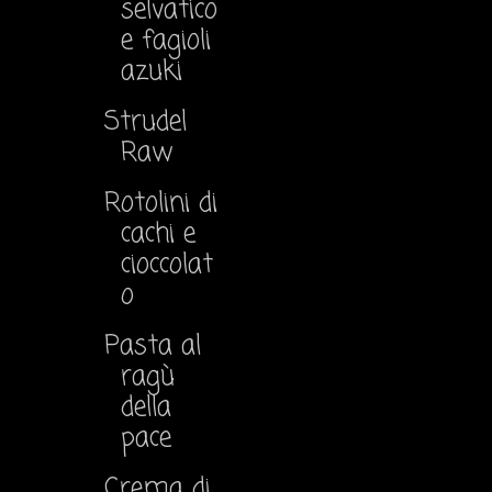
selvatico
e fagioli
azuki
Strudel
Raw
Rotolini di
cachi e
cioccolat
o
Pasta al
ragù
della
pace
Crema di