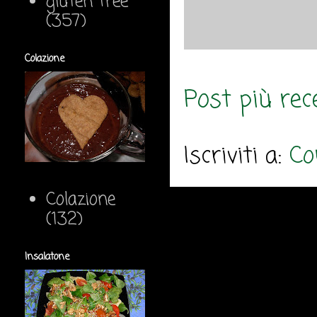
gluten free
(357)
Colazione
Post più rec
Iscriviti a:
Co
Colazione
(132)
Insalatone