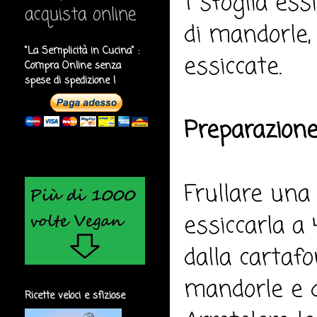
1 sfoglia ess
acquista online
di mandorle,
"La Semplicità in Cucina" :
essiccate.
Compra Online senza
spese di spedizione !
Preparazione
Frullare una
essiccarla a
dalla cartafo
mandorle e di
Ricette veloci e sfiziose