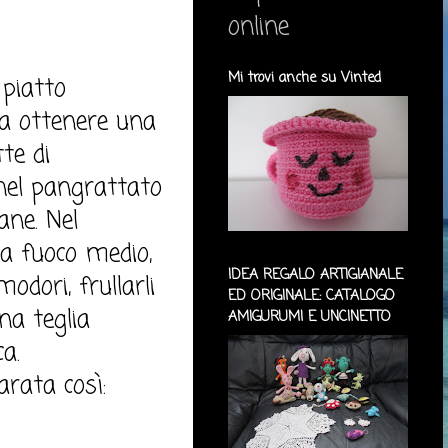
online
Mi trovi anche su Vinted
 piatto
da ottenere una
tte di
 nel pangrattato
ane. Nel
 a fuoco medio,
IDEA REGALO ARTIGIANALE
dori, frullarli
ED ORIGINALE: CATALOGO
na teglia
AMIGURUMI E UNCINETTO
a.
arata così: