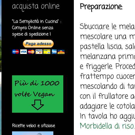
acquista online
Preparazione:
"La Semplicità in Cucina" :
Sbucciare le mela
Compra Online senza
spese di spedizione !
mescolare una ma
pastella liscia, sa
melanzana prima n
e friggerle. Proc
frattempo cuocere
mescolando di tan
con il frullatore 
adagiare le cotol
In tavola ho aggi
Morbidella di riso
.
Ricette veloci e sfiziose