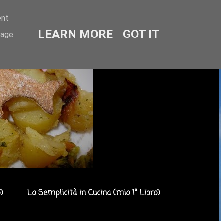
ent
LEARN MORE
GOT IT
sage
)
La Semplicità in Cucina (mio 1° Libro)