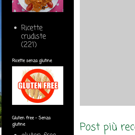
Ricette
crudiste
(221)
Ricette senza glutine
Gluten free - Senza
Post più re
glutine