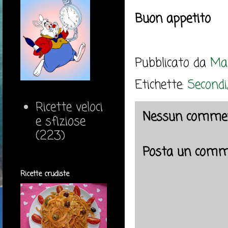
Buon appetito
Pubblicato da
Mar
Etichette:
Secondi
Ricette veloci
Nessun commen
e sfiziose
(223)
Posta un comm
Ricette crudiste