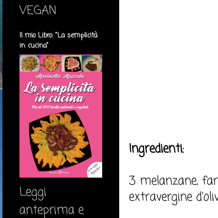
VEGAN
Il mio Libro: "La semplicità
in cucina"
Ingredienti:
3 melanzane, fari
Leggi
extravergine d'oliv
anteprima e