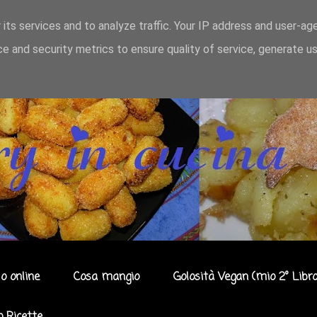
 its services and to analyze traffic. Your IP address and user-ag
e and security metrics to ensure quality of service, generate u
o online
Cosa mangio
Golosità Vegan (mio 2° Libro