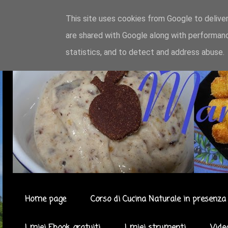
This site uses cookies from Google to deliver
are shared with Google along with performanc
statistics, and to detect and address abuse.
Home page
Corso di Cucina Naturale in presenza 