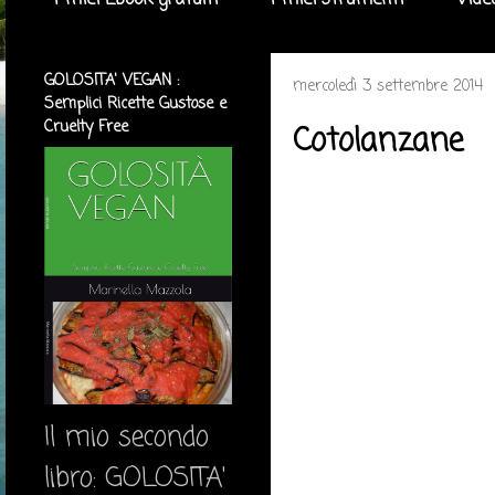
I miei Ebook gratuiti
I miei strumenti
Vide
GOLOSITA' VEGAN :
mercoledì 3 settembre 2014
Semplici Ricette Gustose e
Cruelty Free
Cotolanzane
Il mio secondo
libro: GOLOSITA'