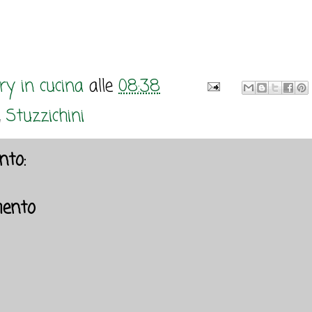
y in cucina
alle
08:38
,
Stuzzichini
to:
ento