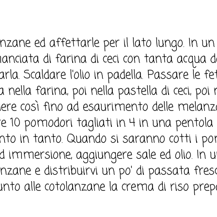
nzane ed affettarle per il lato lungo. In un
nciata di farina di ceci con tanta acqua 
larla. Scaldare l'olio in padella. Passare le fe
ella farina, poi nella pastella di ceci, poi
edere così fino ad esaurimento delle melanz
 10 pomodori tagliati in 4 in una pentola
to in tanto. Quando si saranno cotti i pomo
ad immersione, aggiungere sale ed olio. In u
anzane e distribuirvi un po' di passata fresc
unto alle cotolanzane la crema di riso prep