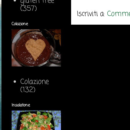
gluten free
(357)
Iscriviti a:
Commen
Colazione
Colazione
(132)
Insalatone