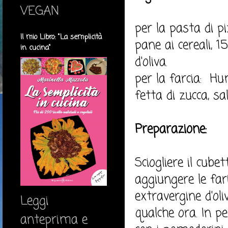
VEGAN
per la pasta di pi
Il mio Libro: "La semplicità
pane ai cereali, 1
in cucina"
d'oliva.
per la farcia: Hu
fetta di zucca, sa
Preparazione:
Sciogliere il cube
aggiungere le far
extravergine d'oli
Leggi
qualche ora. In p
anteprima e