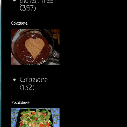
gluten free
(357)
Colazione
Colazione
(132)
Insalatone