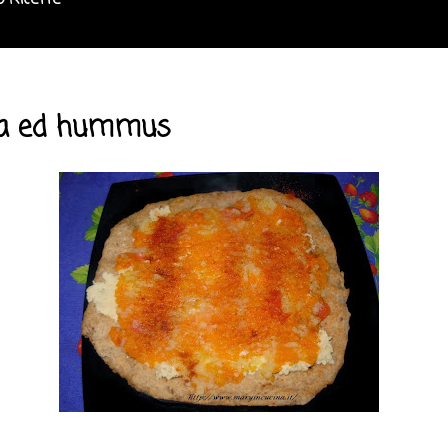
o Ricette
cca ed hummus