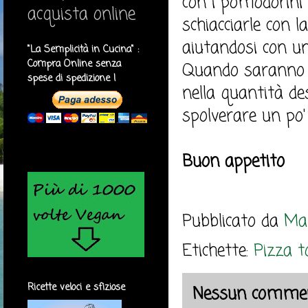
con i pomodorini e
acquista online
schiacciarle con 
aiutandosi con un 
"La Semplicità in Cucina" :
Compra Online senza
Quando saranno c
spese di spedizione !
nella quantità de
spolverare un po' 
Buon appetito
Pubblicato da
Mar
Etichette:
Pizza to
Ricette veloci e sfiziose
Nessun commen