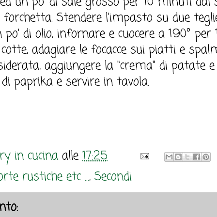
d un po' di sale grosso per 10 minuti dal si
la forchetta. Stendere l'impasto su due tegl
po' di olio, infornare e cuocere a 190° per 
otte, adagiare le focacce sui piatti e spa
siderata, aggiungere la "crema" di patate e 
di paprika e servire in tavola.
y in cucina
alle
17:25
rte rustiche etc ...
,
Secondi
to: