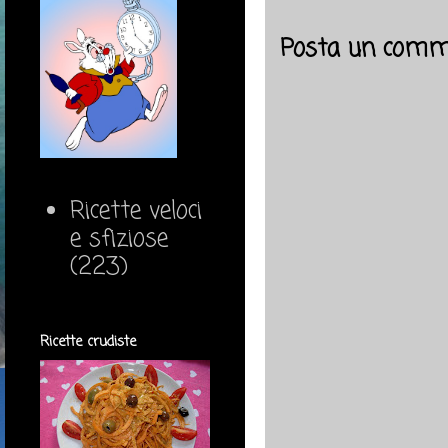
Posta un comm
Ricette veloci
e sfiziose
(223)
Ricette crudiste