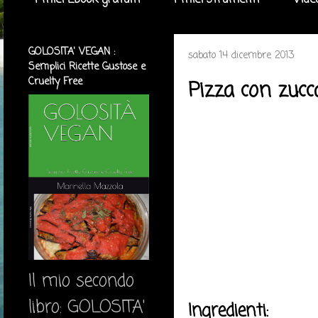
I miei Ebook gratuiti
I miei strumenti
Vide
GOLOSITA' VEGAN :
sabato 14 dicembre 2013
Semplici Ricette Gustose e
Cruelty Free
Pizza con zu
Il mio secondo
libro: GOLOSITA'
Ingredienti: