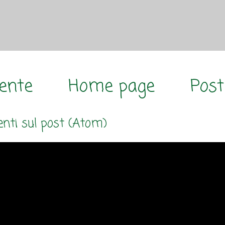
cente
Home page
Post
ti sul post (Atom)