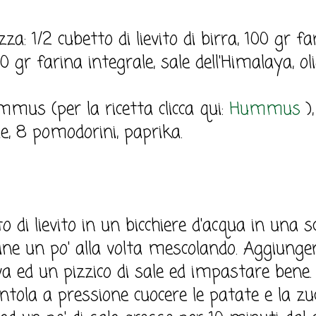
zza: 1/2 cubetto di lievito di birra, 100 gr f
50 gr farina integrale, sale dell'Himalaya, o
mmus (per la ricetta clicca qui:
Hummus
),
le, 8 pomodorini, paprika.
tto di lievito in un bicchiere d'acqua in una s
ine un po' alla volta mescolando. Aggiungere
va ed un pizzico di sale ed impastare bene. 
entola a pressione cuocere le patate e la zu