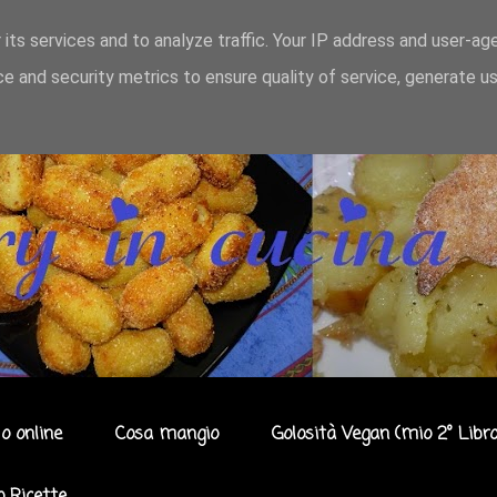
 its services and to analyze traffic. Your IP address and user-ag
e and security metrics to ensure quality of service, generate u
o online
Cosa mangio
Golosità Vegan (mio 2° Libro