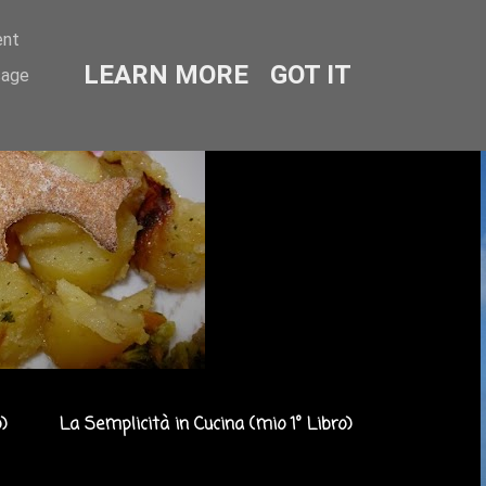
ent
LEARN MORE
GOT IT
sage
)
La Semplicità in Cucina (mio 1° Libro)