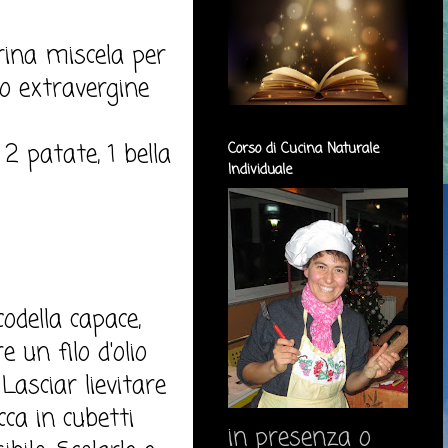
arina miscela per
lio extravergine
 2 patate, 1 bella
Corso di Cucina Naturale
Individuale
codella capace,
 un filo d'olio
Lasciar lievitare
cca in cubetti
in presenza o