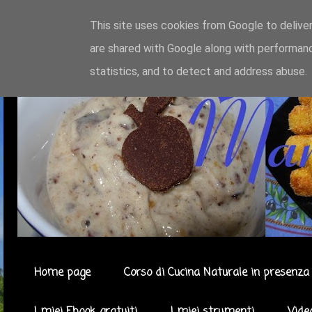
This site uses cookies from Google to deliver
are shared with Google along with performanc
statistics, and to detect and address abuse.
Home page
Corso di Cucina Naturale in presenza 