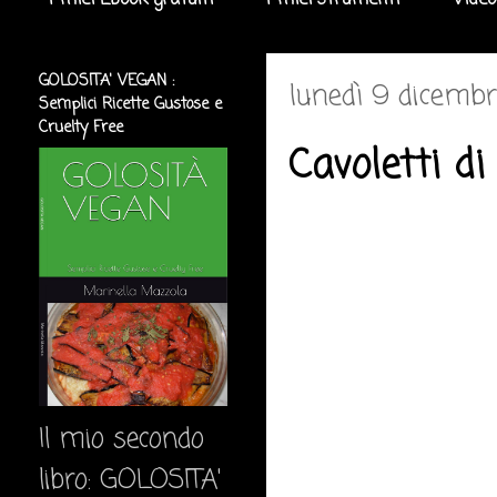
I miei Ebook gratuiti
I miei strumenti
Video
GOLOSITA' VEGAN :
lunedì 9 dicemb
Semplici Ricette Gustose e
Cruelty Free
Cavoletti di
Il mio secondo
libro: GOLOSITA'