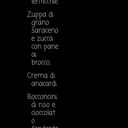
lenticchie
Zuppa di
grano
saraceno
e zucca
con pane
ai
brocco...
Crema di
anacardi
Bocconcini
di riso e
cioccolat
o