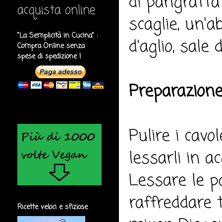
di pangrattat
acquista online
scaglie, un'a
"La Semplicità in Cucina" :
d'aglio, sale 
Compra Online senza
spese di spedizione !
Preparazione
Pulire i cavo
lessarli in a
Lessare le p
raffreddare t
Ricette veloci e sfiziose