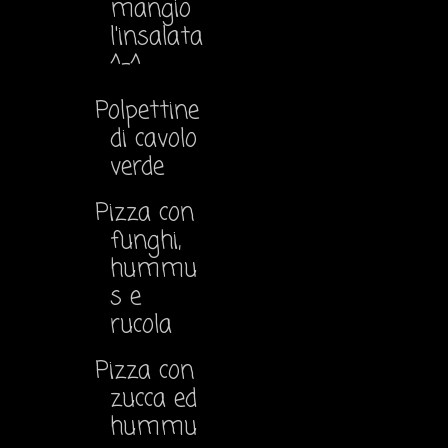
mangio
l'insalata
^-^
Polpettine
di cavolo
verde
Pizza con
funghi,
hummu
s e
rucola
Pizza con
zucca ed
hummu