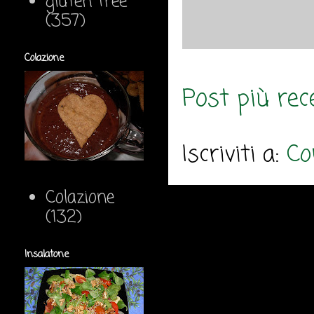
gluten free
(357)
Colazione
Post più rec
Iscriviti a:
Co
Colazione
(132)
Insalatone