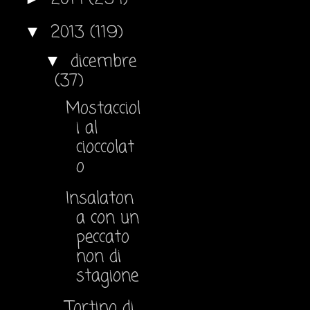
2013
(119)
▼
dicembre
▼
(37)
Mostacciol
i al
cioccolat
o
Insalaton
a con un
peccato
non di
stagione
Tortino di