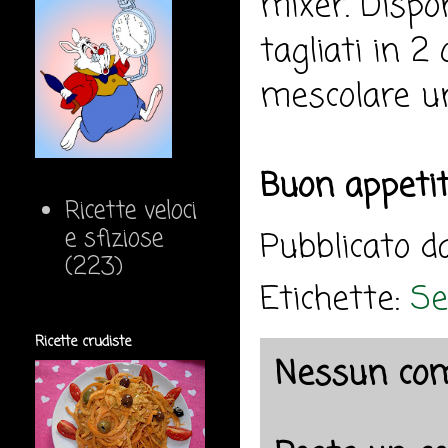
mixer. Dispor
tagliati in 2 
mescolare un
Buon appeti
Ricette veloci
e sfiziose
Pubblicato 
(223)
Etichette:
Se
Ricette crudiste
Nessun co