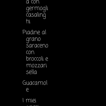
a con
germogli
casaling
hi
Piadine al
grano
saraceno
con
broccoli e
mozzari
sella
Guacamol
e
I miei