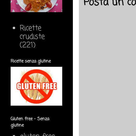
Posta un 
Ricette
crudiste
(221)
Ricette senza glutine
Gluten free - Senza
glutine