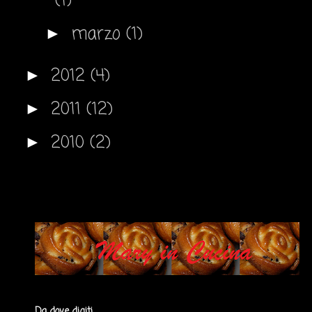
(1)
marzo
(1)
►
2012
(4)
►
2011
(12)
►
2010
(2)
►
Da dove digiti ...