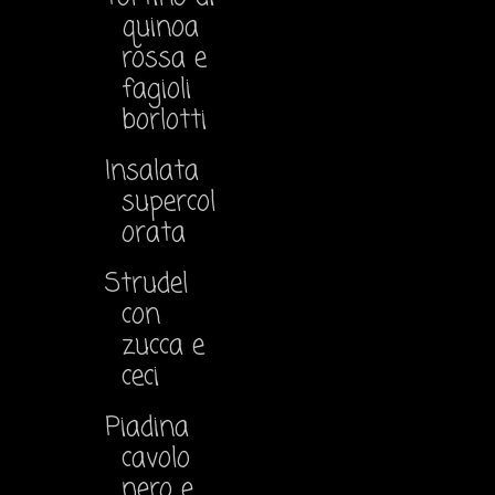
quinoa
rossa e
fagioli
borlotti
Insalata
supercol
orata
Strudel
con
zucca e
ceci
Piadina
cavolo
nero e