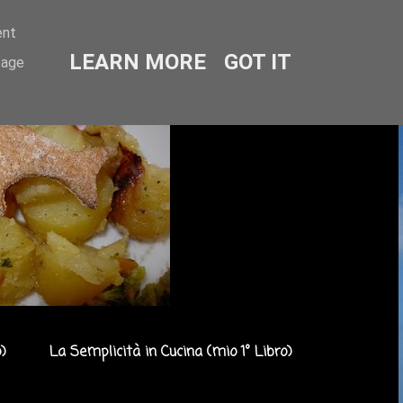
ent
LEARN MORE
GOT IT
sage
)
La Semplicità in Cucina (mio 1° Libro)