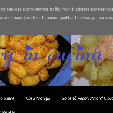
 its services and to analyze traffic. Your IP address and user-ag
e and security metrics to ensure quality of service, generate u
o online
Cosa mangio
Golosità Vegan (mio 2° Libro