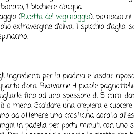
rbonato, 1 bicchiere d'acqua.
aggio (
Ricetta del vegmaggio
), pomodorini 
lio extravergine d'oliva, 1 spicchio d'aglio, s
spinacino.
i ingredienti per la piadina e lasciar ripos
arto d'ora. Ricavarne 4 piccole pagnottelle,
tigliarle fino ad uno spessore di 5 mm, da
ù o meno. Scaldare una crepiera e cuocere 
ino ad ottenere una crosticina dorata all'es
unghi in padella per pochi minuti con uno spi