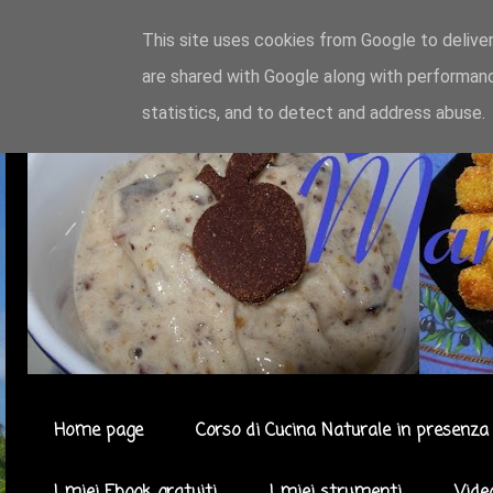
This site uses cookies from Google to deliver
are shared with Google along with performanc
statistics, and to detect and address abuse.
Home page
Corso di Cucina Naturale in presenza 