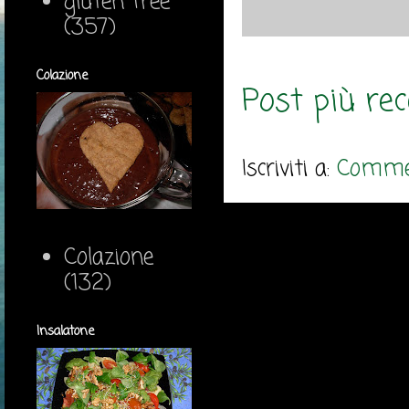
gluten free
(357)
Colazione
Post più re
Iscriviti a:
Commen
Colazione
(132)
Insalatone