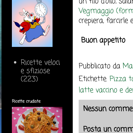
un filo d'olio, sa
Vegmaggio (forma
crepiera, farcirle 
Buon appetito
Ricette veloci
Pubblicato da
Mar
e sfiziose
Etichette:
Pizza to
(223)
latte vaccino e de
Ricette crudiste
Nessun commen
Posta un comm