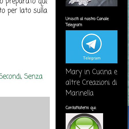
ho preparato qui:
o per lato sulla
Unisciti al nostro Canale
Telegram
Mary in Cucina e
Secondi
,
Senza
altre Creazioni di
Marinella
Contattatemi qui: