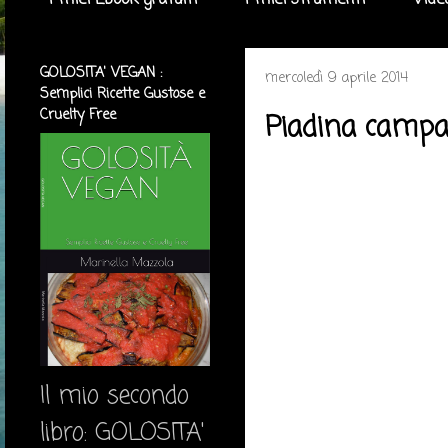
I miei Ebook gratuiti
I miei strumenti
Vide
GOLOSITA' VEGAN :
mercoledì 9 aprile 2014
Semplici Ricette Gustose e
Cruelty Free
Piadina campa
Il mio secondo
libro: GOLOSITA'