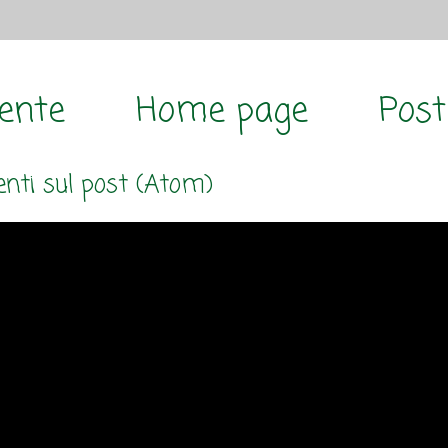
cente
Home page
Post
ti sul post (Atom)