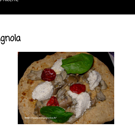
o Ricette
gnola