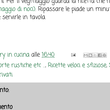
larli. Per il vegmaggio guarda la ricetta che 
ggio di noci)
. Ripassare le piade un minut
e servirle in tavola.
y in cucina
alle
16:40
rte rustiche etc ...
,
Ricette veloci e sfiziose
,
rivati
to:
ento