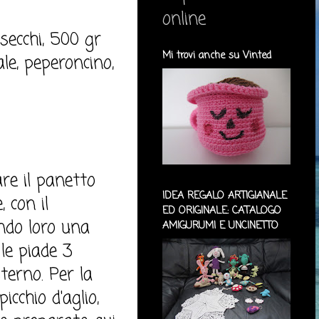
online
secchi, 500 gr
Mi trovi anche su Vinted
ale, peperoncino,
are il panetto
IDEA REGALO ARTIGIANALE
 con il
ED ORIGINALE: CATALOGO
ndo loro una
AMIGURUMI E UNCINETTO
le piade 3
terno. Per la
cchio d'aglio,