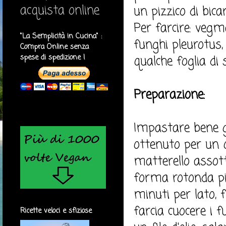
acquista online
un pizzico di bica
Per farcire: vegm
"La Semplicità in Cucina" :
funghi pleurotus, o
Compra Online senza
spese di spedizione !
qualche foglia di 
Preparazione:
Impastare bene gl
ottenuto per un qu
matterello assot
forma rotonda pi
minuti per lato, f
farcia cuocere i f
Ricette veloci e sfiziose