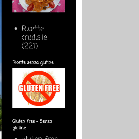
Ricette
crudiste
(221)
Ricette senza glutine
Gluten free - Senza
glutine