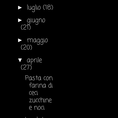
luglio
(18)
►
giugno
►
(21)
maggio
►
(20)
aprile
▼
(27)
Pasta con
farina di
ceci
zucchine
e noci