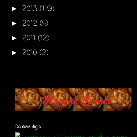
2013
(119)
►
2012
(4)
►
2011
(12)
►
2010
(2)
►
Da dove digiti ...