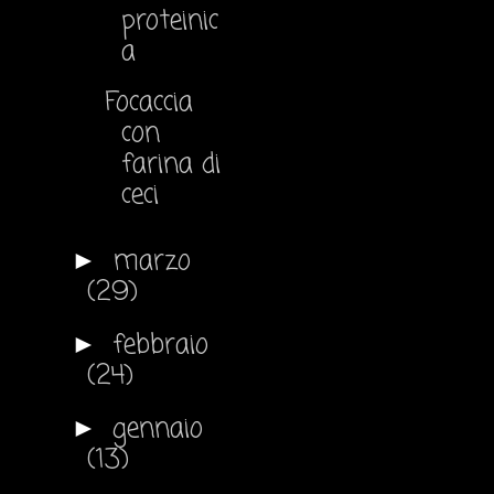
proteinic
a
Focaccia
con
farina di
ceci
marzo
►
(29)
febbraio
►
(24)
gennaio
►
(13)