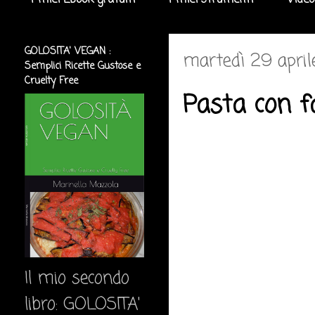
I miei Ebook gratuiti
I miei strumenti
Video
GOLOSITA' VEGAN :
martedì 29 april
Semplici Ricette Gustose e
Cruelty Free
Pasta con fa
Il mio secondo
libro: GOLOSITA'