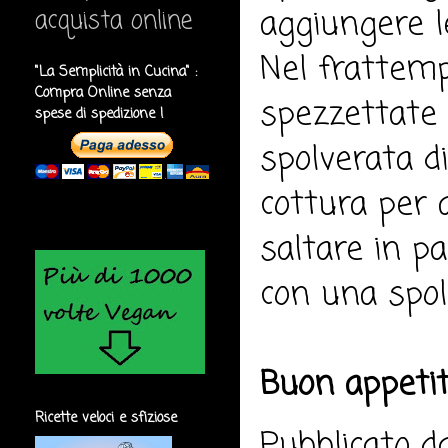
aggiungere l
acquista online
Nel frattemp
"La Semplicità in Cucina" :
Compra Online senza
spezzettate 
spese di spedizione !
spolverata d
cottura per a
saltare in pa
con una spolv
Buon appeti
Ricette veloci e sfiziose
Pubblicato 