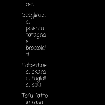
ceci
Scagliozzi
di
polenta
taragna
e
broccolet
ti
Polpettine
di okara
di fagioli
di soia
Tofu fatto
in casa