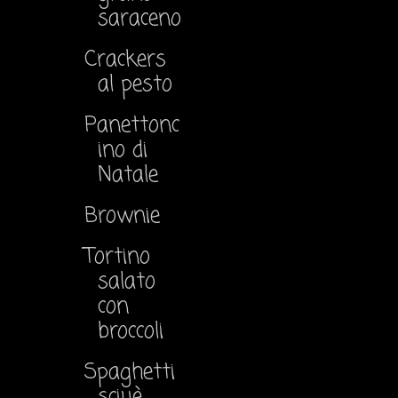
saraceno
Crackers
al pesto
Panettonc
ino di
Natale
Brownie
Tortino
salato
con
broccoli
Spaghetti
sciuè