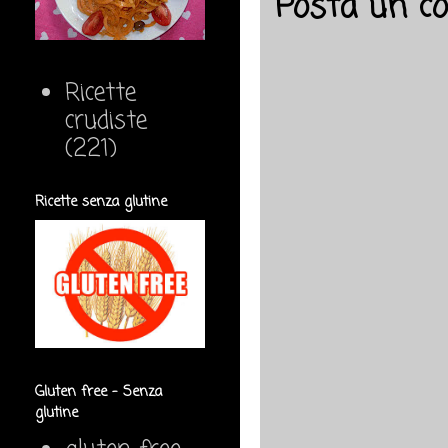
Posta un 
Ricette
crudiste
(221)
Ricette senza glutine
Gluten free - Senza
glutine