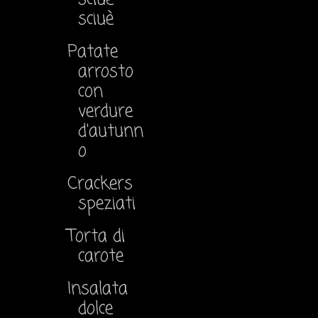
sciuè
Patate
arrosto
con
verdure
d'autunn
o
Crackers
speziati
Torta di
carote
Insalata
dolce