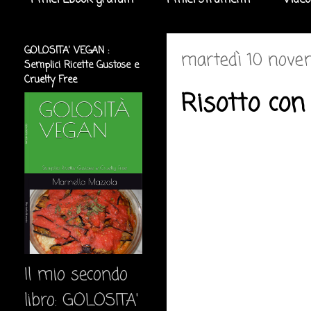
I miei Ebook gratuiti
I miei strumenti
Video
GOLOSITA' VEGAN :
martedì 10 nove
Semplici Ricette Gustose e
Cruelty Free
Risotto con
Il mio secondo
libro: GOLOSITA'