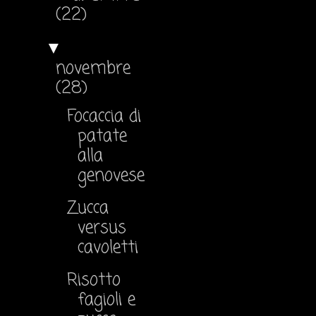
(22)
▼
novembre
(28)
Focaccia di
patate
alla
genovese
Zucca
versus
cavoletti
Risotto
fagioli e