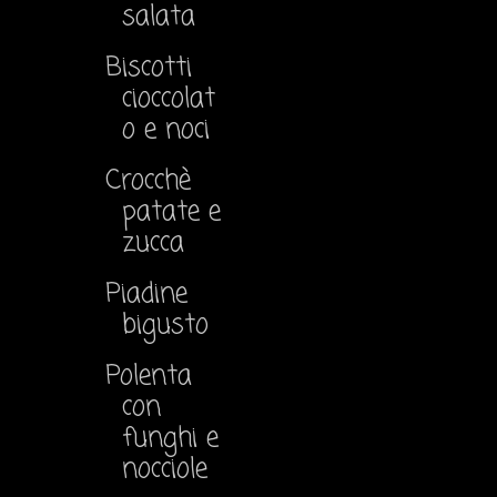
salata
Biscotti
cioccolat
o e noci
Crocchè
patate e
zucca
Piadine
bigusto
Polenta
con
funghi e
nocciole