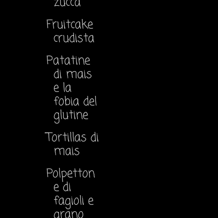
zucca
Fruitcake
crudista
Patatine
di mais
e la
fobia del
glutine
Tortillas di
mais
Polpetton
e di
fagioli e
grano