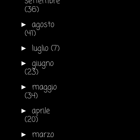
settembre
(36)
agosto
►
(41)
luglio
(7)
►
giugno
►
(23)
maggio
►
(34)
aprile
►
(20)
marzo
►