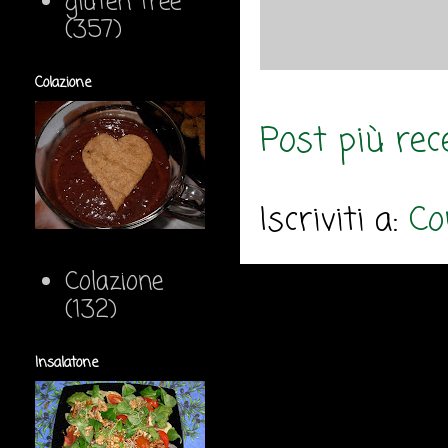
gluten free
(357)
Colazione
Post più rec
Iscriviti a:
Co
Colazione
(132)
Insalatone