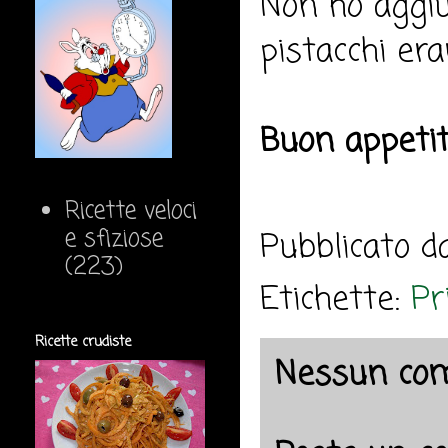
Non ho aggi
pistacchi era
Buon appeti
Ricette veloci
e sfiziose
Pubblicato 
(223)
Etichette:
Pr
Ricette crudiste
Nessun co