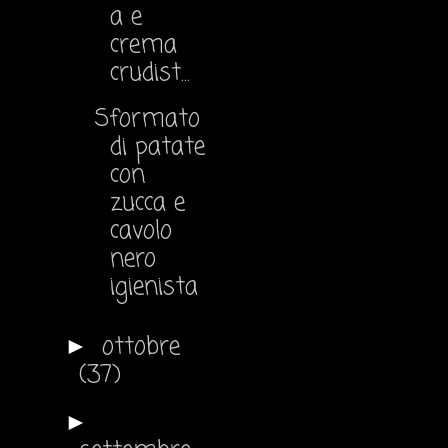
a e
crema
crudist...
Sformato
di patate
con
zucca e
cavolo
nero
igienista
ottobre
►
(37)
►