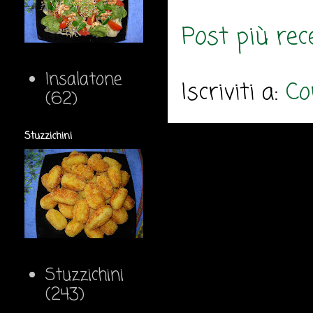
Post più rec
Insalatone
Iscriviti a:
Co
(62)
Stuzzichini
Stuzzichini
(243)