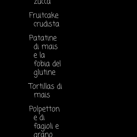
zucca
Fruitcake
crudista
Patatine
di mais
e la
fobia del
glutine
Tortillas di
mais
Polpetton
e di
fagioli e
grano