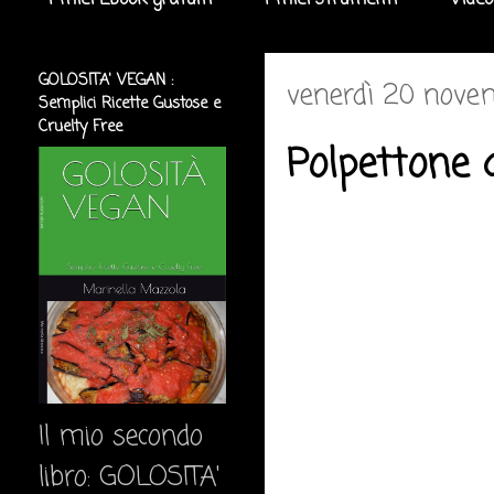
I miei Ebook gratuiti
I miei strumenti
Video
GOLOSITA' VEGAN :
venerdì 20 nove
Semplici Ricette Gustose e
Cruelty Free
Polpettone 
Il mio secondo
libro: GOLOSITA'