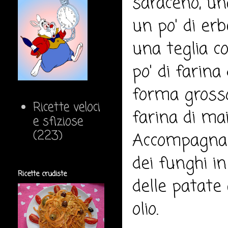
saraceno, un
un po' di er
una teglia c
po' di farin
forma grosso
Ricette veloci
farina di mai
e sfiziose
(223)
Accompagnare
dei funghi in
Ricette crudiste
delle patate 
olio.