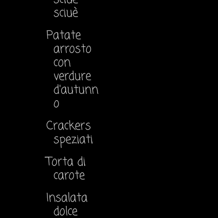
sciuè
Patate
arrosto
con
verdure
d'autunn
o
Crackers
speziati
Torta di
carote
Insalata
dolce