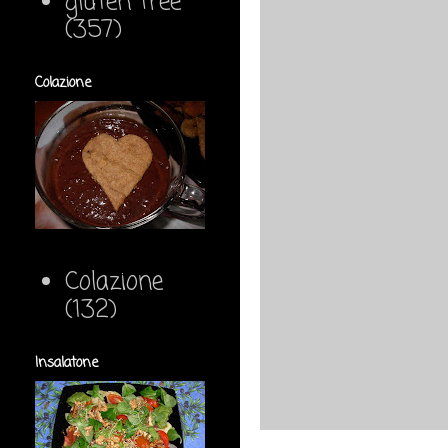
gluten free
(357)
Colazione
Colazione
(132)
Insalatone