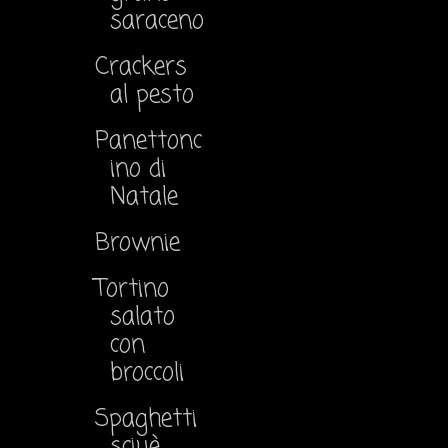
saraceno
Crackers
al pesto
Panettonc
ino di
Natale
Brownie
Tortino
salato
con
broccoli
Spaghetti
sciuè