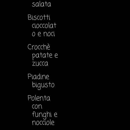
salata
Biscotti
cioccolat
o e noci
Crocchè
patate e
zucca
Piadine
bigusto
Polenta
con
funghi e
nocciole