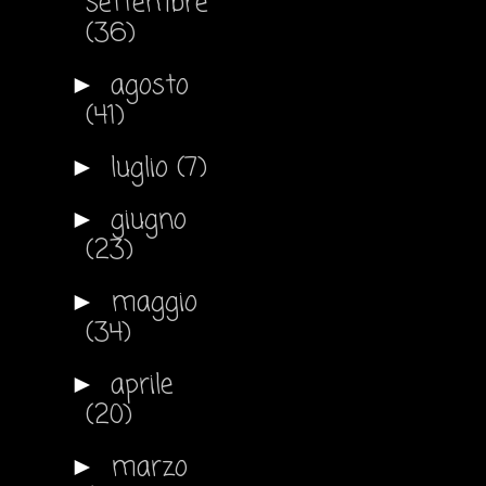
settembre
(36)
agosto
►
(41)
luglio
(7)
►
giugno
►
(23)
maggio
►
(34)
aprile
►
(20)
marzo
►