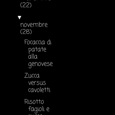
(22)
▼
novembre
(28)
Focaccia di
patate
alla
genovese
Zucca
versus
cavoletti
Risotto
fagioli e