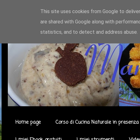
This site uses cookies from Google to deliver
are shared with Google along with performanc
statistics, and to detect and address abuse.
Home page
Corso di Cucina Naturale in presenza 