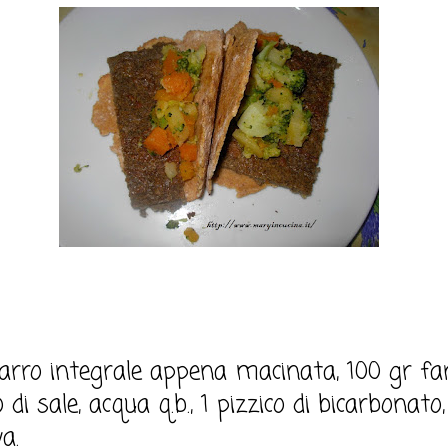
farro integrale appena macinata, 100 gr fa
o di sale, acqua q.b., 1 pizzico di bicarbonato,
va.