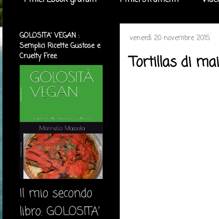
I miei Ebook gratuiti
I miei strumenti
Vide
GOLOSITA' VEGAN :
venerdì 20 novembre 2015
Semplici Ricette Gustose e
Cruelty Free
Tortillas di ma
Il mio secondo
libro: GOLOSITA'