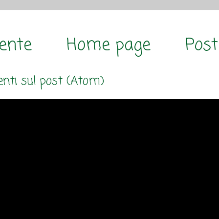
cente
Home page
Post
ti sul post (Atom)