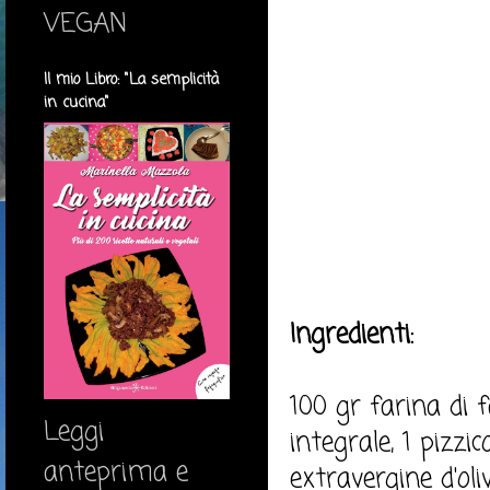
VEGAN
Il mio Libro: "La semplicità
in cucina"
Ingredienti:
100 gr farina di 
Leggi
integrale, 1 pizzic
anteprima e
extravergine d'oli