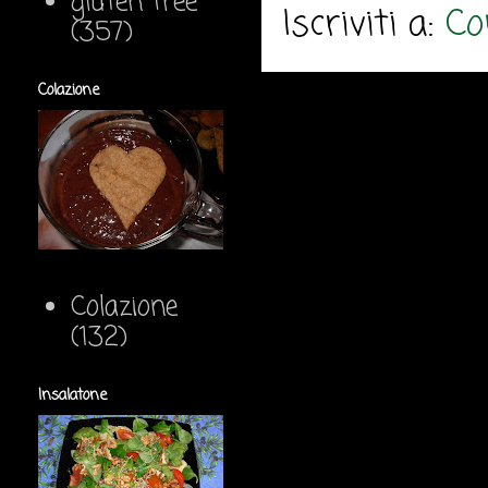
gluten free
Iscriviti a:
Co
(357)
Colazione
Colazione
(132)
Insalatone