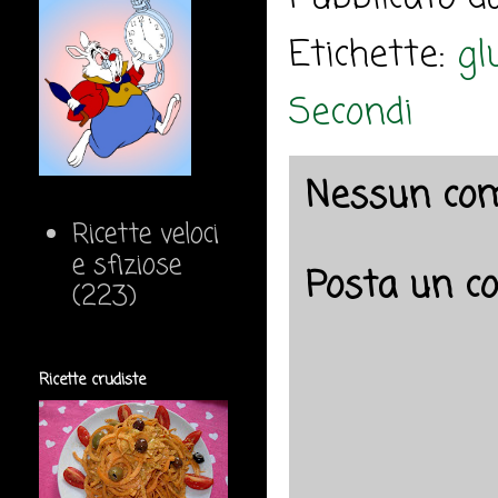
Etichette:
gl
Secondi
Nessun co
Ricette veloci
e sfiziose
Posta un 
(223)
Ricette crudiste