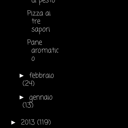
di pesto
Pizza ai
tre
sapori
Pane
aromatic
o
febbraio
►
(24)
gennaio
►
(13)
2013
(119)
►