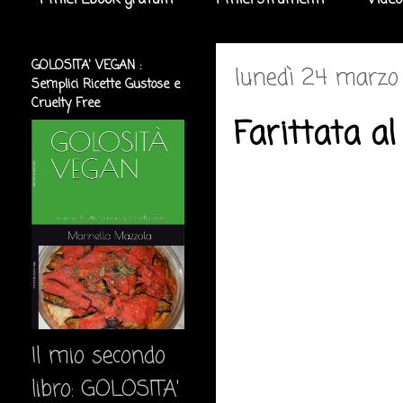
I miei Ebook gratuiti
I miei strumenti
Video
GOLOSITA' VEGAN :
lunedì 24 marzo
Semplici Ricette Gustose e
Cruelty Free
Farittata a
Il mio secondo
libro: GOLOSITA'