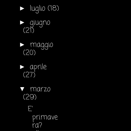
luglio
(18)
►
giugno
►
(21)
maggio
►
(20)
aprile
►
(27)
marzo
▼
(29)
E'
primave
ra?