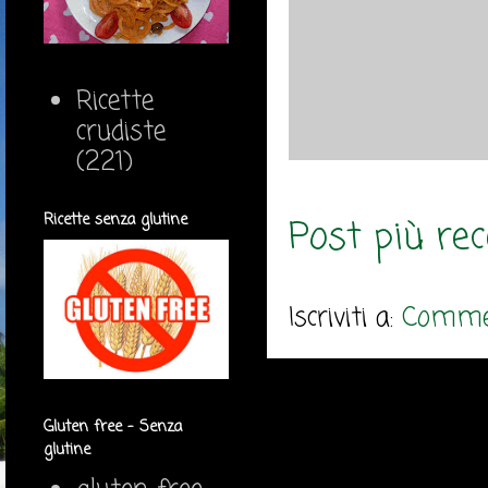
Ricette
crudiste
(221)
Ricette senza glutine
Post più re
Iscriviti a:
Commen
Gluten free - Senza
glutine