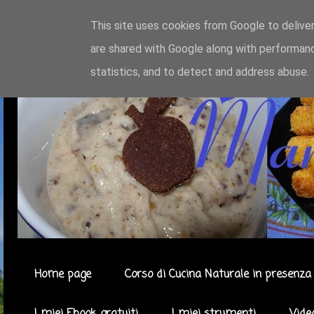
This site uses cookies from Google to deliver
are shared with Google along with performanc
statistics, and to detect and address abuse.
Home page
Corso di Cucina Naturale in presenza 