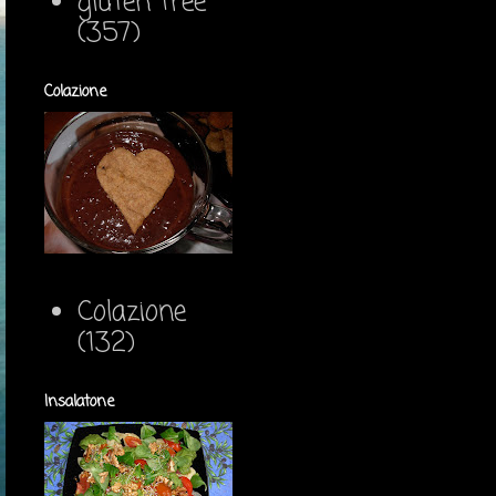
gluten free
(357)
Colazione
Colazione
(132)
Insalatone