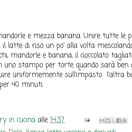
le mandorle e mezza banana. Unire tutte le p
 il latte di riso un po' alla volta mescolan
fichi, mandorle e banana, il cioccolato taglia
e in uno stampo per torte quando sarà b
ibuire uniformemente sull'impasto l'altra
per 40 minuti.
y in cucina
alle
14:37