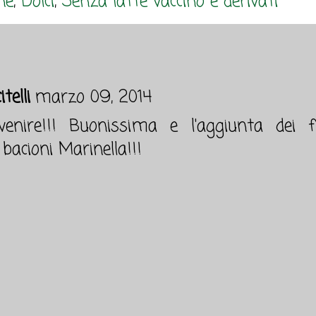
ne
,
Dolci
,
Senza latte vaccino e derivati
telli
marzo 09, 2014
enire!!! Buonissima e l'aggiunta dei 
 bacioni Marinella!!!