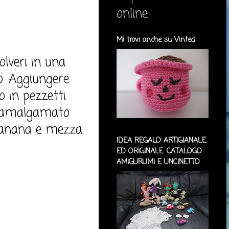
online
Mi trovi anche su Vinted
olveri in una
do. Aggiungere
to in pezzetti
en amalgamato
 banana e mezza.
IDEA REGALO ARTIGIANALE
ED ORIGINALE: CATALOGO
AMIGURUMI E UNCINETTO