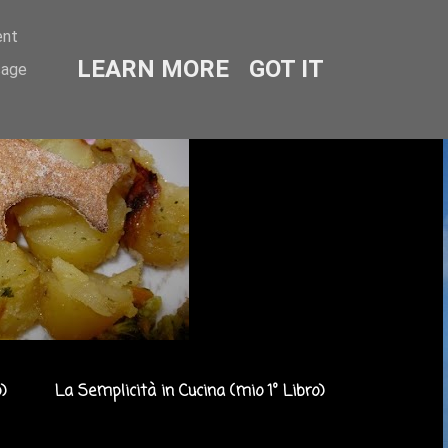
ent
LEARN MORE
GOT IT
sage
)
La Semplicità in Cucina (mio 1° Libro)