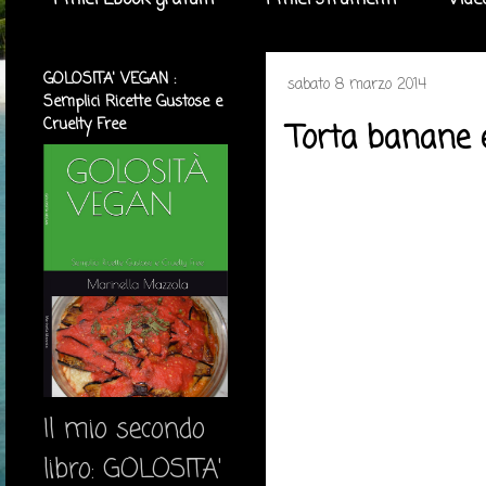
I miei Ebook gratuiti
I miei strumenti
Vide
GOLOSITA' VEGAN :
sabato 8 marzo 2014
Semplici Ricette Gustose e
Cruelty Free
Torta banane e
Il mio secondo
libro: GOLOSITA'