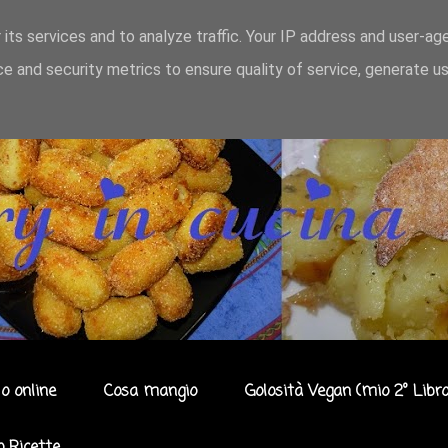
 its services and to analyze traffic. Your IP address and user-ag
e and security metrics to ensure quality of service, generate u
o online
Cosa mangio
Golosità Vegan (mio 2° Libro