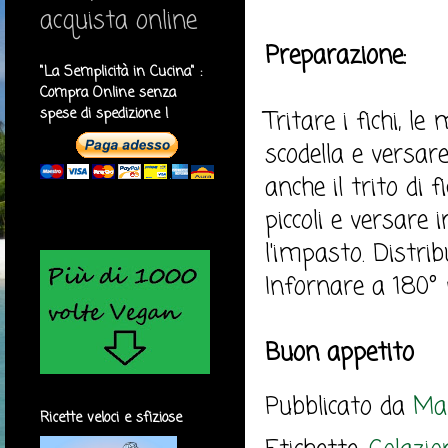
acquista online
Preparazione:
"La Semplicità in Cucina" :
Compra Online senza
spese di spedizione !
Tritare i fichi, 
scodella e versare
anche il trito di 
piccoli e versar
l'impasto. Distr
Infornare a 180° 
Buon appetito
Pubblicato da
Mar
Ricette veloci e sfiziose