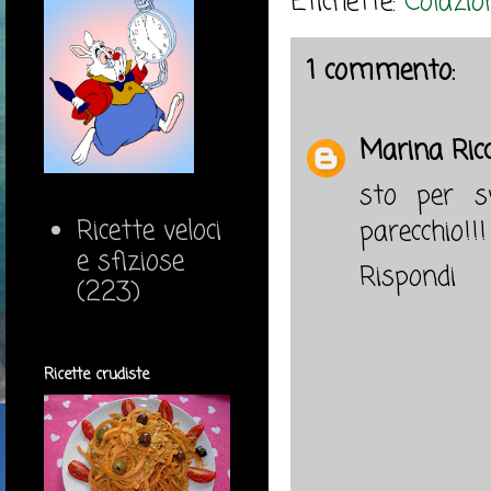
Etichette:
Colazio
1 commento:
Marina Ricci
sto per sv
Ricette veloci
parecchio!!!
e sfiziose
Rispondi
(223)
Ricette crudiste