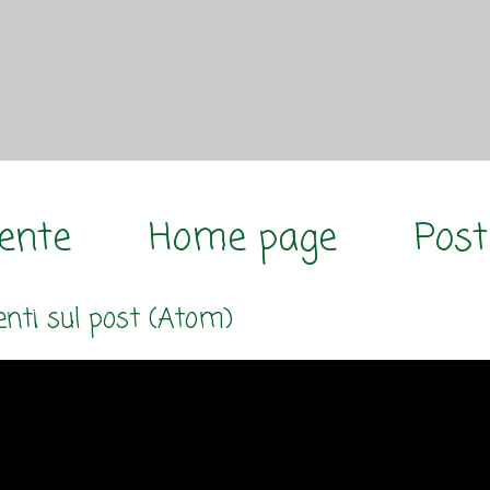
cente
Home page
Post
ti sul post (Atom)