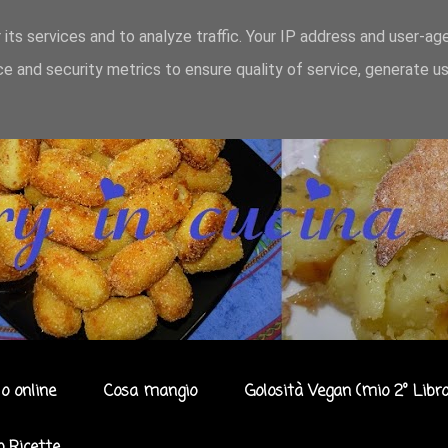
 its services and to analyze traffic. Your IP address and user-ag
e and security metrics to ensure quality of service, generate u
o online
Cosa mangio
Golosità Vegan (mio 2° Libro