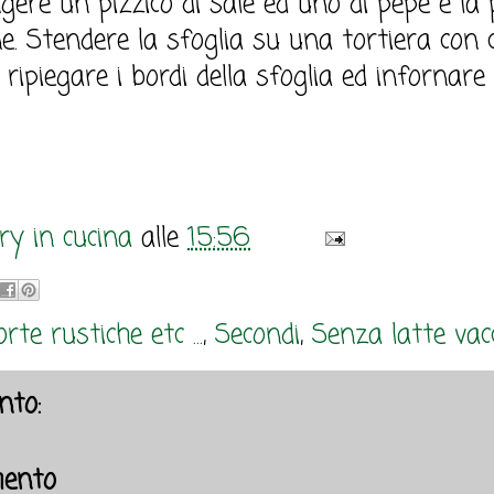
gere un pizzico di sale ed uno di pepe e la
 Stendere la sfoglia su una tortiera con 
o, ripiegare i bordi della sfoglia ed infornar
y in cucina
alle
15:56
rte rustiche etc ...
,
Secondi
,
Senza latte vacc
to:
ento