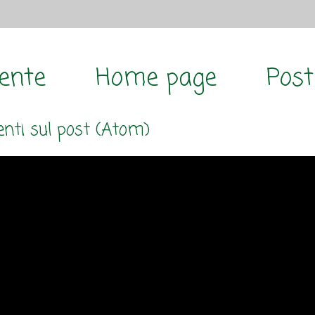
cente
Home page
Post
ti sul post (Atom)