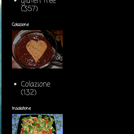
gluten free
(357)
Colazione
Colazione
(132)
Insalatone