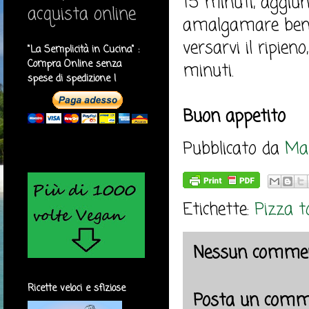
15 minuti, aggiun
acquista online
amalgamare bene.
versarvi il ripien
"La Semplicità in Cucina" :
Compra Online senza
minuti.
spese di spedizione !
Buon appetito
Pubblicato da
Mar
Etichette:
Pizza to
Nessun commen
Ricette veloci e sfiziose
Posta un comm