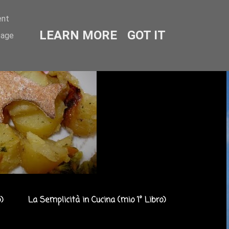
ent
LEARN MORE
GOT IT
sage
)
La Semplicità in Cucina (mio 1° Libro)