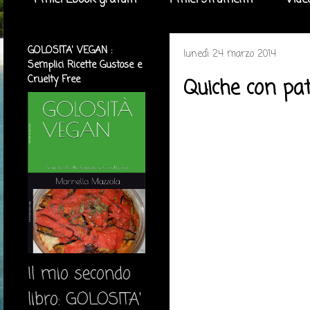
I miei Ebook gratuiti
I miei strumenti
Vide
GOLOSITA' VEGAN :
lunedì 24 marzo 2014
Semplici Ricette Gustose e
Cruelty Free
Quiche con pat
Il mio secondo
libro: GOLOSITA'