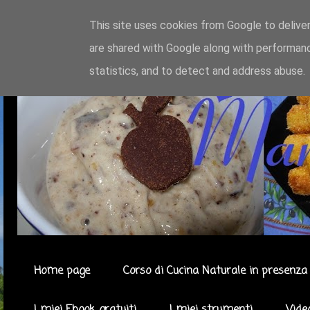
This site uses cookies from Google to deliver
are shared with Google along with performanc
statistics, and to detect and address abuse.
Home page
Corso di Cucina Naturale in presenza 