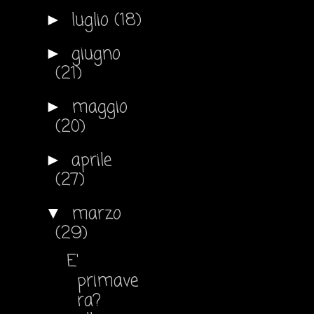
luglio
(18)
►
giugno
►
(21)
maggio
►
(20)
aprile
►
(27)
marzo
▼
(29)
E'
primave
ra?