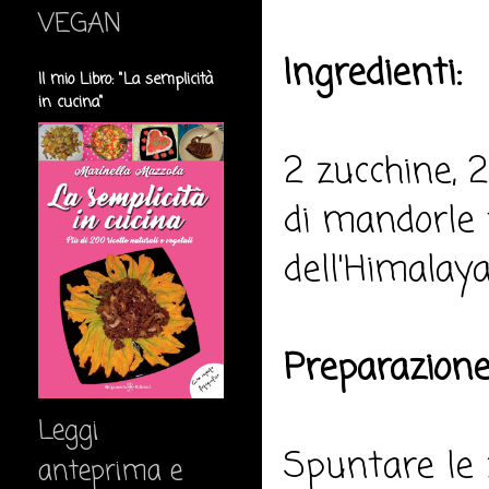
VEGAN
Ingredienti:
Il mio Libro: "La semplicità
in cucina"
2 zucchine, 2
di mandorle t
dell'Himalaya,
Preparazione
Leggi
Spuntare le z
anteprima e