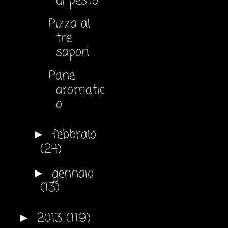
di pesto
Pizza ai
tre
sapori
Pane
aromatic
o
febbraio
►
(24)
gennaio
►
(13)
2013
(119)
►