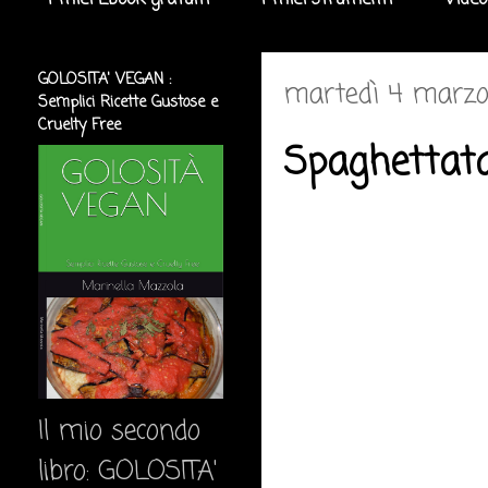
I miei Ebook gratuiti
I miei strumenti
Video
GOLOSITA' VEGAN :
martedì 4 marzo
Semplici Ricette Gustose e
Cruelty Free
Spaghettata
Il mio secondo
libro: GOLOSITA'