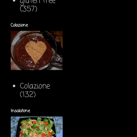
gluten free
(357)
Colazione
Colazione
(132)
Insalatone