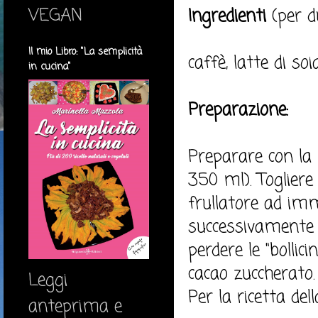
VEGAN
Ingredienti
(per d
Il mio Libro: "La semplicità
caffè, latte di soi
in cucina"
Preparazione:
Preparare con la 
350 ml). Togliere 
frullatore ad imme
successivamente i
perdere le "bollic
cacao zuccherato.
Leggi
Per la ricetta del
anteprima e