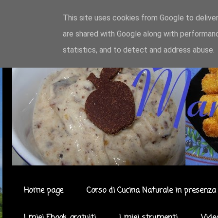
This site uses cookies from Google to deliver
are shared with Google along with performanc
statistics, and to detect and address abuse.
Home page
Corso di Cucina Naturale in presenza 