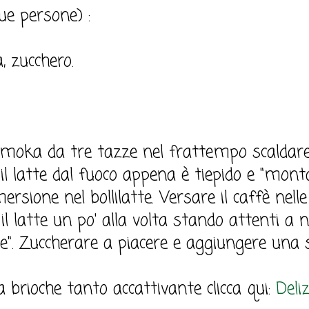
ue persone) :
a, zucchero.
moka da tre tazze nel frattempo scaldare i
il latte dal fuoco appena è tiepido e "monta
rsione nel bollilatte. Versare il caffè nell
l latte un po' alla volta stando attenti a n
ine". Zuccherare a piacere e aggiungere una 
la brioche tanto accattivante clicca qui:
Deli