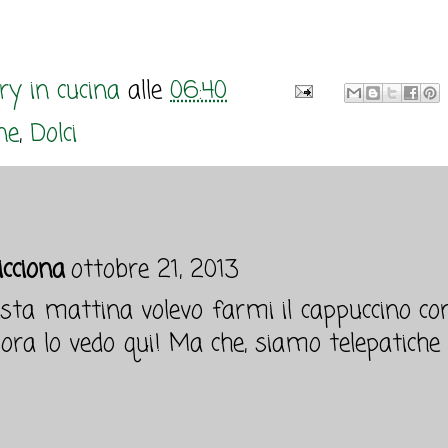
y in cucina
alle
06:40
ne
,
Dolci
cciona
ottobre 21, 2013
sta mattina volevo farmi il cappuccino con 
ora lo vedo qui! Ma che, siamo telepatiche :