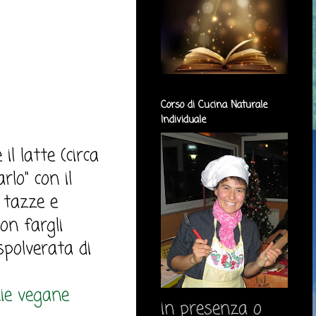
Corso di Cucina Naturale
Individuale
l latte (circa
rlo" con il
e tazze e
on fargli
spolverata di
zie vegane
in presenza o