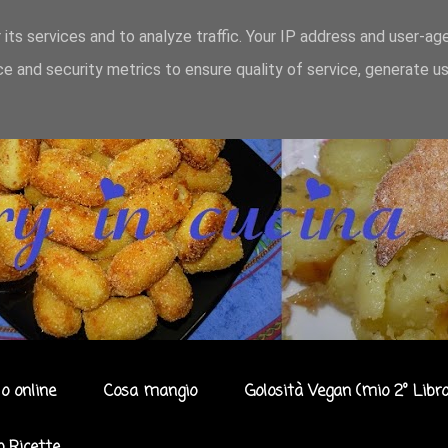
 its services and to analyze traffic. Your IP address and user-ag
e and security metrics to ensure quality of service, generate u
o online
Cosa mangio
Golosità Vegan (mio 2° Libro