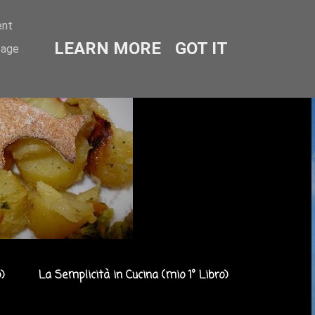
ent
LEARN MORE
GOT IT
sage
)
La Semplicità in Cucina (mio 1° Libro)