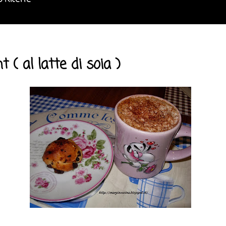
o Ricette
 ( al latte di soia )