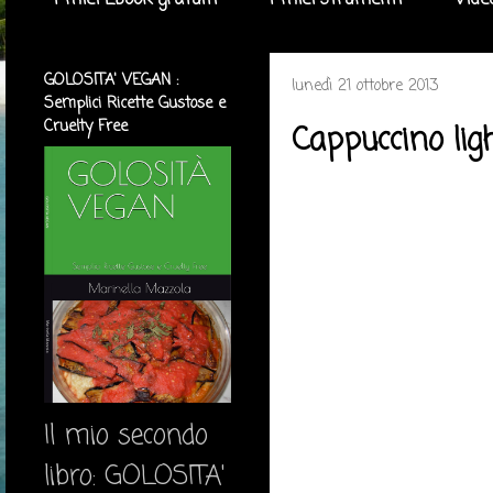
I miei Ebook gratuiti
I miei strumenti
Vide
GOLOSITA' VEGAN :
lunedì 21 ottobre 2013
Semplici Ricette Gustose e
Cruelty Free
Cappuccino light
Il mio secondo
libro: GOLOSITA'