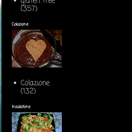
gluten free
(357)
Colazione
Colazione
(132)
Insalatone