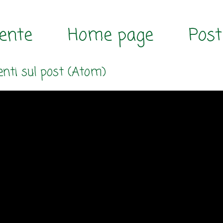
cente
Home page
Post
ti sul post (Atom)