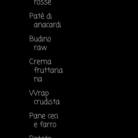
rosse
Patè di
anacardi
Budino
raw
Crema
fruttaria
na
Wrap
crudista
Pane ceci
e farro