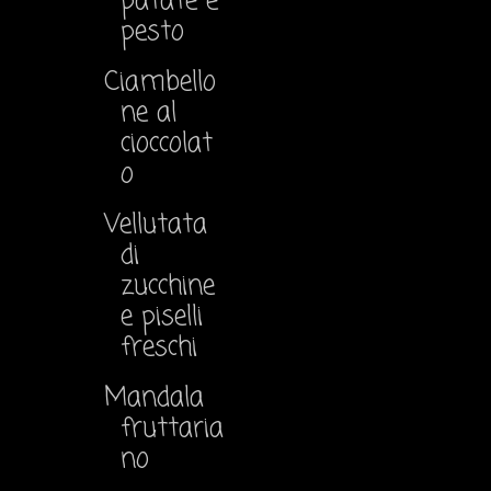
patate e
pesto
Ciambello
ne al
cioccolat
o
Vellutata
di
zucchine
e piselli
freschi
Mandala
fruttaria
no