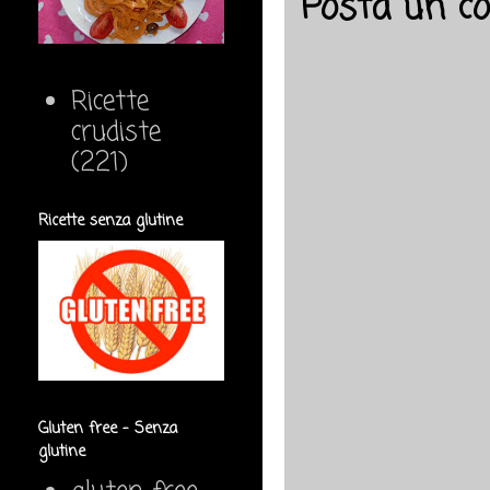
Posta un 
Ricette
crudiste
(221)
Ricette senza glutine
Gluten free - Senza
glutine