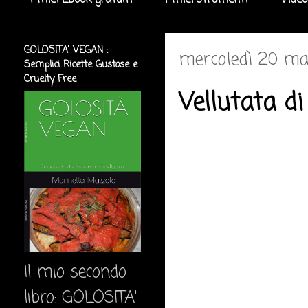
I miei Ebook gratuiti
I miei strumenti
Video
GOLOSITA' VEGAN :
mercoledì 20 ma
Semplici Ricette Gustose e
Cruelty Free
Vellutata di
Il mio secondo
libro: GOLOSITA'