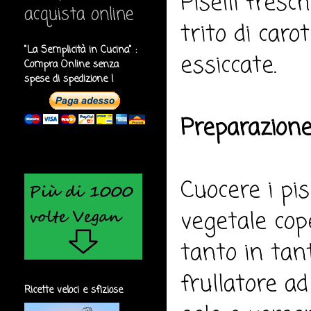
Piselli fresch
acquista online
trito di caro
"La Semplicità in Cucina" :
essiccate.
Compra Online senza
spese di spedizione !
Preparazione
Cuocere i pise
vegetale cop
tanto in tant
frullatore a
Ricette veloci e sfiziose