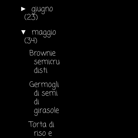
giugno
►
(23)
maggio
▼
(34)
Brownie
semicru
disti
Germogli
di semi
di
girasole
Torta di
riso e