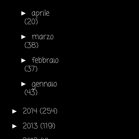
aprile
►
(20)
marzo
►
(38)
febbraio
►
(37)
gennaio
►
(43)
2014
(254)
►
2013
(119)
►