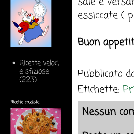
sale e versa
essiccate ( p
Buon appeti
Ricette veloci
e sfiziose
Pubblicato 
(223)
Etichette:
Pr
Ricette crudiste
Nessun co