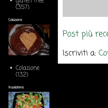
gluten free
(357)
Colazione
Post più rec
Iscriviti a:
Co
Colazione
(132)
Insalatone