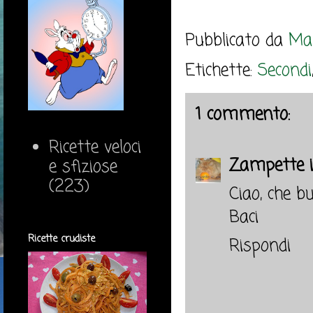
Pubblicato da
Mar
Etichette:
Secondi
1 commento:
Ricette veloci
Zampette i
e sfiziose
(223)
Ciao, che bu
Baci
Ricette crudiste
Rispondi