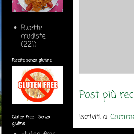
Ricette
crudiste
(221)
Ricette senza glutine
Post più re
Iscriviti a:
Commen
Gluten free - Senza
glutine