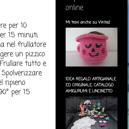
online
Mi trovi anche su Vinted
ore per 10
er 15 minuti.
a nel frullatore
ngere un pizzico
Frullare tutto e
 Spolverizzare
IDEA REGALO ARTIGIANALE
l ripieno
ED ORIGINALE: CATALOGO
190° per 15
AMIGURUMI E UNCINETTO