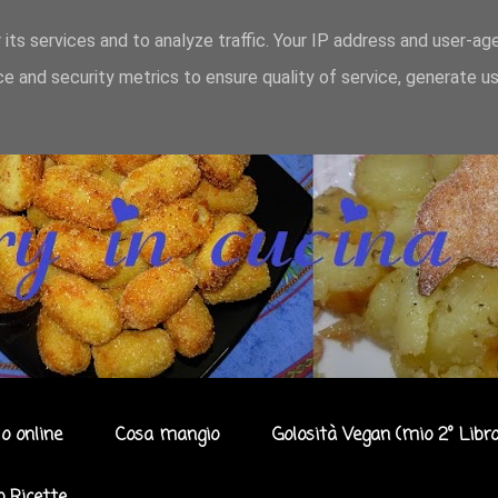
 its services and to analyze traffic. Your IP address and user-ag
e and security metrics to ensure quality of service, generate u
o online
Cosa mangio
Golosità Vegan (mio 2° Libro