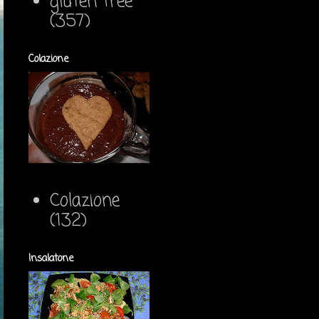
gluten free
(357)
Colazione
Colazione
(132)
Insalatone