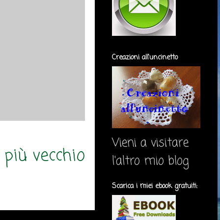
Creazioni all'uncinetto
Vieni a visitare
 più vecchio
l'altro mio blog
Scarica i miei ebook gratuiti: