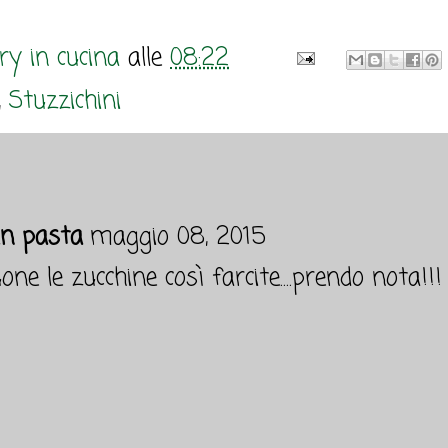
y in cucina
alle
08:22
,
Stuzzichini
n pasta
maggio 08, 2015
one le zucchine così farcite....prendo nota!!!