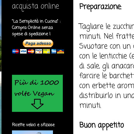
acquista online
Preparazione:
"La Semplicità in Cucina" :
Tagliare le zucchi
Compra Online senza
spese di spedizione !
minuti. Nel fratt
Svuotare con un cu
con le lenticchie 
di sale, gli anaca
farcire le barche
con erbette aroma
distribuirlo in u
minuti.
Buon appetito
Ricette veloci e sfiziose