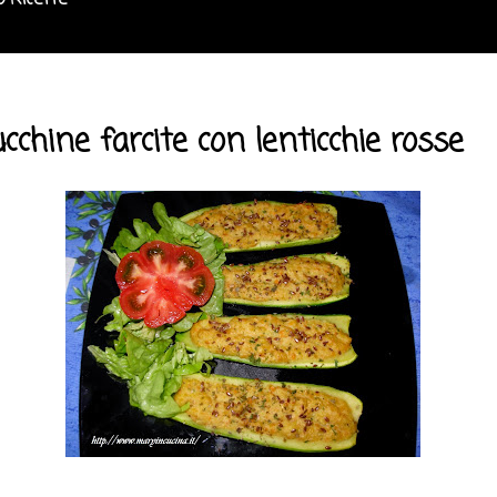
o Ricette
cchine farcite con lenticchie rosse