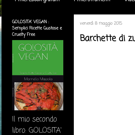
I miei Ebook gratuiti
I miei strumenti
Vide
GOLOSITA' VEGAN :
venerdì 8 maggio 2015
Semplici Ricette Gustose e
Cruelty Free
Barchette di zu
Il mio secondo
libro: GOLOSITA'