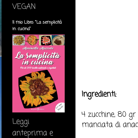
VEGAN
Il mio Libro: "La semplicità
in cucina"
Ingredienti:
4 zucchine, 80 gr 
Leggi
manciata di anaca
anteprima e