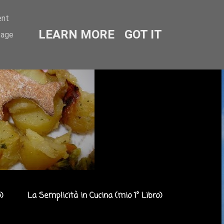
ent
LEARN MORE
GOT IT
sage
)
La Semplicità in Cucina (mio 1° Libro)