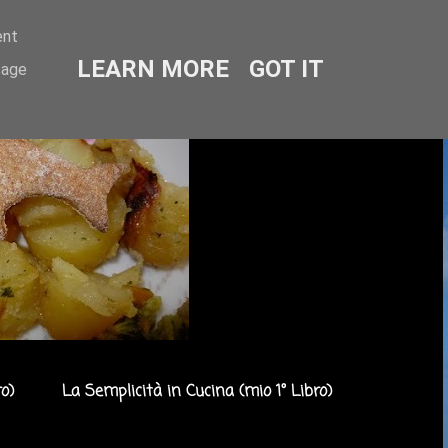
ent
LEARN MORE
GOT IT
sage
o)
La Semplicità in Cucina (mio 1° Libro)