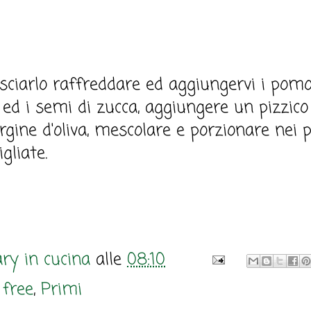
lasciarlo raffreddare ed aggiungervi i pomod
e ed i semi di zucca, aggiungere un pizzico
vergine d'oliva, mescolare e porzionare nei 
gliate.
ry in cucina
alle
08:10
 free
,
Primi