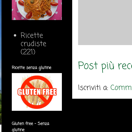
Ricette
crudiste
(221)
Post più re
Ricette senza glutine
Iscriviti a:
Comme
Gluten free - Senza
glutine