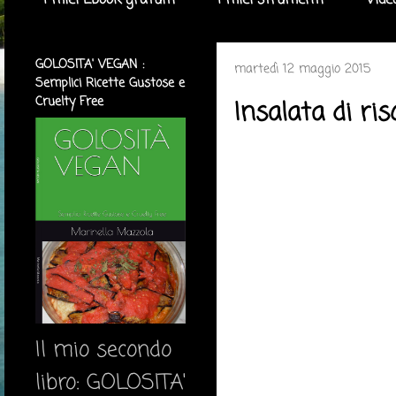
I miei Ebook gratuiti
I miei strumenti
Vide
GOLOSITA' VEGAN :
martedì 12 maggio 2015
Semplici Ricette Gustose e
Cruelty Free
Insalata di ris
Il mio secondo
libro: GOLOSITA'