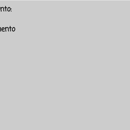
nto:
mento