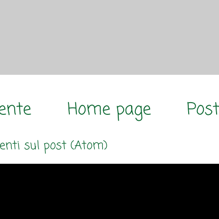
cente
Home page
Post
nti sul post (Atom)