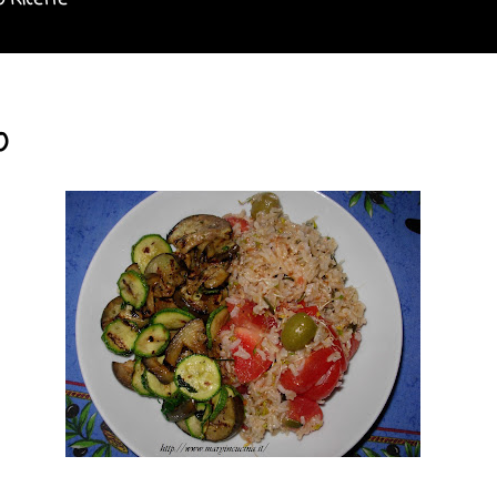
o Ricette
o