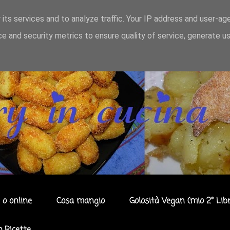
 its services and to analyze traffic. Your IP address and user-ag
e and security metrics to ensure quality of service, generate u
 o online
Cosa mangio
Golosità Vegan (mio 2° Libr