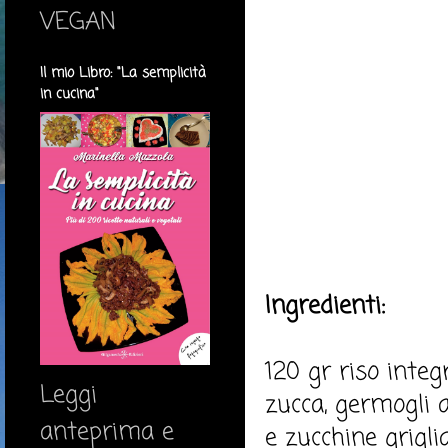
VEGAN
Il mio Libro: "La semplicità
in cucina"
Ingredienti:
120 gr riso integ
Leggi
zucca, germogli a
anteprima e
e zucchine griglia