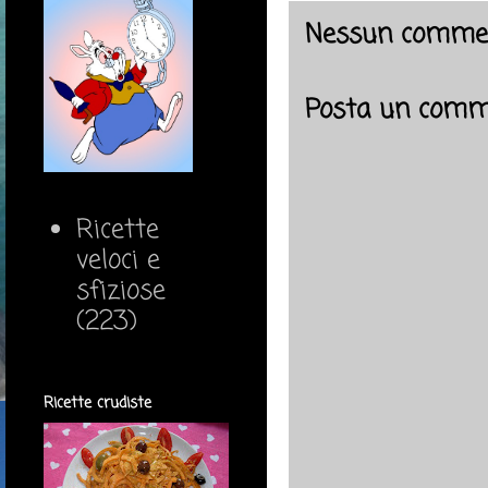
Nessun comme
Posta un com
Ricette
veloci e
sfiziose
(223)
Ricette crudiste