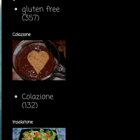
gluten free
(357)
Colazione
Colazione
(132)
Insalatone