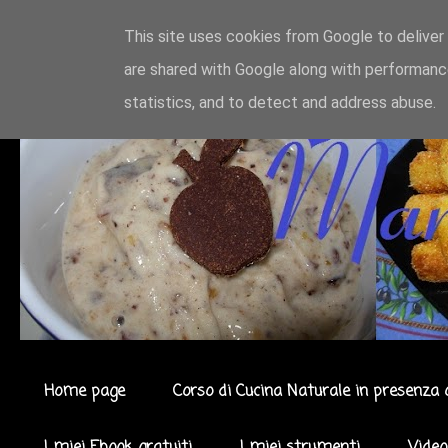
This site uses cookies from Google to deliver 
are shared with Google along with performance
statistics, and to detect and address abuse.
Home page
Corso di Cucina Naturale in presenza 