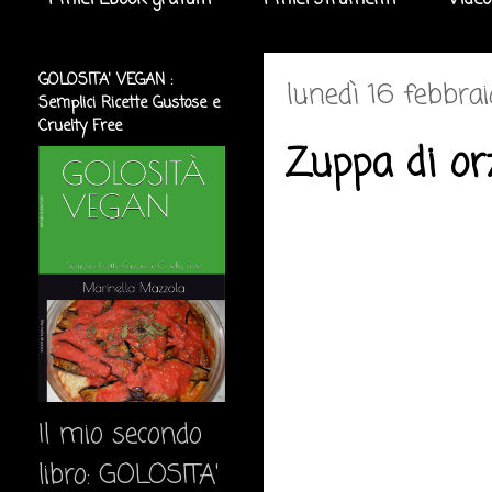
I miei Ebook gratuiti
I miei strumenti
Video
GOLOSITA' VEGAN :
lunedì 16 febbra
Semplici Ricette Gustose e
Cruelty Free
Zuppa di or
Il mio secondo
libro: GOLOSITA'