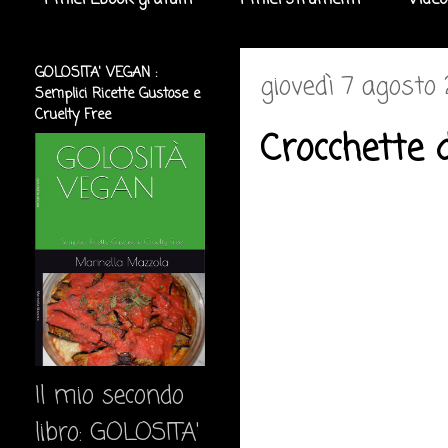
I miei Ebook gratuiti
I miei strumenti
Video
GOLOSITA' VEGAN :
giovedì 7 agosto
Semplici Ricette Gustose e
Cruelty Free
Crocchette 
Il mio secondo
libro: GOLOSITA'