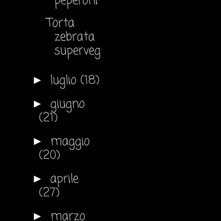
peperoni
Torta
zebrata
superveg
luglio
(18)
►
giugno
►
(21)
maggio
►
(20)
aprile
►
(27)
marzo
►