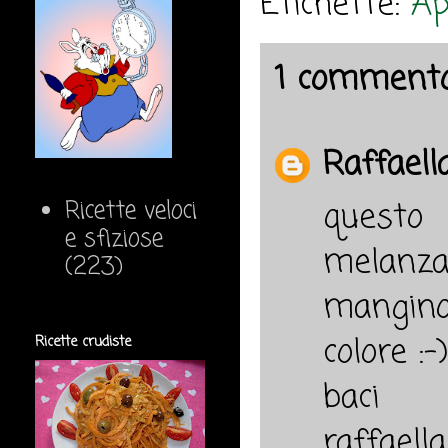
Etichette:
Ap
1 commento
Raffaell
Ricette veloci
questo 
e sfiziose
melanza
(223)
mangino
colore :-)
Ricette crudiste
baci
raffaella