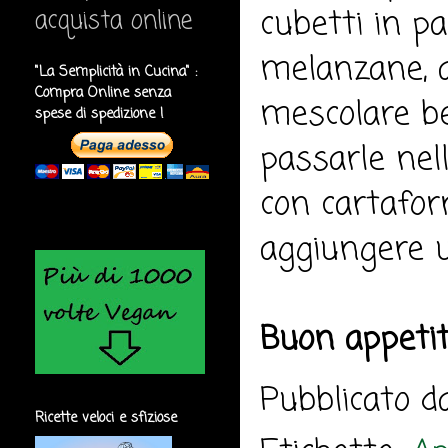
cubetti in pa
acquista online
melanzane, 
"La Semplicità in Cucina" :
Compra Online senza
mescolare be
spese di spedizione !
passarle nell
con cartafor
aggiungere un
Buon appeti
Pubblicato 
Ricette veloci e sfiziose