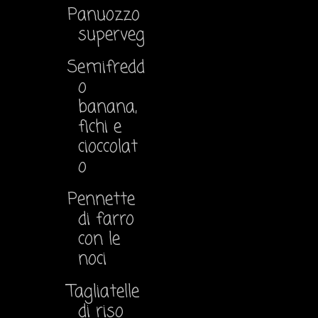
Panuozzo
superveg
Semifredd
o
banana,
fichi e
cioccolat
o
Pennette
di farro
con le
noci
Tagliatelle
di riso