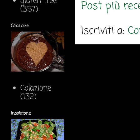
gluten free
Post più rec
(357)
Colazione
Iscriviti a:
Co
Colazione
(132)
Insalatone