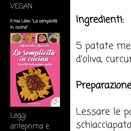
VEGAN
Ingredienti:
Il mio Libro: "La semplicità
in cucina"
5 patate med
d'oliva, curc
Preparazione
Lessare le pa
Leggi
schiacciapat
anteprima e