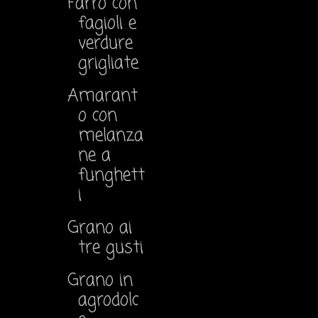
Farro con
fagioli e
verdure
grigliate
Amarant
o con
melanza
ne a
funghett
i
Grano ai
tre gusti
Grano in
agrodolc