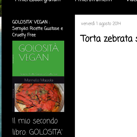
I miei Ebook gratuiti
I miei strumenti
Vide
GOLOSITA' VEGAN :
venerdì 1 agosto 2014
Semplici Ricette Gustose e
Cruelty Free
Torta zebrata
Il mio secondo
libro: GOLOSITA'