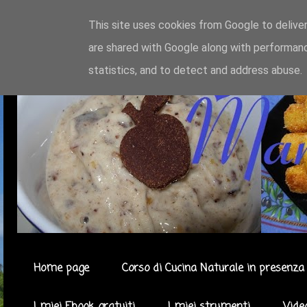
This site uses cookies from Google to deliver
are shared with Google along with performanc
statistics, and to detect and address abuse.
Home page
Corso di Cucina Naturale in presenza 