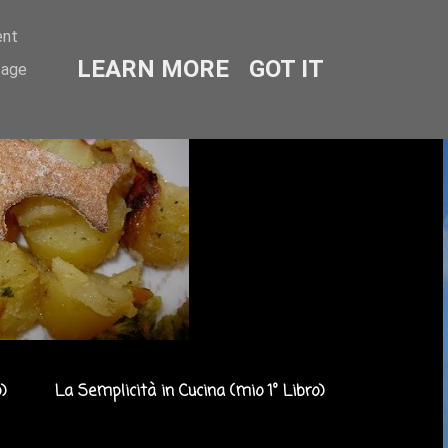
ent
LEARN MORE
GOT IT
sage
)
La Semplicità in Cucina (mio 1° Libro)