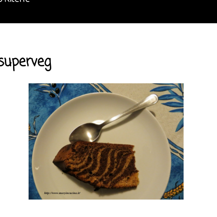
o Ricette
 superveg