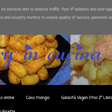
 its services and to analyze traffic. Your IP address and user-ag
e and security metrics to ensure quality of service, generate u
o online
Cosa mangio
Golosità Vegan (mio 2° Libro