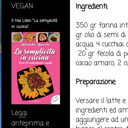
VEGAN
Ingredienti:
Il mio Libro: "La semplicità
350 gr farina inte
in cucina"
gr olio di semi di
acqua, 4 cucchiai 
20 gr fecola di pa
cacao amaro, 2 cuc
Preparazione:
Versare il latte e 
ingredienti ed am
Leggi
aggiungere ad uno 
anteprima e