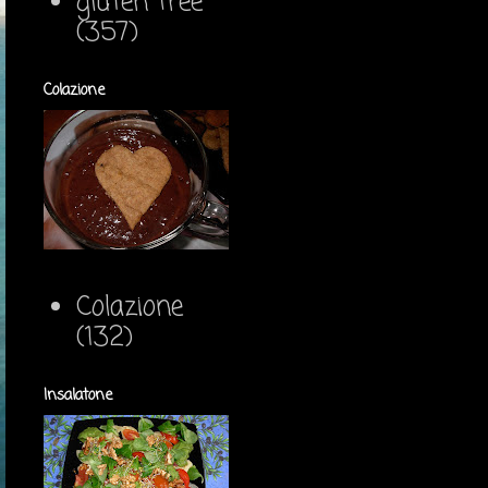
gluten free
(357)
Colazione
Colazione
(132)
Insalatone