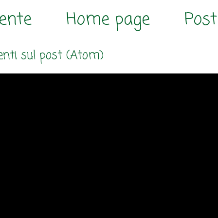
cente
Home page
Post
ti sul post (Atom)