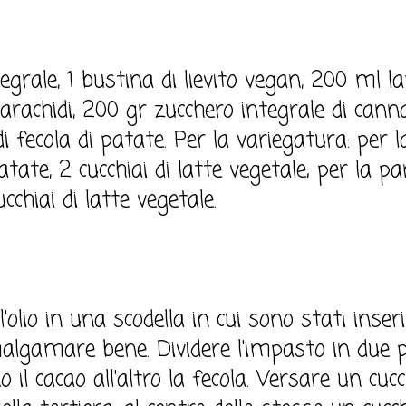
grale, 1 bustina di lievito vegan, 200 ml la
 arachidi, 200 gr zucchero integrale di canna
di fecola di patate. Per la variegatura: per 
tate, 2 cucchiai di latte vegetale; per la p
chiai di latte vegetale.
l'olio in una scodella in cui sono stati inserit
algamare bene. Dividere l'impasto in due p
il cacao all'altro la fecola. Versare un cuc