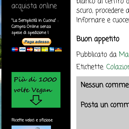
bianco al centro d
acquista online
scuro, procedere 
Infornare e cuoce
"La Semplicità in Cucina" :
Compra Online senza
spese di spedizione !
Buon appetito
Pubblicato da
Mar
Etichette:
Colazio
Nessun commen
Posta un comm
Ricette veloci e sfiziose