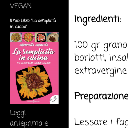
VEGAN
Ingredienti:
Il mio Libro: "La semplicità
in cucina"
100 gr grano 
borlotti, insa
extravergine 
Preparazione
Leggi
Lessare i fag
anteprima e