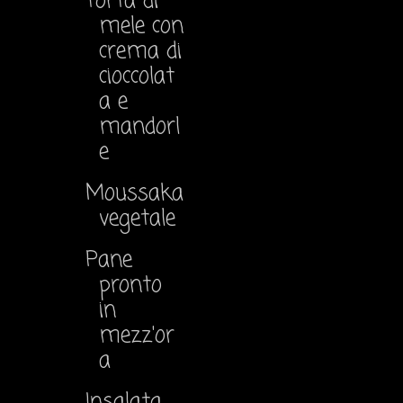
Torta di
mele con
crema di
cioccolat
a e
mandorl
e
Moussaka
vegetale
Pane
pronto
in
mezz'or
a
Insalata