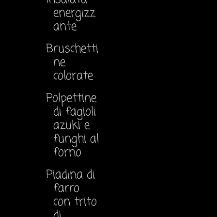
energizz
ante
Bruschetti
ne
colorate
Polpettine
di fagioli
azuki e
funghi al
forno
Piadina di
farro
con trito
di