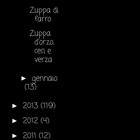
Zuppa di
farro
Zuppa
d'orzo,
ceci e
verza
gennaio
►
(13)
2013
(119)
►
2012
(4)
►
2011
(12)
►