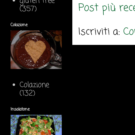
gluten free
Post più rec
(357)
Colazione
Iscriviti a:
Co
Colazione
(132)
Insalatone