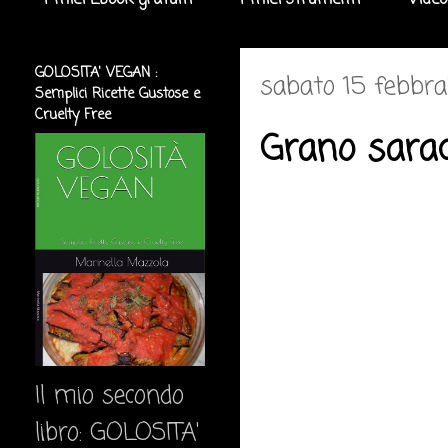
I miei Ebook gratuiti
I miei strumenti
Video
GOLOSITA' VEGAN :
sabato 15 febbra
Semplici Ricette Gustose e
Cruelty Free
Grano sarac
Il mio secondo
libro: GOLOSITA'