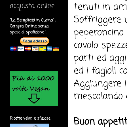
tenuti in am
acquista online
Soffriggere un
"La Semplicità in Cucina" :
Compra Online senza
peperoncino t
spese di spedizione !
cavolo spezze
parti ed agg
ed i fagioli 
Aggiungere i
mescolando d
Buon appeti
Ricette veloci e sfiziose