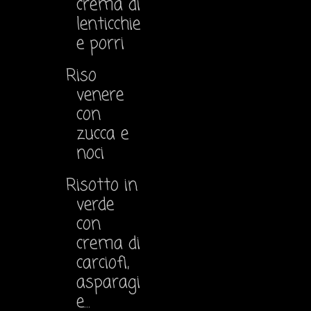
crema di
lenticchie
e porri
Riso
venere
con
zucca e
noci
Risotto in
verde
con
crema di
carciofi,
asparagi
e...