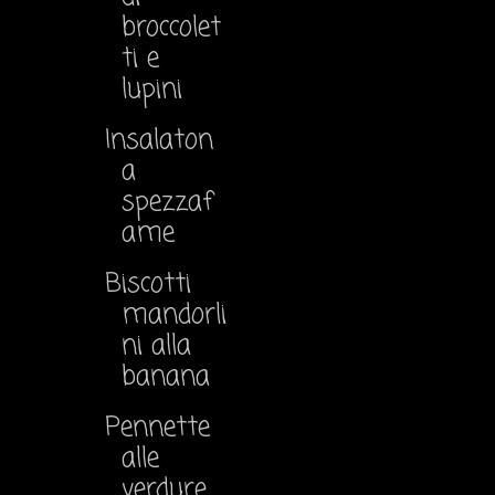
broccolet
ti e
lupini
Insalaton
a
spezzaf
ame
Biscotti
mandorli
ni alla
banana
Pennette
alle
verdure