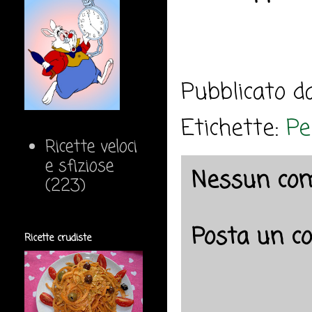
Pubblicato 
Etichette:
Pe
Ricette veloci
e sfiziose
Nessun co
(223)
Posta un 
Ricette crudiste