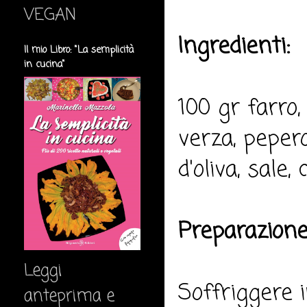
VEGAN
Ingredienti:
Il mio Libro: "La semplicità
in cucina"
100 gr farro,
verza, pepero
d'oliva, sale, c
Preparazione
Leggi
Soffriggere i
anteprima e