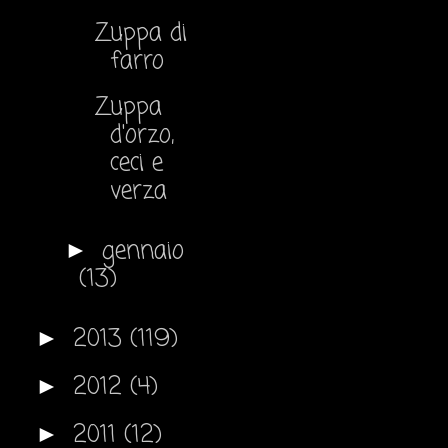
Zuppa di
farro
Zuppa
d'orzo,
ceci e
verza
gennaio
►
(13)
2013
(119)
►
2012
(4)
►
2011
(12)
►