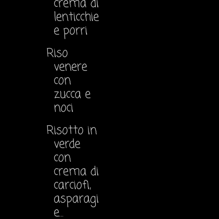
crema di
lenticchie
e porri
Riso
venere
con
zucca e
noci
Risotto in
verde
con
crema di
carciofi,
asparagi
e...