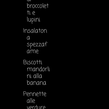
broccolet
ti e
lupini
Insalaton
a
spezzaf
ame
Biscotti
mandorli
ni alla
banana
Pennette
alle
verdure