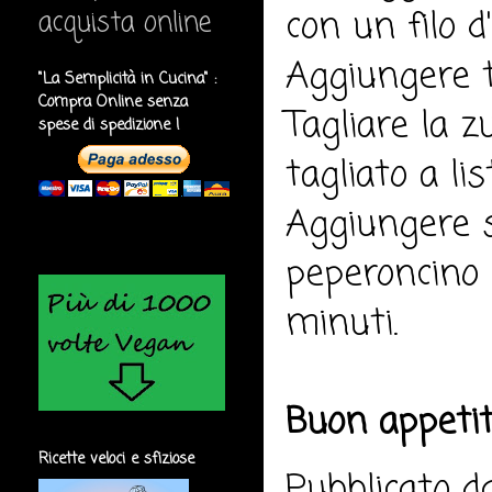
con un filo d
acquista online
Aggiungere 
"La Semplicità in Cucina" :
Compra Online senza
Tagliare la z
spese di spedizione !
tagliato a li
Aggiungere sa
peperoncino 
minuti.
Buon appeti
Ricette veloci e sfiziose
Pubblicato 