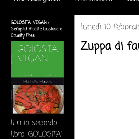
I miei Ebook gratuiti
I miei strumenti
Video
GOLOSITA' VEGAN :
lunedì 10 febbrai
Semplici Ricette Gustose e
Cruelty Free
Zuppa di fa
Il mio secondo
libro: GOLOSITA'