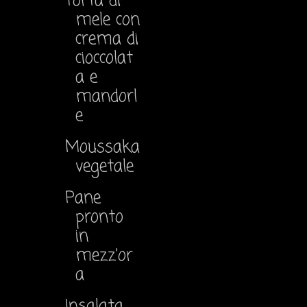
Torta di
mele con
crema di
cioccolat
a e
mandorl
e
Moussaka
vegetale
Pane
pronto
in
mezz'or
a
Insalata