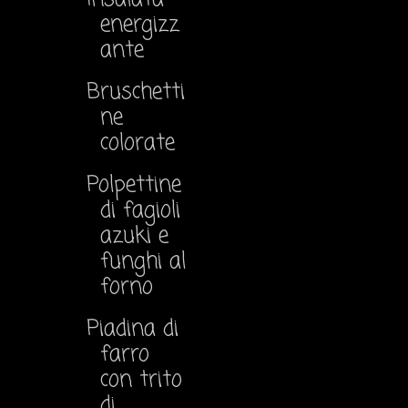
energizz
ante
Bruschetti
ne
colorate
Polpettine
di fagioli
azuki e
funghi al
forno
Piadina di
farro
con trito
di