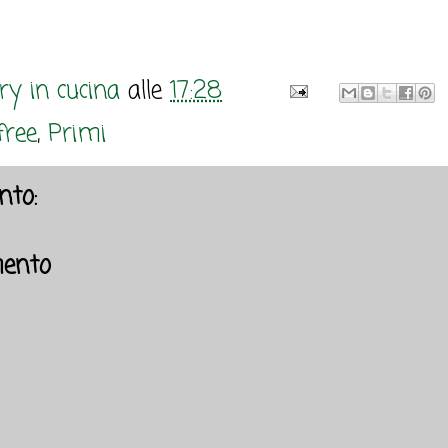
y in cucina
alle
17:28
free
,
Primi
to:
ento