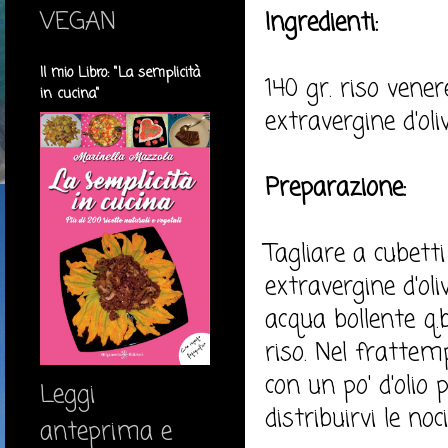
VEGAN
Ingredienti:
Il mio Libro: "La semplicità
140 gr. riso venere
in cucina"
extravergine d'oliv
Preparazione:
Tagliare a cubetti 
extravergine d'oli
acqua bollente q.
riso. Nel frattemp
con un po' d'olio 
Leggi
distribuirvi le noci
anteprima e