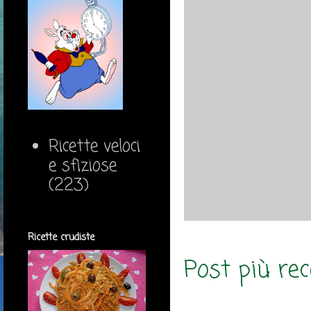
Ricette veloci
e sfiziose
(223)
Ricette crudiste
Post più re