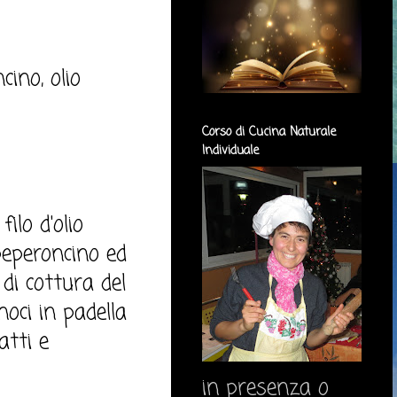
cino, olio
Corso di Cucina Naturale
Individuale
ilo d'olio
 peperoncino ed
di cottura del
noci in padella
atti e
in presenza o