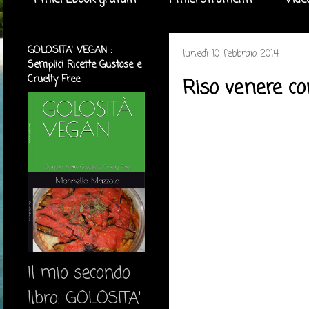
I miei Ebook gratuiti
I miei strumenti
Vide
GOLOSITA' VEGAN :
lunedì 10 febbraio 2014
Semplici Ricette Gustose e
Cruelty Free
Riso venere co
Il mio secondo
libro: GOLOSITA'