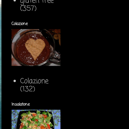
gluten free
(357)
Colazione
Colazione
(132)
Insalatone